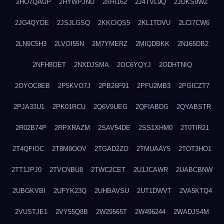
2HO7QAUP
2HYWPJNU
2IIHI162
2J4TVL9Q
2JDKS9WZ
2JG4QYDE
2JSJLGSQ
2KKCIQS5
2KL1TDVU
2LCI7CW6
2LN9C5H3
2LVOI55N
2M7YMERZ
2MIQDBKK
2N165DB2
2NFH8OET
2NXDJSMA
2OC6YQYJ
2ODHTNIQ
2OYOC8EB
2P5KVO7J
2PB26F91
2PFU2MB3
2PGICZT7
2PJA33U1
2PK01RCU
2Q6V9UEG
2QFIABDG
2QYABSTR
2R02B74P
2RPXRAZM
2SAV54DE
2SS1XHM0
2T0TIR21
2T4QFIOC
2T8M8OOV
2TGAD2ZO
2TMUAAY5
2TOT3HO1
2TT1JPJ0
2TVCNBU8
2TWC2CET
2U1JCAWR
2UABCBNW
2UBGKVBI
2UFYK23Q
2UHBAVSU
2UT1DWVT
2VA5KTQ4
2VUSTJE1
2VY55Q8B
2W29565T
2W496244
2WADJS4M