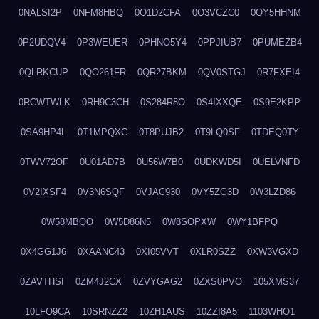
0NALSI2P
0NFM8HBQ
0O1D2CFA
0O3VCZC0
0OY5HHNM
0P2UDQV4
0P3WEUER
0PHNO5Y4
0PPJIUB7
0PUMEZB4
0QLRKCUP
0QO261FR
0QR27BKM
0QV0STGJ
0R7FXEI4
0RCWTWLK
0RH9C3CH
0S284R8O
0S4IXXQE
0S9E2KPP
0SA9HP4L
0T1MPQXC
0T8PUJB2
0T9LQ0SF
0TDEQ0TY
0TWV72OF
0U01AD7B
0U56W7B0
0UDKWD5I
0UELVNFD
0V2IXSF4
0V3N6SQF
0VJAC930
0VY5ZG3D
0W3LZD86
0W58MBQO
0W5D86N5
0W8SOPXW
0WY1BFPQ
0X4GG1J6
0XAANC43
0XI05VVT
0XLR0SZZ
0XW3VGXD
0ZAVTHSI
0ZM4J2CX
0ZVYGAG2
0ZXS0PVO
105XMS37
10LFO9CA
10SRNZZ2
10ZH1AUS
10ZZI8A5
1103WHO1