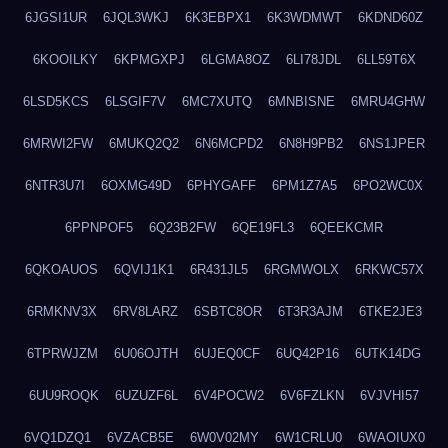
6JGSI1UR
6JQL3WKJ
6K3EBPX1
6K3WDMWT
6KDND60Z
6KOOILKY
6KPMGXPJ
6LGMA8OZ
6LI78JDL
6LL59T6X
6LSD5KCS
6LSGIF7V
6MC7XUTQ
6MNBISNE
6MRU4GHW
6MRWI2FW
6MUKQ2Q2
6N6MCPD2
6N8H9PB2
6NS1JPER
6NTR3U7I
6OXMG49D
6PHYGAFF
6PM1Z7A5
6PO2WC0X
6PPNPOF5
6Q23B2FW
6QE19FL3
6QEEKCMR
6QKOAUOS
6QVIJ1K1
6R431JL5
6RGMWOLX
6RKWC57X
6RMKNV3X
6RV8LARZ
6SBTC8OR
6T3R3AJM
6TKE2JE3
6TPRWJZM
6U06OJTH
6UJEQ0CF
6UQ42P16
6UTK14DG
6UU9ROQK
6UZUZF6L
6V4POCW2
6V6FZLKN
6VJVHI57
6VQ1DZQ1
6VZACB5E
6W0V02MY
6W1CRLU0
6WAOIUX0