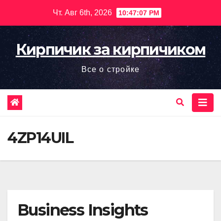
Перейти
Чт. Авг 6th, 2026
10:47:08 PM
к
содержимому
Кирпичик за кирпичиком
Все о стройке
4ZP14UIL
Business Insights