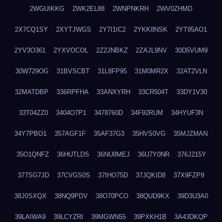
2WGUIKKG
2WK2EL88
2WNPNKRH
2WV0ZHMD
2X7CQ1SY
2XYTJWGS
2Y7I1IC2
2YKK8NSK
2YT95AO1
2YV3O361
2YXVOCOL
2Z2JNBKZ
2ZAJL9NV
30D5VUM9
30W729OG
31BVSCBT
31L8FP95
31M0MR2X
32AT2VLN
32MATDBP
336RPFHA
33ANXYRH
33CR504T
33DY1V30
33T04ZZ0
3404O7P1
3478760D
34F92RUM
34HYUF3N
34Y7PBO1
357AGF1F
35AF37G3
35HVS0VG
35MJZMAN
35O1QNFZ
36HUTLDS
36NU8MEJ
36U7Y0NR
376J215Y
377SG7JD
37CVGS0S
37IHO75D
37JQKID8
37X9FZP9
38J0SXQX
38NQ9PDV
38O70PCO
38QUD9KX
39D3U3A0
39LAIWA9
39LCYZRI
39MGWN55
39PXKH1B
3A43DKQP