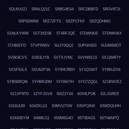
5QL8UU2J
5RALQ21C
5RBG4E64
5RCDBBFD
5ROV8T2I
5RP6DWR8
5RZ72FTS
5RZPCFKF
5RZQDHMO
5SNLKYWW
5ST3XE0K
5T4RFJQE
5TDWI9U5
5TDWKNIX
5THBIEFD
5TVPRN5V
5UJY0QQ2
5UPNX603
5UUMB8OT
5V5K9CVS
5VB3LIYB
5VTXJVNC
5VVNNS1S
5XJ2MR7Y
5XSF9JLS
5XU6ZP3A
5Y0HCRBH
5Y1QS60T
5Y86UZX6
5YB5BBQM
5YHM530M
5YO667IH
5YO7ZQGL
5Z1BWJEZ
5Z1VP9TD
5ZYFJGV9
60IZ2Y44
60X8LPUK
62LJGRE8
6316UU0I
634ZKLU1
63MVU7SW
63SPQINX
63WDQUHH
63X60DYM
64996J11
659M6G4O
65TIBAG5
65TN6NPQ