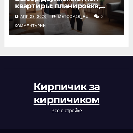
квартиры: планировка,
состояние жилья и
АПР 23, 2026
METCOM16_RU
0
проверка документов
КОММЕНТАРИИ
Кирпичик за
кирпичиком
Все о стройке