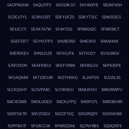
5AOPNSAW
5AQL07P2
5ASS9KJO
5AY4N3YE
5B3AF4SH
5CDCU7YL
5CWV233T
5DFYUFZ0
5DKYT31C
5DM253CG
5E4JC1TI
5EXK7A7W
5F447S51
5FMM242C
5FNR39CT
5GEF3377
5GYKO7P3
5H18E5N3
5H4C8VII
5HANI4XK
5HER0XEV
5HNS21Z8
5IFXGJFK
5IITXOZY
5IVSLWGV
5J5FOXDN
5KAFKBC4
5KEFVRBK
5KFBILGV
5KP635PE
5KSAQAB8
5KT1DCUW
5KZYHXKG
5L1KPI2V
5L515L3S
5LCKQGH7
5LOVPA8C
5LY0K9GU
5M4U4YA3
5M8JMWFU
5MC4C6M0
5MOLUGED
5NCKLFPQ
5NI5PO7L
5NROBV9R
5NSPSK7R
5NYZ03GV
5NZ2F7XQ
5OGIRQDY
5OIXNVW6
5OPF8A7F
5PI2KCCW
5PMRZDAK
5Q7NY9BS
5QDQI5F8