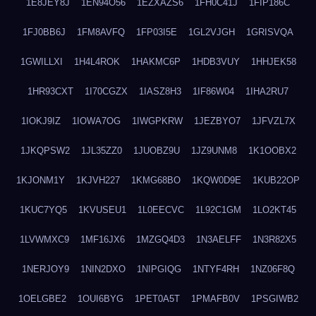
1E8JEY8J
1EN94O56
1EZXAZS6
1FH0C41J
1FIP186C
1FJ0BB6J
1FM8AVFQ
1FP03I5E
1GL2VJGH
1GRISVQA
1GWILLXI
1H4L4ROK
1HAKMC6P
1HDB3VUY
1HHJEK58
1HR93CXT
1I70CGZX
1IASZ8H3
1IF86W04
1IHA2RU7
1IOKJ9IZ
1IOWA7OG
1IWGPKRW
1JEZBYO7
1JFVZL7X
1JKQPSW2
1JL35ZZ0
1JUOBZ9U
1JZ9UNM8
1K1OOBX2
1KJONM1Y
1KJVH227
1KMG68BO
1KQW0D9E
1KUB22OP
1KUC7YQ5
1KVUSEU1
1L0EECVC
1L92C1GM
1LO2KT45
1LVWMXC9
1MF16JX6
1MZGQ4D3
1N3AELFF
1N3R82X5
1NERJOY9
1NIN2DXO
1NIPGIQG
1NTYF4RH
1NZ06F8Q
1OELGBE2
1OUI6BYG
1PET0A5T
1PMAFB0V
1PSGIWB2