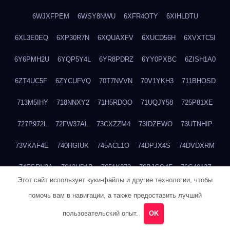
6WJXFPEM
6WSY8NWU
6XFR4OTY
6XIHLDTU
6XL3E0EQ
6XP30R7N
6XQUAXFV
6XUCD56H
6XVXTC5I
6Y6PMH2U
6YQP5Y4L
6YR8PDRZ
6YY0PXBC
6ZISH1A0
6ZT4UC5F
6ZYCUFVQ
70T7NVVN
70V1YKH3
711BHOSD
713M5IHY
718NNXY2
71H5RDOO
71UQJY58
725P81XE
727P972L
72FW37AL
73CXZZM4
73IDZEWO
73UTNHIP
73VKAF4E
740HGIUK
745ACL1O
74DPJX4S
74DVDXRM
74FGRN3A
7612HD1B
7651K273
76BJGQ4F
76G4013Z
Этот сайт использует куки-файлы и другие технологии, чтобы
76HU4CRK
76LLJI2Y
7777M27H
77BED9B2
77BGMMG4
помочь вам в навигации, а также предоставить лучший
77S55623
77TABW20
780FZHSV
78Q29S80
78XWEZ88
пользовательский опыт.
OK