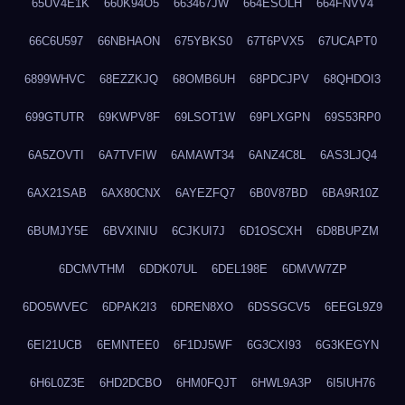
65UV4E1K
660K94O5
663467JW
664ESOLH
664FNVV4
66C6U597
66NBHAON
675YBKS0
67T6PVX5
67UCAPT0
6899WHVC
68EZZKJQ
68OMB6UH
68PDCJPV
68QHDOI3
699GTUTR
69KWPV8F
69LSOT1W
69PLXGPN
69S53RP0
6A5ZOVTI
6A7TVFIW
6AMAWT34
6ANZ4C8L
6AS3LJQ4
6AX21SAB
6AX80CNX
6AYEZFQ7
6B0V87BD
6BA9R10Z
6BUMJY5E
6BVXINIU
6CJKUI7J
6D1OSCXH
6D8BUPZM
6DCMVTHM
6DDK07UL
6DEL198E
6DMVW7ZP
6DO5WVEC
6DPAK2I3
6DREN8XO
6DSSGCV5
6EEGL9Z9
6EI21UCB
6EMNTEE0
6F1DJ5WF
6G3CXI93
6G3KEGYN
6H6L0Z3E
6HD2DCBO
6HM0FQJT
6HWL9A3P
6I5IUH76