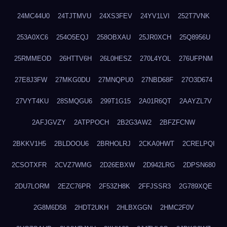
24MC44U0
24TJTMVU
24XS3FEV
24YV1LVI
252T7VNK
253A0XC6
254O5EQJ
258OBXAU
25JR0XCH
25Q8956U
25RMMEOD
26HTTV6H
26L0HESZ
270L4YOL
276UFPNM
27E8J3FW
27MKG0DU
27MNQPU0
27NBD68F
27O3D674
27VYT4KU
28SMQGU6
299T1G15
2A01R6QT
2AAYZL7V
2AFJGVZY
2ATPPOCH
2B2G3AW2
2BFZFCNW
2BKKV1H5
2BLDOOU6
2BRHOLRJ
2CKA0HWT
2CRELPQI
2CSOTXFR
2CVZ7WMG
2D26EBXW
2D942LRG
2DPSN680
2DU7LORM
2EZC76PR
2F53ZH8K
2FFJSSR3
2G789XQE
2G8M6D58
2HDT2UKH
2HLBXGGN
2HMC2F0V