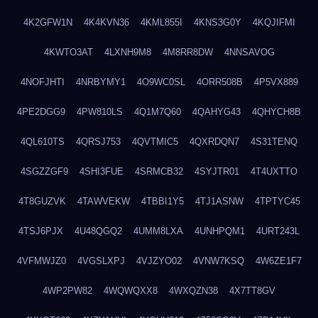
4K2GFW1N
4K4KVN36
4KML855I
4KNS3G0Y
4KQJIFMI
4KWTO3AT
4LXNH9M8
4M8RR8DW
4NNSAVOG
4NOFJHTI
4NRBYMY1
4O9WC0SL
4ORR508B
4P5VX889
4PE2DGG9
4PW810LS
4Q1M7Q60
4QAHYG43
4QHYCH8B
4QL610TS
4QRSJ753
4QVTMIC5
4QXRDQN7
4S31TENQ
4SGZZGF9
4SHI3FUE
4SRMCB32
4SYJTR01
4T4UXTTO
4T8GUZVK
4TAWVEKW
4TBBI1Y5
4TJ1ASNW
4TPTYC45
4TSJ6PJX
4U48QGQ2
4UMM8LXA
4UNHPQM1
4URT243L
4VFMWJZ0
4VGSLXPJ
4VJZYO02
4VNW7KSQ
4W6ZE1F7
4WP2PW82
4WQWQXX8
4WXQZN38
4X7TT8GV