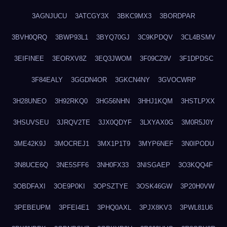
3AGNJUCU
3ATCGY3X
3BKC9MX3
3BORDPAR
3BVH0QRQ
3BWP93L1
3BYQ70GJ
3C9KPDQV
3CL4BSMV
3EIFINEE
3EORXV8Z
3EQ3JWOM
3F09CZ9V
3F1DPDSC
3F84EALY
3GGDN4OR
3GKCN4NY
3GVOCWRP
3H28UNEO
3H92RKQ0
3HG56NHN
3HHJ1KQM
3HSTLPXX
3HSUVSEU
3JRQV2TE
3JX0QDYF
3LXYAX0G
3M0R5J0Y
3ME42K9J
3MOCREJ1
3MX1P1T9
3MYP6NEF
3N0IPODU
3N8UCE6Q
3NE5SFF6
3NH0FX33
3NISGAEP
3O3KQQ4F
3OBDFAXI
3OE9P0KI
3OPSZTYE
3OSK46GW
3P20H0VW
3PEBEUPM
3PFEI4E1
3PHQ0AXL
3PJX8KV3
3PWL81U6