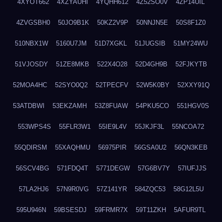
4XYOT662
4XZYAUHI
4YQHH612
4Z52SO0V
4ZP14UIL
4ZVGSBH0
50JO9B1K
50KZ2V9P
50NNJN5E
50S8F1Z0
510NBX1W
5160U7JM
51D7XGKL
51JUGSIB
51MY24WU
51VJOSDY
51ZE8MKB
522X4O28
52D4GH9B
52FJKYTB
52MOA4HC
52SYO0Q2
52TPECFV
52W5K0BY
52XXY91Q
53ATDBWI
53EKZAMH
53Z8FUAW
54PKU5CO
551HGV0S
553WPS4S
55FLR3W1
55IE9L4V
55JKJF3L
55NCOA72
55QDIRSM
55XAQHMU
56975PIR
56GSA0U2
56QN3KEB
56SCV4BG
571FDQ4T
5771DEGW
57G6BV7Y
57IUFJJS
57LA2HJ6
57N9R0VG
57Z141YR
584ZQC53
58G12L5U
595U946N
59BSESDJ
59FRMR7X
59T11ZKH
5AFUR9TL