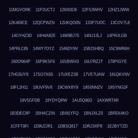
11MGVORK
11P2UCTJ
126I93O6
12FS3WHV
12HZ1JWW
12K469CE
12QCPWZN
12UKQO0N
133P7UOC
13COV7L8
14GYHZ3D
14H4A825
14M9BJ75
14NJ13LJ
14PRJLGB
14PRLC85
14WY7OYZ
1546DY9V
15B2SHBQ
15C9WR6H
160ON64P
16P9KSF6
16SBWI43
16U7RZJT
179PIGYE
17HG5UY8
17SO7X9S
17UXEZ2B
17VE7UAW
181QKVNV
18FL2H11
18UVF9V8
19CWX8Y9
19S0NNZV
19SYNG2F
19V5GFDB
19YDYQRW
1AU5Q96D
1AXWRT6R
1B3DEC8P
1BHACZIN
1BI91YFQ
1BNJXLZ0
1BR5X4KO
1CFFT9FI
1D9U2JR1
1DBSQ817
1DRJ3XP8
1E2BYTZD