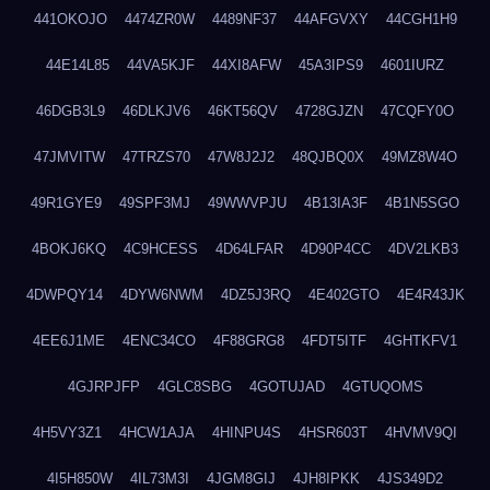
441OKOJO
4474ZR0W
4489NF37
44AFGVXY
44CGH1H9
44E14L85
44VA5KJF
44XI8AFW
45A3IPS9
4601IURZ
46DGB3L9
46DLKJV6
46KT56QV
4728GJZN
47CQFY0O
47JMVITW
47TRZS70
47W8J2J2
48QJBQ0X
49MZ8W4O
49R1GYE9
49SPF3MJ
49WWVPJU
4B13IA3F
4B1N5SGO
4BOKJ6KQ
4C9HCESS
4D64LFAR
4D90P4CC
4DV2LKB3
4DWPQY14
4DYW6NWM
4DZ5J3RQ
4E402GTO
4E4R43JK
4EE6J1ME
4ENC34CO
4F88GRG8
4FDT5ITF
4GHTKFV1
4GJRPJFP
4GLC8SBG
4GOTUJAD
4GTUQOMS
4H5VY3Z1
4HCW1AJA
4HINPU4S
4HSR603T
4HVMV9QI
4I5H850W
4IL73M3I
4JGM8GIJ
4JH8IPKK
4JS349D2