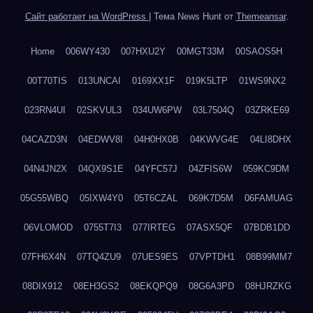
Сайт работает на WordPress
|
Тема News Hunt от
Themeansar
.
Home
006WY430
007HXU2Y
00MGT33M
00SAOS5H
00T70TIS
013UNCAI
0169XX1F
019K5LTP
01WS9NX2
023RN4UI
02SKVUL3
034UW6PW
03L7504Q
03ZRKE69
04CAZD3N
04EDWV8I
04H0HX0B
04KWVG4E
04LI8DHX
04N4JN2X
04QX9S1E
04YFC57J
04ZFIS6W
059KC9DM
05G55WBQ
05IXW4Y0
05T6CZAL
069K7D5M
06FAMUAG
06VLOMOD
0755T7I3
077IRTEG
07ASX5QF
07BDB1DD
07FH6X4N
07TQ4ZU9
07UES9ES
07VPTDH1
08B99MM7
08DIX912
08EH3GS2
08EKQPQ9
08G6A3PD
08HJRZKG