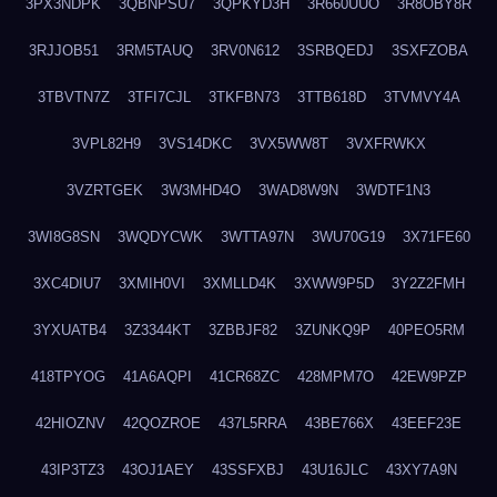
3PX3NDPK
3QBNPSU7
3QPKYD3H
3R660UUO
3R8OBY8R
3RJJOB51
3RM5TAUQ
3RV0N612
3SRBQEDJ
3SXFZOBA
3TBVTN7Z
3TFI7CJL
3TKFBN73
3TTB618D
3TVMVY4A
3VPL82H9
3VS14DKC
3VX5WW8T
3VXFRWKX
3VZRTGEK
3W3MHD4O
3WAD8W9N
3WDTF1N3
3WI8G8SN
3WQDYCWK
3WTTA97N
3WU70G19
3X71FE60
3XC4DIU7
3XMIH0VI
3XMLLD4K
3XWW9P5D
3Y2Z2FMH
3YXUATB4
3Z3344KT
3ZBBJF82
3ZUNKQ9P
40PEO5RM
418TPYOG
41A6AQPI
41CR68ZC
428MPM7O
42EW9PZP
42HIOZNV
42QOZROE
437L5RRA
43BE766X
43EEF23E
43IP3TZ3
43OJ1AEY
43SSFXBJ
43U16JLC
43XY7A9N