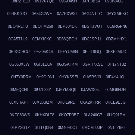
08R2TE13
091V6YQE
0959345H
097C3BE4
09DI9AQ2
09RKK0JO
0A54G2WE
0A7RXWXI
0AG4NTTC
0AYXMFKC
0BO4RLHU
0BOHM258
0BPJ04DK
0BSHJVOT
0C9RGFN6
0CA5T1U9
0CMYI0KC
0D38QEGH
0DCJSPJ1
0DZMHHX1
0E9GCHCU
0EZ05K4R
0FFYUM84
0FLIL6GQ
0FXF2MUD
0G363XJW
0GI31E0A
0GJSAH4M
0GRH7XSL
0H17NT32
0H7Y9RRM
0H9OI0N1
0HYK5SEI
0IA5RSJ3
0IF4Y4UQ
0IM5QCNL
0IUZL33Y
0J6YMSQ9
0JAWX05J
0JMG9NJH
0JX5HAPI
0JXDX9ZM
0K8I19RD
0KA2KHRR
0KCE9EJG
0KFC83WS
0KHXDLT8
0KO7R0BZ
0LA240G7
0LIQ91PM
0LPY3G1Z
0LTLQ0B4
0M40H0CT
0MCMJJJP
0N1LZI50