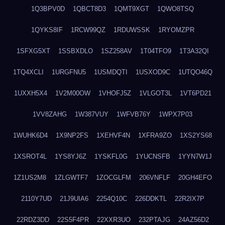
1Q3BPV0D
1QBCT8D3
1QMT9XGT
1QWO8TSQ
1QYKS8IF
1RCW99QZ
1RDUWSSK
1RYOMZPR
1SFXG5XT
1SSBXDLO
1SZ258AV
1T04TFO9
1T3A32QI
1TQ4XCLI
1URGFNU5
1USMDQTI
1USXOD9C
1UTQO46Q
1UXXH5X4
1V2M00OW
1VHOFJ5Z
1VLGOT3L
1VT6PD21
1VV8ZAHG
1W387VUY
1WFVB76Y
1WPX7P03
1WUHK6D4
1X9NP2FS
1XEHVF4N
1XFRA9ZO
1XS2YS68
1XSROT4L
1YS8YJ6Z
1YSKFL0G
1YUCNSFB
1YYN7W1J
1Z1US2M8
1ZLGWTF7
1ZOCGLFM
206VNFLF
20GH4EFO
2110Y7UD
21J9UIA6
2254Q10C
226DDKTL
22R2IX7P
22RDZ3DD
22S5F4PR
22XXR3UO
232PTAJG
24AZ56D2