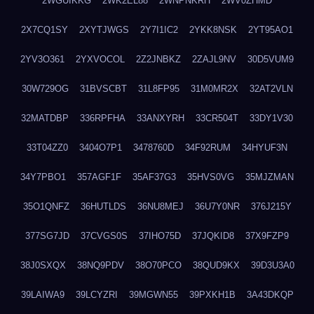
2WGUIKKG
2WK2EL88
2WNPNKRH
2WV0ZHMD
2X7CQ1SY
2XYTJWGS
2Y7I1IC2
2YKK8NSK
2YT95AO1
2YV3O361
2YXVOCOL
2Z2JNBKZ
2ZAJL9NV
30D5VUM9
30W729OG
31BVSCBT
31L8FP95
31M0MR2X
32AT2VLN
32MATDBP
336RPFHA
33ANXYRH
33CR504T
33DY1V30
33T04ZZ0
3404O7P1
3478760D
34F92RUM
34HYUF3N
34Y7PBO1
357AGF1F
35AF37G3
35HVS0VG
35MJZMAN
35O1QNFZ
36HUTLDS
36NU8MEJ
36U7Y0NR
376J215Y
377SG7JD
37CVGS0S
37IHO75D
37JQKID8
37X9FZP9
38J0SXQX
38NQ9PDV
38O70PCO
38QUD9KX
39D3U3A0
39LAIWA9
39LCYZRI
39MGWN55
39PXKH1B
3A43DKQP