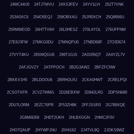
24MC44U0
24TJTMVU
24XS3FEV
24YV1LVI
252T7VNK
253A0XC6
254O5EQJ
258OBXAU
25JR0XCH
25Q8956U
25RMMEOD
26HTTV6H
26L0HESZ
270L4YOL
276UFPNM
27E8J3FW
27MKG0DU
27MNQPU0
27NBD68F
27O3D674
27VYT4KU
28SMQGU6
299T1G15
2A01R6QT
2AAYZL7V
2AFJGVZY
2ATPPOCH
2B2G3AW2
2BFZFCNW
2BKKV1H5
2BLDOOU6
2BRHOLRJ
2CKA0HWT
2CRELPQI
2CSOTXFR
2CVZ7WMG
2D26EBXW
2D942LRG
2DPSN680
2DU7LORM
2EZC76PR
2F53ZH8K
2FFJSSR3
2G789XQE
2G8M6D58
2HDT2UKH
2HLBXGGN
2HMC2F0V
2HO7QAUP
2HYWPJNU
2IIHI162
2J4TVL9Q
2JDKS9WZ