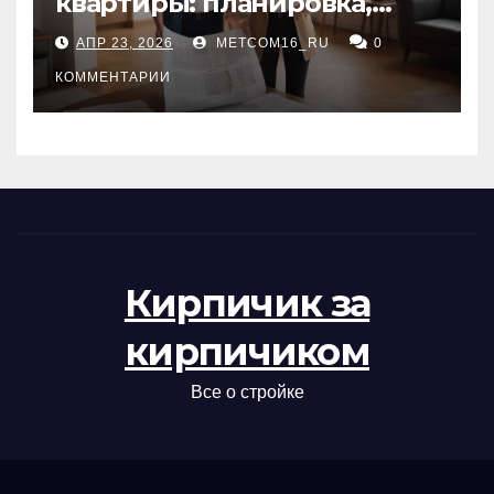
квартиры: планировка,
состояние жилья и
АПР 23, 2026
METCOM16_RU
0
проверка документов
КОММЕНТАРИИ
Кирпичик за
кирпичиком
Все о стройке