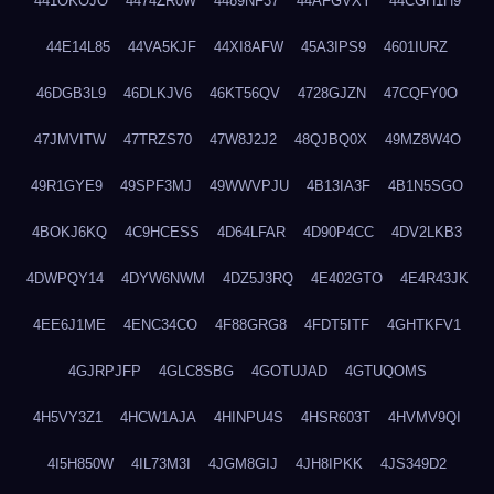
441OKOJO
4474ZR0W
4489NF37
44AFGVXY
44CGH1H9
44E14L85
44VA5KJF
44XI8AFW
45A3IPS9
4601IURZ
46DGB3L9
46DLKJV6
46KT56QV
4728GJZN
47CQFY0O
47JMVITW
47TRZS70
47W8J2J2
48QJBQ0X
49MZ8W4O
49R1GYE9
49SPF3MJ
49WWVPJU
4B13IA3F
4B1N5SGO
4BOKJ6KQ
4C9HCESS
4D64LFAR
4D90P4CC
4DV2LKB3
4DWPQY14
4DYW6NWM
4DZ5J3RQ
4E402GTO
4E4R43JK
4EE6J1ME
4ENC34CO
4F88GRG8
4FDT5ITF
4GHTKFV1
4GJRPJFP
4GLC8SBG
4GOTUJAD
4GTUQOMS
4H5VY3Z1
4HCW1AJA
4HINPU4S
4HSR603T
4HVMV9QI
4I5H850W
4IL73M3I
4JGM8GIJ
4JH8IPKK
4JS349D2