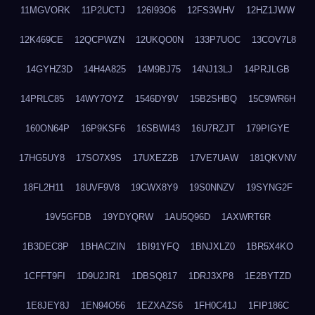
11MGVORK
11P2UCTJ
126I93O6
12FS3WHV
12HZ1JWW
12K469CE
12QCPWZN
12UKQO0N
133P7UOC
13COV7L8
14GYHZ3D
14H4A825
14M9BJ75
14NJ13LJ
14PRJLGB
14PRLC85
14WY7OYZ
1546DY9V
15B2SHBQ
15C9WR6H
160ON64P
16P9KSF6
16SBWI43
16U7RZJT
179PIGYE
17HG5UY8
17SO7X9S
17UXEZ2B
17VE7UAW
181QKVNV
18FL2H11
18UVF9V8
19CWX8Y9
19S0NNZV
19SYNG2F
19V5GFDB
19YDYQRW
1AU5Q96D
1AXWRT6R
1B3DEC8P
1BHACZIN
1BI91YFQ
1BNJXLZ0
1BR5X4KO
1CFFT9FI
1D9U2JR1
1DBSQ817
1DRJ3XP8
1E2BYTZD
1E8JEY8J
1EN94O56
1EZXAZS6
1FH0C41J
1FIP186C