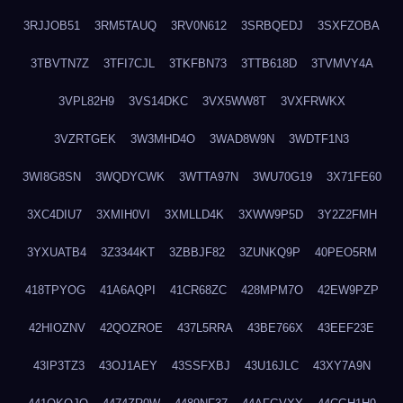
3RJJOB51
3RM5TAUQ
3RV0N612
3SRBQEDJ
3SXFZOBA
3TBVTN7Z
3TFI7CJL
3TKFBN73
3TTB618D
3TVMVY4A
3VPL82H9
3VS14DKC
3VX5WW8T
3VXFRWKX
3VZRTGEK
3W3MHD4O
3WAD8W9N
3WDTF1N3
3WI8G8SN
3WQDYCWK
3WTTA97N
3WU70G19
3X71FE60
3XC4DIU7
3XMIH0VI
3XMLLD4K
3XWW9P5D
3Y2Z2FMH
3YXUATB4
3Z3344KT
3ZBBJF82
3ZUNKQ9P
40PEO5RM
418TPYOG
41A6AQPI
41CR68ZC
428MPM7O
42EW9PZP
42HIOZNV
42QOZROE
437L5RRA
43BE766X
43EEF23E
43IP3TZ3
43OJ1AEY
43SSFXBJ
43U16JLC
43XY7A9N