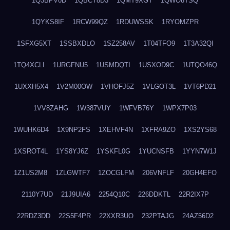
1Q3BPV0D
1QBCT8D3
1QMT9XGT
1QWO8TSQ
1QYKS8IF
1RCW99QZ
1RDUWSSK
1RYOMZPR
1SFXG5XT
1SSBXDLO
1SZ258AV
1T04TFO9
1T3A32QI
1TQ4XCLI
1URGFNU5
1USMDQTI
1USXOD9C
1UTQO46Q
1UXXH5X4
1V2M00OW
1VHOFJ5Z
1VLGOT3L
1VT6PD21
1VV8ZAHG
1W387VUY
1WFVB76Y
1WPX7P03
1WUHK6D4
1X9NP2FS
1XEHVF4N
1XFRA9ZO
1XS2YS68
1XSROT4L
1YS8YJ6Z
1YSKFL0G
1YUCNSFB
1YYN7W1J
1Z1US2M8
1ZLGWTF7
1ZOCGLFM
206VNFLF
20GH4EFO
2110Y7UD
21J9UIA6
2254Q10C
226DDKTL
22R2IX7P
22RDZ3DD
22S5F4PR
22XXR3UO
232PTAJG
24AZ56D2