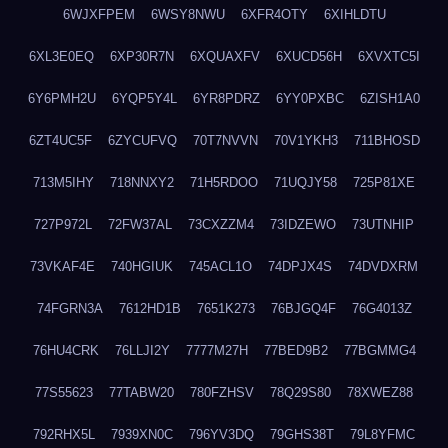
6WJXFPEM
6WSY8NWU
6XFR4OTY
6XIHLDTU
6XL3E0EQ
6XP30R7N
6XQUAXFV
6XUCD56H
6XVXTC5I
6Y6PMH2U
6YQP5Y4L
6YR8PDRZ
6YY0PXBC
6ZISH1A0
6ZT4UC5F
6ZYCUFVQ
70T7NVVN
70V1YKH3
711BHOSD
713M5IHY
718NNXY2
71H5RDOO
71UQJY58
725P81XE
727P972L
72FW37AL
73CXZZM4
73IDZEWO
73UTNHIP
73VKAF4E
740HGIUK
745ACL1O
74DPJX4S
74DVDXRM
74FGRN3A
7612HD1B
7651K273
76BJGQ4F
76G4013Z
76HU4CRK
76LLJI2Y
7777M27H
77BED9B2
77BGMMG4
77S55623
77TABW20
780FZHSV
78Q29S80
78XWEZ88
792RHX5L
7939XN0C
796YV3DQ
79GHS38T
79L8YFMC