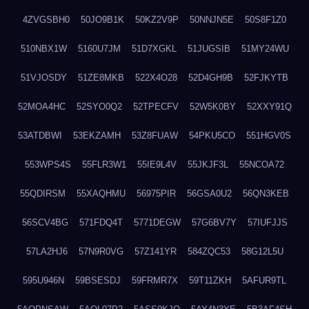
4ZVGSBH0
50JO9B1K
50KZ2V9P
50NNJN5E
50S8F1Z0
510NBX1W
5160U7JM
51D7XGKL
51JUGSIB
51MY24WU
51VJOSDY
51ZE8MKB
522X4O28
52D4GH9B
52FJKYTB
52MOA4HC
52SYO0Q2
52TPECFV
52W5K0BY
52XXY91Q
53ATDBWI
53EKZAMH
53Z8FUAW
54PKU5CO
551HGV0S
553WPS4S
55FLR3W1
55IE9L4V
55JKJF3L
55NCOA72
55QDIRSM
55XAQHMU
56975PIR
56GSA0U2
56QN3KEB
56SCV4BG
571FDQ4T
5771DEGW
57G6BV7Y
57IUFJJS
57LA2HJ6
57N9R0VG
57Z141YR
584ZQC53
58G12L5U
595U946N
59BSESDJ
59FRMR7X
59T11ZKH
5AFUR9TL