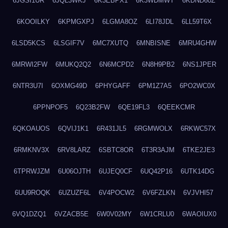
6JGSI1UR
6JQL3WKJ
6K3EBPX1
6K3WDMWT
6KDND60Z
6KOOILKY
6KPMGXPJ
6LGMA8OZ
6LI78JDL
6LL59T6X
6LSD5KCS
6LSGIF7V
6MC7XUTQ
6MNBISNE
6MRU4GHW
6MRWI2FW
6MUKQ2Q2
6N6MCPD2
6N8H9PB2
6NS1JPER
6NTR3U7I
6OXMG49D
6PHYGAFF
6PM1Z7A5
6PO2WC0X
6PPNPOF5
6Q23B2FW
6QE19FL3
6QEEKCMR
6QKOAUOS
6QVIJ1K1
6R431JL5
6RGMWOLX
6RKWC57X
6RMKNV3X
6RV8LARZ
6SBTC8OR
6T3R3AJM
6TKE2JE3
6TPRWJZM
6U06OJTH
6UJEQ0CF
6UQ42P16
6UTK14DG
6UU9ROQK
6UZUZF6L
6V4POCW2
6V6FZLKN
6VJVHI57
6VQ1DZQ1
6VZACB5E
6W0V02MY
6W1CRLU0
6WAOIUX0