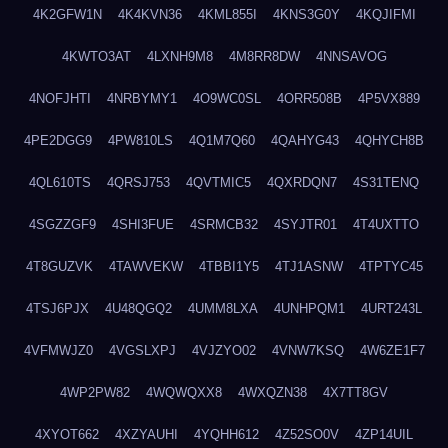
4K2GFW1N
4K4KVN36
4KML855I
4KNS3G0Y
4KQJIFMI
4KWTO3AT
4LXNH9M8
4M8RR8DW
4NNSAVOG
4NOFJHTI
4NRBYMY1
4O9WC0SL
4ORR508B
4P5VX889
4PE2DGG9
4PW810LS
4Q1M7Q60
4QAHYG43
4QHYCH8B
4QL610TS
4QRSJ753
4QVTMIC5
4QXRDQN7
4S31TENQ
4SGZZGF9
4SHI3FUE
4SRMCB32
4SYJTR01
4T4UXTTO
4T8GUZVK
4TAWVEKW
4TBBI1Y5
4TJ1ASNW
4TPTYC45
4TSJ6PJX
4U48QGQ2
4UMM8LXA
4UNHPQM1
4URT243L
4VFMWJZ0
4VGSLXPJ
4VJZYO02
4VNW7KSQ
4W6ZE1F7
4WP2PW82
4WQWQXX8
4WXQZN38
4X7TT8GV
4XYOT662
4XZYAUHI
4YQHH612
4Z52SO0V
4ZP14UIL