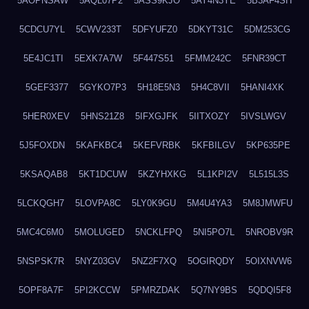
5AOPNSAW
5AQL07P2
5ASS9KJO
5AY4N3YE
5B3AF4SH
5CDCU7YL
5CWV233T
5DFYUFZ0
5DKYT31C
5DM253CG
5E4JC1TI
5EXK7A7W
5F447S51
5FMM242C
5FNR39CT
5GEF3377
5GYKO7P3
5H18E5N3
5H4C8VII
5HANI4XK
5HER0XEV
5HNS21Z8
5IFXGJFK
5IITXOZY
5IVSLWGV
5J5FOXDN
5KAFKBC4
5KEFVRBK
5KFBILGV
5KP635PE
5KSAQAB8
5KT1DCUW
5KZYHXKG
5L1KPI2V
5L515L3S
5LCKQGH7
5LOVPA8C
5LY0K9GU
5M4U4YA3
5M8JMWFU
5MC4C6M0
5MOLUGED
5NCKLFPQ
5NI5PO7L
5NROBV9R
5NSPSK7R
5NYZ03GV
5NZ2F7XQ
5OGIRQDY
5OIXNVW6
5OPF8A7F
5PI2KCCW
5PMRZDAK
5Q7NY9BS
5QDQI5F8