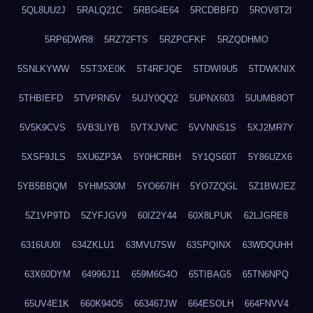
5QL8UU2J
5RALQ21C
5RBG4E64
5RCDBBFD
5ROV8T2I
5RP6DWR8
5RZ72FTS
5RZPCFKF
5RZQDHMO
5SNLKYWW
5ST3XE0K
5T4RFJQE
5TDWI9U5
5TDWKNIX
5THBIEFD
5TVPRN5V
5UJY0QQ2
5UPNX603
5UUMB8OT
5V5K9CVS
5VB3LIYB
5VTXJVNC
5VVNNS1S
5XJ2MR7Y
5XSF9JLS
5XU6ZP3A
5Y0HCRBH
5Y1QS60T
5Y86UZX6
5YB5BBQM
5YHM530M
5YO667IH
5YO7ZQGL
5Z1BWJEZ
5Z1VP9TD
5ZYFJGV9
60IZ2Y44
60X8LPUK
62LJGRE8
6316UU0I
634ZKLU1
63MVU7SW
63SPQINX
63WDQUHH
63X60DYM
64996J11
659M6G4O
65TIBAG5
65TN6NPQ
65UV4E1K
660K94O5
663467JW
664ESOLH
664FNVV4