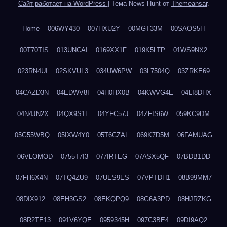
Сайт работает на WordPress
|
Тема News Hunt от
Themeansar
.
Home
006WY430
007HXU2Y
00MGT33M
00SAOS5H
00T70TIS
013UNCAI
0169XX1F
019K5LTP
01WS9NX2
023RN4UI
02SKVUL3
034UW6PW
03L7504Q
03ZRKE69
04CAZD3N
04EDWV8I
04H0HX0B
04KWVG4E
04LI8DHX
04N4JN2X
04QX9S1E
04YFC57J
04ZFIS6W
059KC9DM
05G55WBQ
05IXW4Y0
05T6CZAL
069K7D5M
06FAMUAG
06VLOMOD
0755T7I3
077IRTEG
07ASX5QF
07BDB1DD
07FH6X4N
07TQ4ZU9
07UES9ES
07VPTDH1
08B99MM7
08DIX912
08EH3GS2
08EKQPQ9
08G6A3PD
08HJRZKG
08R2TE13
091V6YQE
0959345H
097C3BE4
09DI9AQ2