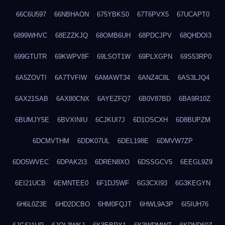
66C6U597
66NBHAON
675YBKS0
67T6PVX5
67UCAPT0
6899WHVC
68EZZKJQ
68OMB6UH
68PDCJPV
68QHDOI3
699GTUTR
69KWPV8F
69LSOT1W
69PLXGPN
69S53RP0
6A5ZOVTI
6A7TVFIW
6AMAWT34
6ANZ4C8L
6AS3LJQ4
6AX21SAB
6AX80CNX
6AYEZFQ7
6B0V87BD
6BA9R10Z
6BUMJY5E
6BVXINIU
6CJKUI7J
6D1OSCXH
6D8BUPZM
6DCMVTHM
6DDK07UL
6DEL198E
6DMVW7ZP
6DO5WVEC
6DPAK2I3
6DREN8XO
6DSSGCV5
6EEGL9Z9
6EI21UCB
6EMNTEE0
6F1DJ5WF
6G3CXI93
6G3KEGYN
6H6L0Z3E
6HD2DCBO
6HM0FQJT
6HWL9A3P
6I5IUH76