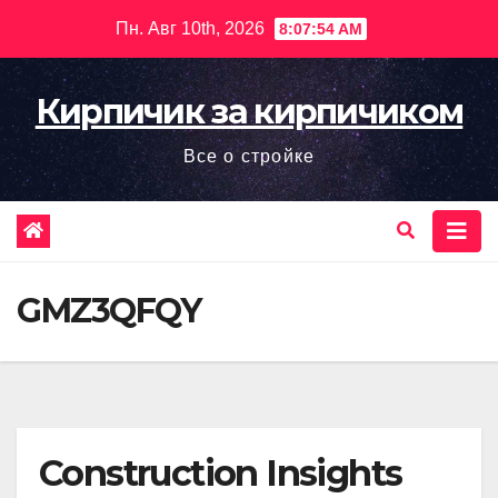
Перейти
Пн. Авг 10th, 2026
8:07:55 AM
к
содержимому
Кирпичик за кирпичиком
Все о стройке
GMZ3QFQY
Construction Insights