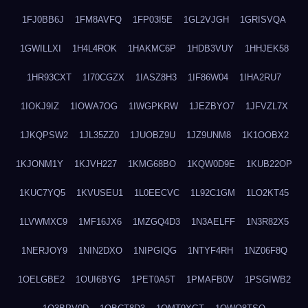
1FJ0BB6J
1FM8AVFQ
1FP03I5E
1GL2VJGH
1GRISVQA
1GWILLXI
1H4L4ROK
1HAKMC6P
1HDB3VUY
1HHJEK58
1HR93CXT
1I70CGZX
1IASZ8H3
1IF86W04
1IHA2RU7
1IOKJ9IZ
1IOWA7OG
1IWGPKRW
1JEZBYO7
1JFVZL7X
1JKQPSW2
1JL35ZZ0
1JUOBZ9U
1JZ9UNM8
1K1OOBX2
1KJONM1Y
1KJVH227
1KMG68BO
1KQW0D9E
1KUB22OP
1KUC7YQ5
1KVUSEU1
1L0EECVC
1L92C1GM
1LO2KT45
1LVWMXC9
1MF16JX6
1MZGQ4D3
1N3AELFF
1N3R82X5
1NERJOY9
1NIN2DXO
1NIPGIQG
1NTYF4RH
1NZ06F8Q
1OELGBE2
1OUI6BYG
1PET0A5T
1PMAFB0V
1PSGIWB2