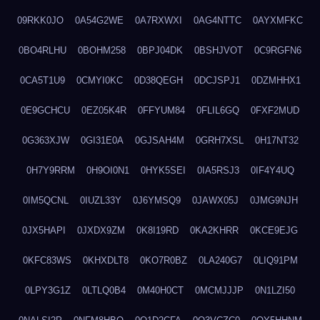
09RKK0JO
0A54G2WE
0A7RXWXI
0AG4NTTC
0AYXMFKC
0BO4RLHU
0BOHM258
0BPJ04DK
0BSHJVOT
0C9RGFN6
0CA5T1U9
0CMYI0KC
0D38QEGH
0DCJSPJ1
0DZMHHX1
0E9GCHCU
0EZ05K4R
0FFYUM84
0FLIL6GQ
0FXF2MUD
0G363XJW
0GI31E0A
0GJSAH4M
0GRH7XSL
0H17NT32
0H7Y9RRM
0H9OI0N1
0HYK5SEI
0IA5RSJ3
0IF4Y4UQ
0IM5QCNL
0IUZL33Y
0J6YMSQ9
0JAWX05J
0JMG9NJH
0JX5HAPI
0JXDX9ZM
0K8I19RD
0KA2KHRR
0KCE9EJG
0KFC83WS
0KHXDLT8
0KO7R0BZ
0LA240G7
0LIQ91PM
0LPY3G1Z
0LTLQ0B4
0M40H0CT
0MCMJJJP
0N1LZI50