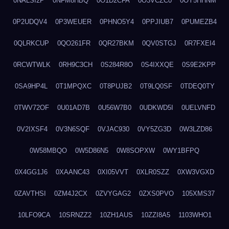
0NALSI2P
0NFM8HBQ
0O1D2CFA
0O3VCZC0
0OY5HHNM
0P2UDQV4
0P3WEUER
0PHNO5Y4
0PPJIUB7
0PUMEZB4
0QLRKCUP
0QO261FR
0QR27BKM
0QV0STGJ
0R7FXEI4
0RCWTWLK
0RH9C3CH
0S284R8O
0S4IXXQE
0S9E2KPP
0SA9HP4L
0T1MPQXC
0T8PUJB2
0T9LQ0SF
0TDEQ0TY
0TWV72OF
0U01AD7B
0U56W7B0
0UDKWD5I
0UELVNFD
0V2IXSF4
0V3N6SQF
0VJAC930
0VY5ZG3D
0W3LZD86
0W58MBQO
0W5D86N5
0W8SOPXW
0WY1BFPQ
0X4GG1J6
0XAANC43
0XI05VVT
0XLR0SZZ
0XW3VGXD
0ZAVTHSI
0ZM4J2CX
0ZVYGAG2
0ZXS0PVO
105XMS37
10LFO9CA
10SRNZZ2
10ZH1AUS
10ZZI8A5
1103WHO1