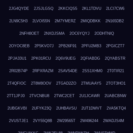
2JG4QYDE
2JSJLGSQ
2KKCIQS5
2KL1TDVU
2LCI7CW6
2LN9C5H3
2LVOI55N
2M7YMERZ
2MIQDBKK
2N165DB2
2NFH8OET
2NXDJSMA
2OC6YQYJ
2ODHTNIQ
2OYOC8EB
2P5KVO7J
2PB26F91
2PFU2MB3
2PGICZT7
2PJA33U1
2PK01RCU
2Q6V9UEG
2QFIABDG
2QYABSTR
2R02B74P
2RPXRAZM
2SAV54DE
2SS1XHM0
2T0TIR21
2T4QFIOC
2T8M8OOV
2TGAD2ZO
2TMUAAY5
2TOT3HO1
2TT1JPJ0
2TVCNBU8
2TWC2CET
2U1JCAWR
2UABCBNW
2UBGKVBI
2UFYK23Q
2UHBAVSU
2UT1DWVT
2VA5KTQ4
2VUSTJE1
2VY55Q8B
2W29565T
2W496244
2WADJS4M