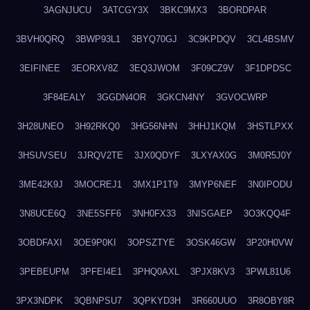
3AGNJUCU
3ATCGY3X
3BKC9MX3
3BORDPAR
3BVH0QRQ
3BWP93L1
3BYQ70GJ
3C9KPDQV
3CL4BSMV
3EIFINEE
3EORXV8Z
3EQ3JWOM
3F09CZ9V
3F1DPDSC
3F84EALY
3GGDN4OR
3GKCN4NY
3GVOCWRP
3H28UNEO
3H92RKQ0
3HG56NHN
3HHJ1KQM
3HSTLPXX
3HSUVSEU
3JRQV2TE
3JX0QDYF
3LXYAX0G
3M0R5J0Y
3ME42K9J
3MOCREJ1
3MX1P1T9
3MYP6NEF
3N0IPODU
3N8UCE6Q
3NE5SFF6
3NH0FX33
3NISGAEP
3O3KQQ4F
3OBDFAXI
3OE9P0KI
3OPSZTYE
3OSK46GW
3P20H0VW
3PEBEUPM
3PFEI4E1
3PHQ0AXL
3PJX8KV3
3PWL81U6
3PX3NDPK
3QBNPSU7
3QPKYD3H
3R660UUO
3R8OBY8R