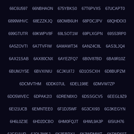
66C6U597
66NBHAON
675YBKS0
67T6PVX5
67UCAPT0
6899WHVC
68EZZKJQ
68OMB6UH
68PDCJPV
68QHDOI3
699GTUTR
69KWPV8F
69LSOT1W
69PLXGPN
69S53RP0
6A5ZOVTI
6A7TVFIW
6AMAWT34
6ANZ4C8L
6AS3LJQ4
6AX21SAB
6AX80CNX
6AYEZFQ7
6B0V87BD
6BA9R10Z
6BUMJY5E
6BVXINIU
6CJKUI7J
6D1OSCXH
6D8BUPZM
6DCMVTHM
6DDK07UL
6DEL198E
6DMVW7ZP
6DO5WVEC
6DPAK2I3
6DREN8XO
6DSSGCV5
6EEGL9Z9
6EI21UCB
6EMNTEE0
6F1DJ5WF
6G3CXI93
6G3KEGYN
6H6L0Z3E
6HD2DCBO
6HM0FQJT
6HWL9A3P
6I5IUH76