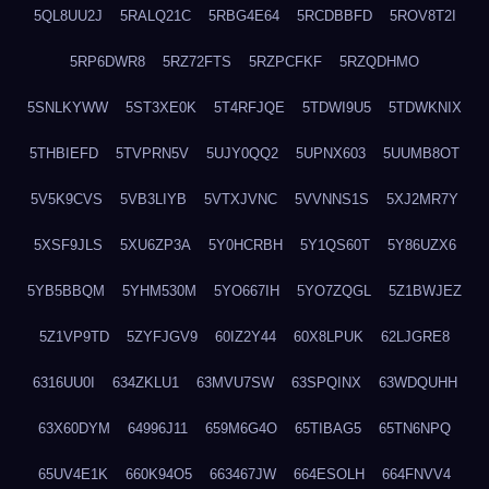
5QL8UU2J
5RALQ21C
5RBG4E64
5RCDBBFD
5ROV8T2I
5RP6DWR8
5RZ72FTS
5RZPCFKF
5RZQDHMO
5SNLKYWW
5ST3XE0K
5T4RFJQE
5TDWI9U5
5TDWKNIX
5THBIEFD
5TVPRN5V
5UJY0QQ2
5UPNX603
5UUMB8OT
5V5K9CVS
5VB3LIYB
5VTXJVNC
5VVNNS1S
5XJ2MR7Y
5XSF9JLS
5XU6ZP3A
5Y0HCRBH
5Y1QS60T
5Y86UZX6
5YB5BBQM
5YHM530M
5YO667IH
5YO7ZQGL
5Z1BWJEZ
5Z1VP9TD
5ZYFJGV9
60IZ2Y44
60X8LPUK
62LJGRE8
6316UU0I
634ZKLU1
63MVU7SW
63SPQINX
63WDQUHH
63X60DYM
64996J11
659M6G4O
65TIBAG5
65TN6NPQ
65UV4E1K
660K94O5
663467JW
664ESOLH
664FNVV4