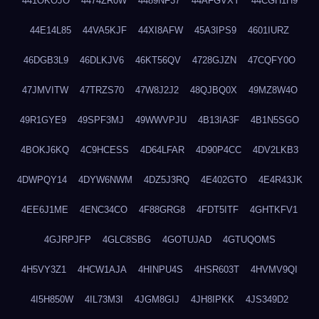
441OKOJO
4474ZR0W
4489NF37
44AFGVXY
44CGH1H9
44E14L85
44VA5KJF
44XI8AFW
45A3IPS9
4601IURZ
46DGB3L9
46DLKJV6
46KT56QV
4728GJZN
47CQFY0O
47JMVITW
47TRZS70
47W8J2J2
48QJBQ0X
49MZ8W4O
49R1GYE9
49SPF3MJ
49WWVPJU
4B13IA3F
4B1N5SGO
4BOKJ6KQ
4C9HCESS
4D64LFAR
4D90P4CC
4DV2LKB3
4DWPQY14
4DYW6NWM
4DZ5J3RQ
4E402GTO
4E4R43JK
4EE6J1ME
4ENC34CO
4F88GRG8
4FDT5ITF
4GHTKFV1
4GJRPJFP
4GLC8SBG
4GOTUJAD
4GTUQOMS
4H5VY3Z1
4HCW1AJA
4HINPU4S
4HSR603T
4HVMV9QI
4I5H850W
4IL73M3I
4JGM8GIJ
4JH8IPKK
4JS349D2