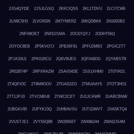
2JG4QYDE
2JSJLGSQ
2KKCIQS5
2KL1TDVU
2LCI7CW6
2LN9C5H3
2LVOI55N
2M7YMERZ
2MIQDBKK
2N165DB2
2NFH8OET
2NXDJSMA
2OC6YQYJ
2ODHTNIQ
2OYOC8EB
2P5KVO7J
2PB26F91
2PFU2MB3
2PGICZT7
2PJA33U1
2PK01RCU
2Q6V9UEG
2QFIABDG
2QYABSTR
2R02B74P
2RPXRAZM
2SAV54DE
2SS1XHM0
2T0TIR21
2T4QFIOC
2T8M8OOV
2TGAD2ZO
2TMUAAY5
2TOT3HO1
2TT1JPJ0
2TVCNBU8
2TWC2CET
2U1JCAWR
2UABCBNW
2UBGKVBI
2UFYK23Q
2UHBAVSU
2UT1DWVT
2VA5KTQ4
2VUSTJE1
2VY55Q8B
2W29565T
2W496244
2WADJS4M