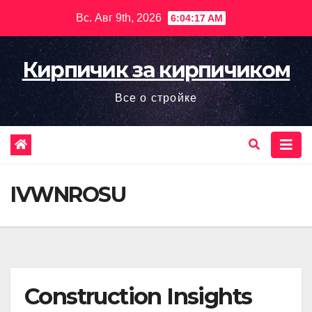
Перейти
Вс. Авг 9th, 2026
6:04:19 AM
к
содержимому
Кирпичик за кирпичиком
Все о стройке
IVWNROSU
Construction Insights