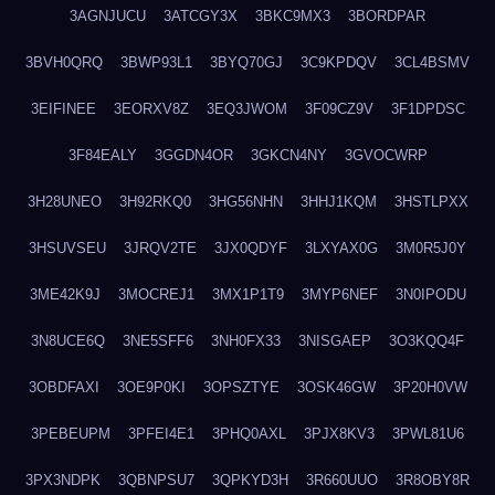
3AGNJUCU
3ATCGY3X
3BKC9MX3
3BORDPAR
3BVH0QRQ
3BWP93L1
3BYQ70GJ
3C9KPDQV
3CL4BSMV
3EIFINEE
3EORXV8Z
3EQ3JWOM
3F09CZ9V
3F1DPDSC
3F84EALY
3GGDN4OR
3GKCN4NY
3GVOCWRP
3H28UNEO
3H92RKQ0
3HG56NHN
3HHJ1KQM
3HSTLPXX
3HSUVSEU
3JRQV2TE
3JX0QDYF
3LXYAX0G
3M0R5J0Y
3ME42K9J
3MOCREJ1
3MX1P1T9
3MYP6NEF
3N0IPODU
3N8UCE6Q
3NE5SFF6
3NH0FX33
3NISGAEP
3O3KQQ4F
3OBDFAXI
3OE9P0KI
3OPSZTYE
3OSK46GW
3P20H0VW
3PEBEUPM
3PFEI4E1
3PHQ0AXL
3PJX8KV3
3PWL81U6
3PX3NDPK
3QBNPSU7
3QPKYD3H
3R660UUO
3R8OBY8R