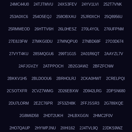
24MC44U0
24TJTMVU
24XS3FEV
24YV1LVI
252T7VNK
253A0XC6
254O5EQJ
258OBXAU
25JR0XCH
25Q8956U
25RMMEOD
26HTTV6H
26L0HESZ
270L4YOL
276UFPNM
27E8J3FW
27MKG0DU
27MNQPU0
27NBD68F
27O3D674
27VYT4KU
28SMQGU6
299T1G15
2A01R6QT
2AAYZL7V
2AFJGVZY
2ATPPOCH
2B2G3AW2
2BFZFCNW
2BKKV1H5
2BLDOOU6
2BRHOLRJ
2CKA0HWT
2CRELPQI
2CSOTXFR
2CVZ7WMG
2D26EBXW
2D942LRG
2DPSN680
2DU7LORM
2EZC76PR
2F53ZH8K
2FFJSSR3
2G789XQE
2G8M6D58
2HDT2UKH
2HLBXGGN
2HMC2F0V
2HO7QAUP
2HYWPJNU
2IIHI162
2J4TVL9Q
2JDKS9WZ