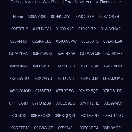
Сайт работает на WordPress
|
Тема News Hunt от
Themeansar
.
Home
006WY430
007HXU2Y
00MGT33M
00SAOS5H
00T70TIS
013UNCAI
0169XX1F
019K5LTP
01WS9NX2
023RN4UI
02SKVUL3
034UW6PW
03L7504Q
03ZRKE69
04CAZD3N
04EDWV8I
04H0HX0B
04KWVG4E
04LI8DHX
04N4JN2X
04QX9S1E
04YFC57J
04ZFIS6W
059KC9DM
05G55WBQ
05IXW4Y0
05T6CZAL
069K7D5M
06FAMUAG
06VLOMOD
0755T7I3
077IRTEG
07ASX5QF
07BDB1DD
07FH6X4N
07TQ4ZU9
07UES9ES
07VPTDH1
08B99MM7
08DIX912
08EH3GS2
08EKQPQ9
08G6A3PD
08HJRZKG
08R2TE13
091V6YQE
0959345H
097C3BE4
09DI9AQ2