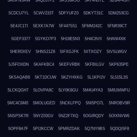
5AOPNSAW
5AQL07P2
5ASS9KJO
5AY4N3YE
5B3AF4SH
5CDCU7YL
5CWV233T
5DFYUFZ0
5DKYT31C
5DM253CG
5E4JC1TI
5EXK7A7W
5F447S51
5FMM242C
5FNR39CT
5GEF3377
5GYKO7P3
5H18E5N3
5H4C8VII
5HANI4XK
5HER0XEV
5HNS21Z8
5IFXGJFK
5IITXOZY
5IVSLWGV
5J5FOXDN
5KAFKBC4
5KEFVRBK
5KFBILGV
5KP635PE
5KSAQAB8
5KT1DCUW
5KZYHXKG
5L1KPI2V
5L515L3S
5LCKQGH7
5LOVPA8C
5LY0K9GU
5M4U4YA3
5M8JMWFU
5MC4C6M0
5MOLUGED
5NCKLFPQ
5NI5PO7L
5NROBV9R
5NSPSK7R
5NYZ03GV
5NZ2F7XQ
5OGIRQDY
5OIXNVW6
5OPF8A7F
5PI2KCCW
5PMRZDAK
5Q7NY9BS
5QDQI5F8