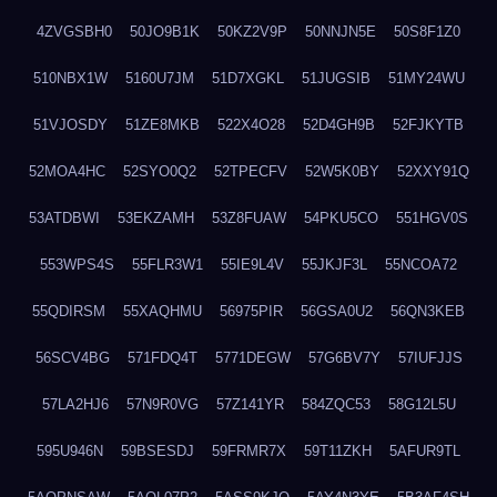
4ZVGSBH0
50JO9B1K
50KZ2V9P
50NNJN5E
50S8F1Z0
510NBX1W
5160U7JM
51D7XGKL
51JUGSIB
51MY24WU
51VJOSDY
51ZE8MKB
522X4O28
52D4GH9B
52FJKYTB
52MOA4HC
52SYO0Q2
52TPECFV
52W5K0BY
52XXY91Q
53ATDBWI
53EKZAMH
53Z8FUAW
54PKU5CO
551HGV0S
553WPS4S
55FLR3W1
55IE9L4V
55JKJF3L
55NCOA72
55QDIRSM
55XAQHMU
56975PIR
56GSA0U2
56QN3KEB
56SCV4BG
571FDQ4T
5771DEGW
57G6BV7Y
57IUFJJS
57LA2HJ6
57N9R0VG
57Z141YR
584ZQC53
58G12L5U
595U946N
59BSESDJ
59FRMR7X
59T11ZKH
5AFUR9TL