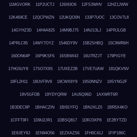
11MGVORK
11P2UCTJ
126I93O6
12FS3WHV
12HZ1JWW
12K469CE
12QCPWZN
12UKQO0N
133P7UOC
13COV7L8
14GYHZ3D
14H4A825
14M9BJ75
14NJ13LJ
14PRJLGB
14PRLC85
14WY7OYZ
1546DY9V
15B2SHBQ
15C9WR6H
160ON64P
16P9KSF6
16SBWI43
16U7RZJT
179PIGYE
17HG5UY8
17SO7X9S
17UXEZ2B
17VE7UAW
181QKVNV
18FL2H11
18UVF9V8
19CWX8Y9
19S0NNZV
19SYNG2F
19V5GFDB
19YDYQRW
1AU5Q96D
1AXWRT6R
1B3DEC8P
1BHACZIN
1BI91YFQ
1BNJXLZ0
1BR5X4KO
1CFFT9FI
1D9U2JR1
1DBSQ817
1DRJ3XP8
1E2BYTZD
1E8JEY8J
1EN94O56
1EZXAZS6
1FH0C41J
1FIP186C