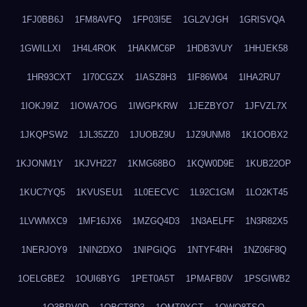
1FJ0BB6J
1FM8AVFQ
1FP03I5E
1GL2VJGH
1GRISVQA
1GWILLXI
1H4L4ROK
1HAKMC6P
1HDB3VUY
1HHJEK58
1HR93CXT
1I70CGZX
1IASZ8H3
1IF86W04
1IHA2RU7
1IOKJ9IZ
1IOWA7OG
1IWGPKRW
1JEZBYO7
1JFVZL7X
1JKQPSW2
1JL35ZZ0
1JUOBZ9U
1JZ9UNM8
1K1OOBX2
1KJONM1Y
1KJVH227
1KMG68BO
1KQW0D9E
1KUB22OP
1KUC7YQ5
1KVUSEU1
1L0EECVC
1L92C1GM
1LO2KT45
1LVWMXC9
1MF16JX6
1MZGQ4D3
1N3AELFF
1N3R82X5
1NERJOY9
1NIN2DXO
1NIPGIQG
1NTYF4RH
1NZ06F8Q
1OELGBE2
1OUI6BYG
1PET0A5T
1PMAFB0V
1PSGIWB2