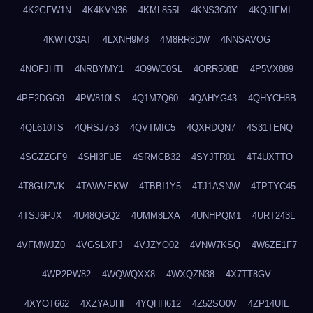
4K2GFW1N
4K4KVN36
4KML855I
4KNS3G0Y
4KQJIFMI
4KWTO3AT
4LXNH9M8
4M8RR8DW
4NNSAVOG
4NOFJHTI
4NRBYMY1
4O9WC0SL
4ORR508B
4P5VX889
4PE2DGG9
4PW810LS
4Q1M7Q60
4QAHYG43
4QHYCH8B
4QL610TS
4QRSJ753
4QVTMIC5
4QXRDQN7
4S31TENQ
4SGZZGF9
4SHI3FUE
4SRMCB32
4SYJTR01
4T4UXTTO
4T8GUZVK
4TAWVEKW
4TBBI1Y5
4TJ1ASNW
4TPTYC45
4TSJ6PJX
4U48QGQ2
4UMM8LXA
4UNHPQM1
4URT243L
4VFMWJZ0
4VGSLXPJ
4VJZYO02
4VNW7KSQ
4W6ZE1F7
4WP2PW82
4WQWQXX8
4WXQZN38
4X7TT8GV
4XYOT662
4XZYAUHI
4YQHH612
4Z52SO0V
4ZP14UIL