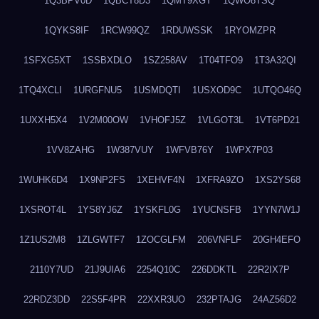
1Q3BPV0D
1QBCT8D3
1QMT9XGT
1QWO8TSQ
1QYKS8IF
1RCW99QZ
1RDUWSSK
1RYOMZPR
1SFXG5XT
1SSBXDLO
1SZ258AV
1T04TFO9
1T3A32QI
1TQ4XCLI
1URGFNU5
1USMDQTI
1USXOD9C
1UTQO46Q
1UXXH5X4
1V2M00OW
1VHOFJ5Z
1VLGOT3L
1VT6PD21
1VV8ZAHG
1W387VUY
1WFVB76Y
1WPX7P03
1WUHK6D4
1X9NP2FS
1XEHVF4N
1XFRA9ZO
1XS2YS68
1XSROT4L
1YS8YJ6Z
1YSKFL0G
1YUCNSFB
1YYN7W1J
1Z1US2M8
1ZLGWTF7
1ZOCGLFM
206VNFLF
20GH4EFO
2110Y7UD
21J9UIA6
2254Q10C
226DDKTL
22R2IX7P
22RDZ3DD
22S5F4PR
22XXR3UO
232PTAJG
24AZ56D2