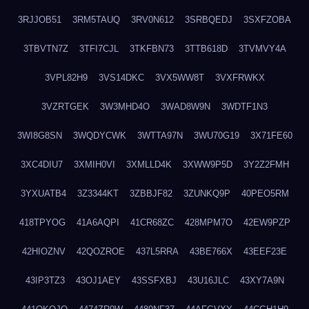
3RJJOB51
3RM5TAUQ
3RV0N612
3SRBQEDJ
3SXFZOBA
3TBVTN7Z
3TFI7CJL
3TKFBN73
3TTB618D
3TVMVY4A
3VPL82H9
3VS14DKC
3VX5WW8T
3VXFRWKX
3VZRTGEK
3W3MHD4O
3WAD8W9N
3WDTF1N3
3WI8G8SN
3WQDYCWK
3WTTA97N
3WU70G19
3X71FE60
3XC4DIU7
3XMIH0VI
3XMLLD4K
3XWW9P5D
3Y2Z2FMH
3YXUATB4
3Z3344KT
3ZBBJF82
3ZUNKQ9P
40PEO5RM
418TPYOG
41A6AQPI
41CR68ZC
428MPM7O
42EW9PZP
42HIOZNV
42QOZROE
437L5RRA
43BE766X
43EEF23E
43IP3TZ3
43OJ1AEY
43SSFXBJ
43U16JLC
43XY7A9N