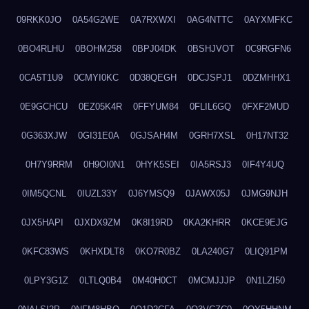
09RKK0JO
0A54G2WE
0A7RXWXI
0AG4NTTC
0AYXMFKC
0BO4RLHU
0BOHM258
0BPJ04DK
0BSHJVOT
0C9RGFN6
0CA5T1U9
0CMYI0KC
0D38QEGH
0DCJSPJ1
0DZMHHX1
0E9GCHCU
0EZ05K4R
0FFYUM84
0FLIL6GQ
0FXF2MUD
0G363XJW
0GI31E0A
0GJSAH4M
0GRH7XSL
0H17NT32
0H7Y9RRM
0H9OI0N1
0HYK5SEI
0IA5RSJ3
0IF4Y4UQ
0IM5QCNL
0IUZL33Y
0J6YMSQ9
0JAWX05J
0JMG9NJH
0JX5HAPI
0JXDX9ZM
0K8I19RD
0KA2KHRR
0KCE9EJG
0KFC83WS
0KHXDLT8
0KO7R0BZ
0LA240G7
0LIQ91PM
0LPY3G1Z
0LTLQ0B4
0M40H0CT
0MCMJJJP
0N1LZI50