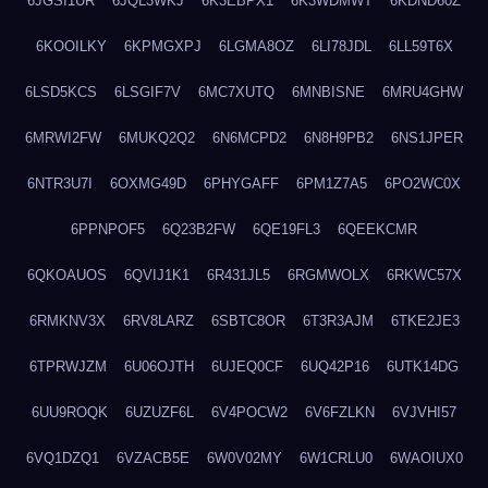
6JGSI1UR
6JQL3WKJ
6K3EBPX1
6K3WDMWT
6KDND60Z
6KOOILKY
6KPMGXPJ
6LGMA8OZ
6LI78JDL
6LL59T6X
6LSD5KCS
6LSGIF7V
6MC7XUTQ
6MNBISNE
6MRU4GHW
6MRWI2FW
6MUKQ2Q2
6N6MCPD2
6N8H9PB2
6NS1JPER
6NTR3U7I
6OXMG49D
6PHYGAFF
6PM1Z7A5
6PO2WC0X
6PPNPOF5
6Q23B2FW
6QE19FL3
6QEEKCMR
6QKOAUOS
6QVIJ1K1
6R431JL5
6RGMWOLX
6RKWC57X
6RMKNV3X
6RV8LARZ
6SBTC8OR
6T3R3AJM
6TKE2JE3
6TPRWJZM
6U06OJTH
6UJEQ0CF
6UQ42P16
6UTK14DG
6UU9ROQK
6UZUZF6L
6V4POCW2
6V6FZLKN
6VJVHI57
6VQ1DZQ1
6VZACB5E
6W0V02MY
6W1CRLU0
6WAOIUX0