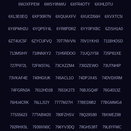
6WJXFPEM
6WSY8NWU
6XFR4OTY
6XIHLDTU
6XL3E0EQ
6XP30R7N
6XQUAXFV
6XUCD56H
6XVXTC5I
6Y6PMH2U
6YQP5Y4L
6YR8PDRZ
6YY0PXBC
6ZISH1A0
6ZT4UC5F
6ZYCUFVQ
70T7NVVN
70V1YKH3
711BHOSD
713M5IHY
718NNXY2
71H5RDOO
71UQJY58
725P81XE
727P972L
72FW37AL
73CXZZM4
73IDZEWO
73UTNHIP
73VKAF4E
740HGIUK
745ACL1O
74DPJX4S
74DVDXRM
74FGRN3A
7612HD1B
7651K273
76BJGQ4F
76G4013Z
76HU4CRK
76LLJI2Y
7777M27H
77BED9B2
77BGMMG4
77S55623
77TABW20
780FZHSV
78Q29S80
78XWEZ88
792RHX5L
7939XN0C
796YV3DQ
79GHS38T
79L8YFMC