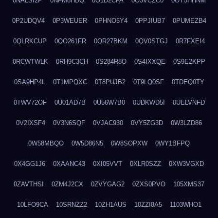
0NALSI2P
0NFM8HBQ
0O1D2CFA
0O3VCZC0
0OY5HHNM
0P2UDQV4
0P3WEUER
0PHNO5Y4
0PPJIUB7
0PUMEZB4
0QLRKCUP
0QO261FR
0QR27BKM
0QV0STGJ
0R7FXEI4
0RCWTWLK
0RH9C3CH
0S284R8O
0S4IXXQE
0S9E2KPP
0SA9HP4L
0T1MPQXC
0T8PUJB2
0T9LQ0SF
0TDEQ0TY
0TWV72OF
0U01AD7B
0U56W7B0
0UDKWD5I
0UELVNFD
0V2IXSF4
0V3N6SQF
0VJAC930
0VY5ZG3D
0W3LZD86
0W58MBQO
0W5D86N5
0W8SOPXW
0WY1BFPQ
0X4GG1J6
0XAANC43
0XI05VVT
0XLR0SZZ
0XW3VGXD
0ZAVTHSI
0ZM4J2CX
0ZVYGAG2
0ZXS0PVO
105XMS37
10LFO9CA
10SRNZZ2
10ZH1AUS
10ZZI8A5
1103WHO1