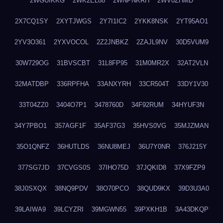
2WGUIKKG
2WK2EL88
2WNPNKRH
2WV0ZHMD
2X7CQ1SY
2XYTJWGS
2Y7I1IC2
2YKK8NSK
2YT95AO1
2YV3O361
2YXVOCOL
2Z2JNBKZ
2ZAJL9NV
30D5VUM9
30W729OG
31BVSCBT
31L8FP95
31M0MR2X
32AT2VLN
32MATDBP
336RPFHA
33ANXYRH
33CR504T
33DY1V30
33T04ZZ0
3404O7P1
3478760D
34F92RUM
34HYUF3N
34Y7PBO1
357AGF1F
35AF37G3
35HVS0VG
35MJZMAN
35O1QNFZ
36HUTLDS
36NU8MEJ
36U7Y0NR
376J215Y
377SG7JD
37CVGS0S
37IHO75D
37JQKID8
37X9FZP9
38J0SXQX
38NQ9PDV
38O70PCO
38QUD9KX
39D3U3A0
39LAIWA9
39LCYZRI
39MGWN55
39PXKH1B
3A43DKQP