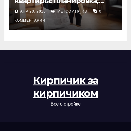
квартиры: планировка,
состояние жилья и
АПР 23, 2026
METCOM16_RU
0
проверка документов
КОММЕНТАРИИ
Кирпичик за
кирпичиком
Все о стройке