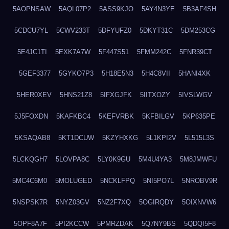
5AOPNSAW
5AQL07P2
5ASS9KJO
5AY4N3YE
5B3AF4SH
5CDCU7YL
5CWV233T
5DFYUFZ0
5DKYT31C
5DM253CG
5E4JC1TI
5EXK7A7W
5F447S51
5FMM242C
5FNR39CT
5GEF3377
5GYKO7P3
5H18E5N3
5H4C8VII
5HANI4XK
5HER0XEV
5HNS21Z8
5IFXGJFK
5IITXOZY
5IVSLWGV
5J5FOXDN
5KAFKBC4
5KEFVRBK
5KFBILGV
5KP635PE
5KSAQAB8
5KT1DCUW
5KZYHXKG
5L1KPI2V
5L515L3S
5LCKQGH7
5LOVPA8C
5LY0K9GU
5M4U4YA3
5M8JMWFU
5MC4C6M0
5MOLUGED
5NCKLFPQ
5NI5PO7L
5NROBV9R
5NSPSK7R
5NYZ03GV
5NZ2F7XQ
5OGIRQDY
5OIXNVW6
5OPF8A7F
5PI2KCCW
5PMRZDAK
5Q7NY9BS
5QDQI5F8