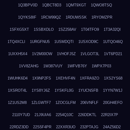
1Q3BPV0D
1QBCT8D3
1QMT9XGT
1QWO8TSQ
1QYKS8IF
1RCW99QZ
1RDUWSSK
1RYOMZPR
1SFXG5XT
1SSBXDLO
1SZ258AV
1T04TFO9
1T3A32QI
1TQ4XCLI
1URGFNU5
1USMDQTI
1USXOD9C
1UTQO46Q
1UXXH5X4
1V2M00OW
1VHOFJ5Z
1VLGOT3L
1VT6PD21
1VV8ZAHG
1W387VUY
1WFVB76Y
1WPX7P03
1WUHK6D4
1X9NP2FS
1XEHVF4N
1XFRA9ZO
1XS2YS68
1XSROT4L
1YS8YJ6Z
1YSKFL0G
1YUCNSFB
1YYN7W1J
1Z1US2M8
1ZLGWTF7
1ZOCGLFM
206VNFLF
20GH4EFO
2110Y7UD
21J9UIA6
2254Q10C
226DDKTL
22R2IX7P
22RDZ3DD
22S5F4PR
22XXR3UO
232PTAJG
24AZ56D2