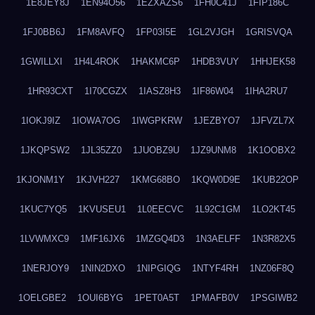
1E8JEY8J
1EN94O56
1EZXAZS6
1FH0C41J
1FIP186C
1FJ0BB6J
1FM8AVFQ
1FP03I5E
1GL2VJGH
1GRISVQA
1GWILLXI
1H4L4ROK
1HAKMC6P
1HDB3VUY
1HHJEK58
1HR93CXT
1I70CGZX
1IASZ8H3
1IF86W04
1IHA2RU7
1IOKJ9IZ
1IOWA7OG
1IWGPKRW
1JEZBYO7
1JFVZL7X
1JKQPSW2
1JL35ZZ0
1JUOBZ9U
1JZ9UNM8
1K1OOBX2
1KJONM1Y
1KJVH227
1KMG68BO
1KQW0D9E
1KUB22OP
1KUC7YQ5
1KVUSEU1
1L0EECVC
1L92C1GM
1LO2KT45
1LVWMXC9
1MF16JX6
1MZGQ4D3
1N3AELFF
1N3R82X5
1NERJOY9
1NIN2DXO
1NIPGIQG
1NTYF4RH
1NZ06F8Q
1OELGBE2
1OUI6BYG
1PET0A5T
1PMAFB0V
1PSGIWB2