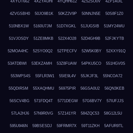
4XYOT662
4XZYAUHI
4YQHH612
4Z52SO0V
4ZP14UIL
4ZVGSBH0
50JO9B1K
50KZ2V9P
50NNJN5E
50S8F1Z0
510NBX1W
5160U7JM
51D7XGKL
51JUGSIB
51MY24WU
51VJOSDY
51ZE8MKB
522X4O28
52D4GH9B
52FJKYTB
52MOA4HC
52SYO0Q2
52TPECFV
52W5K0BY
52XXY91Q
53ATDBWI
53EKZAMH
53Z8FUAW
54PKU5CO
551HGV0S
553WPS4S
55FLR3W1
55IE9L4V
55JKJF3L
55NCOA72
55QDIRSM
55XAQHMU
56975PIR
56GSA0U2
56QN3KEB
56SCV4BG
571FDQ4T
5771DEGW
57G6BV7Y
57IUFJJS
57LA2HJ6
57N9R0VG
57Z141YR
584ZQC53
58G12L5U
595U946N
59BSESDJ
59FRMR7X
59T11ZKH
5AFUR9TL