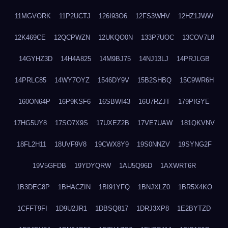
11MGVORK
11P2UCTJ
126I93O6
12FS3WHV
12HZ1JWW
12K469CE
12QCPWZN
12UKQO0N
133P7UOC
13COV7L8
14GYHZ3D
14H4A825
14M9BJ75
14NJ13LJ
14PRJLGB
14PRLC85
14WY7OYZ
1546DY9V
15B2SHBQ
15C9WR6H
160ON64P
16P9KSF6
16SBWI43
16U7RZJT
179PIGYE
17HG5UY8
17SO7X9S
17UXEZ2B
17VE7UAW
181QKVNV
18FL2H11
18UVF9V8
19CWX8Y9
19S0NNZV
19SYNG2F
19V5GFDB
19YDYQRW
1AU5Q96D
1AXWRT6R
1B3DEC8P
1BHACZIN
1BI91YFQ
1BNJXLZ0
1BR5X4KO
1CFFT9FI
1D9U2JR1
1DBSQ817
1DRJ3XP8
1E2BYTZD