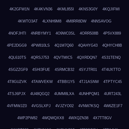
4K2GFW1N
4K4KVN36
4KML855I
4KNS3G0Y
4KQJIFMI
4KWTO3AT
4LXNH9M8
4M8RR8DW
4NNSAVOG
4NOFJHTI
4NRBYMY1
4O9WC0SL
4ORR508B
4P5VX889
4PE2DGG9
4PW810LS
4Q1M7Q60
4QAHYG43
4QHYCH8B
4QL610TS
4QRSJ753
4QVTMIC5
4QXRDQN7
4S31TENQ
4SGZZGF9
4SHI3FUE
4SRMCB32
4SYJTR01
4T4UXTTO
4T8GUZVK
4TAWVEKW
4TBBI1Y5
4TJ1ASNW
4TPTYC45
4TSJ6PJX
4U48QGQ2
4UMM8LXA
4UNHPQM1
4URT243L
4VFMWJZ0
4VGSLXPJ
4VJZYO02
4VNW7KSQ
4W6ZE1F7
4WP2PW82
4WQWQXX8
4WXQZN38
4X7TT8GV