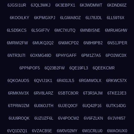
6JGSI1UR
6JQL3WKJ
6K3EBPX1
6K3WDMWT
6KDND60Z
6KOOILKY
6KPMGXPJ
6LGMA8OZ
6LI78JDL
6LL59T6X
6LSD5KCS
6LSGIF7V
6MC7XUTQ
6MNBISNE
6MRU4GHW
6MRWI2FW
6MUKQ2Q2
6N6MCPD2
6N8H9PB2
6NS1JPER
6NTR3U7I
6OXMG49D
6PHYGAFF
6PM1Z7A5
6PO2WC0X
6PPNPOF5
6Q23B2FW
6QE19FL3
6QEEKCMR
6QKOAUOS
6QVIJ1K1
6R431JL5
6RGMWOLX
6RKWC57X
6RMKNV3X
6RV8LARZ
6SBTC8OR
6T3R3AJM
6TKE2JE3
6TPRWJZM
6U06OJTH
6UJEQ0CF
6UQ42P16
6UTK14DG
6UU9ROQK
6UZUZF6L
6V4POCW2
6V6FZLKN
6VJVHI57
6VQ1DZQ1
6VZACB5E
6W0V02MY
6W1CRLU0
6WAOIUX0