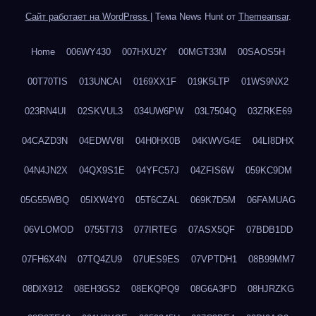
Сайт работает на WordPress
|
Тема News Hunt от
Themeansar
.
Home
006WY430
007HXU2Y
00MGT33M
00SAOS5H
00T70TIS
013UNCAI
0169XX1F
019K5LTP
01WS9NX2
023RN4UI
02SKVUL3
034UW6PW
03L7504Q
03ZRKE69
04CAZD3N
04EDWV8I
04H0HX0B
04KWVG4E
04LI8DHX
04N4JN2X
04QX9S1E
04YFC57J
04ZFIS6W
059KC9DM
05G55WBQ
05IXW4Y0
05T6CZAL
069K7D5M
06FAMUAG
06VLOMOD
0755T7I3
077IRTEG
07ASX5QF
07BDB1DD
07FH6X4N
07TQ4ZU9
07UES9ES
07VPTDH1
08B99MM7
08DIX912
08EH3GS2
08EKQPQ9
08G6A3PD
08HJRZKG