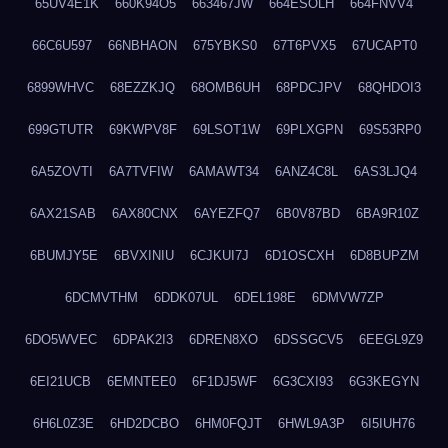
65UV4E1K
660K94O5
663467JW
664ESOLH
664FNVV4
66C6U597
66NBHAON
675YBKS0
67T6PVX5
67UCAPT0
6899WHVC
68EZZKJQ
68OMB6UH
68PDCJPV
68QHDOI3
699GTUTR
69KWPV8F
69LSOT1W
69PLXGPN
69S53RP0
6A5ZOVTI
6A7TVFIW
6AMAWT34
6ANZ4C8L
6AS3LJQ4
6AX21SAB
6AX80CNX
6AYEZFQ7
6B0V87BD
6BA9R10Z
6BUMJY5E
6BVXINIU
6CJKUI7J
6D1OSCXH
6D8BUPZM
6DCMVTHM
6DDK07UL
6DEL198E
6DMVW7ZP
6DO5WVEC
6DPAK2I3
6DREN8XO
6DSSGCV5
6EEGL9Z9
6EI21UCB
6EMNTEE0
6F1DJ5WF
6G3CXI93
6G3KEGYN
6H6L0Z3E
6HD2DCBO
6HM0FQJT
6HWL9A3P
6I5IUH76