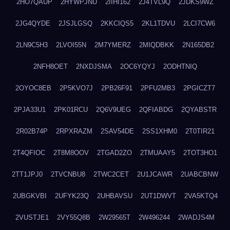
2HO7QAUP
2HYWPJNU
2IIHI162
2J4TVL9Q
2JDKS9WZ
2JG4QYDE
2JSJLGSQ
2KKCIQS5
2KL1TDVU
2LCI7CW6
2LN9C5H3
2LVOI55N
2M7YMERZ
2MIQDBKK
2N165DB2
2NFH8OET
2NXDJSMA
2OC6YQYJ
2ODHTNIQ
2OYOC8EB
2P5KVO7J
2PB26F91
2PFU2MB3
2PGICZT7
2PJA33U1
2PK01RCU
2Q6V9UEG
2QFIABDG
2QYABSTR
2R02B74P
2RPXRAZM
2SAV54DE
2SS1XHM0
2T0TIR21
2T4QFIOC
2T8M8OOV
2TGAD2ZO
2TMUAAY5
2TOT3HO1
2TT1JPJ0
2TVCNBU8
2TWC2CET
2U1JCAWR
2UABCBNW
2UBGKVBI
2UFYK23Q
2UHBAVSU
2UT1DWVT
2VA5KTQ4
2VUSTJE1
2VY55Q8B
2W29565T
2W496244
2WADJS4M