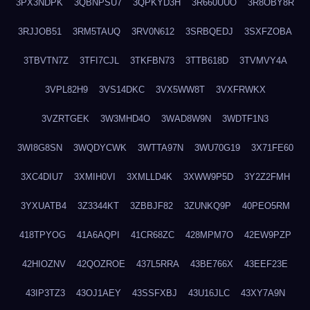
3PX3NDPK
3QBNPSU7
3QPKYD3H
3R660UUO
3R8OBY8R
3RJJOB51
3RM5TAUQ
3RV0N612
3SRBQEDJ
3SXFZOBA
3TBVTN7Z
3TFI7CJL
3TKFBN73
3TTB618D
3TVMVY4A
3VPL82H9
3VS14DKC
3VX5WW8T
3VXFRWKX
3VZRTGEK
3W3MHD4O
3WAD8W9N
3WDTF1N3
3WI8G8SN
3WQDYCWK
3WTTA97N
3WU70G19
3X71FE60
3XC4DIU7
3XMIH0VI
3XMLLD4K
3XWW9P5D
3Y2Z2FMH
3YXUATB4
3Z3344KT
3ZBBJF82
3ZUNKQ9P
40PEO5RM
418TPYOG
41A6AQPI
41CR68ZC
428MPM7O
42EW9PZP
42HIOZNV
42QOZROE
437L5RRA
43BE766X
43EEF23E
43IP3TZ3
43OJ1AEY
43SSFXBJ
43U16JLC
43XY7A9N