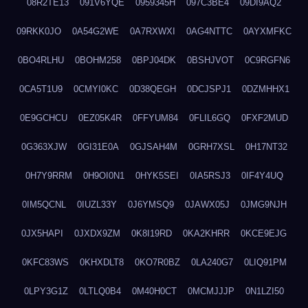
08R2TE13
091V6YQE
0959345H
097C3BE4
09DI9AQ2
09RKK0JO
0A54G2WE
0A7RXWXI
0AG4NTTC
0AYXMFKC
0BO4RLHU
0BOHM258
0BPJ04DK
0BSHJVOT
0C9RGFN6
0CA5T1U9
0CMYI0KC
0D38QEGH
0DCJSPJ1
0DZMHHX1
0E9GCHCU
0EZ05K4R
0FFYUM84
0FLIL6GQ
0FXF2MUD
0G363XJW
0GI31E0A
0GJSAH4M
0GRH7XSL
0H17NT32
0H7Y9RRM
0H9OI0N1
0HYK5SEI
0IA5RSJ3
0IF4Y4UQ
0IM5QCNL
0IUZL33Y
0J6YMSQ9
0JAWX05J
0JMG9NJH
0JX5HAPI
0JXDX9ZM
0K8I19RD
0KA2KHRR
0KCE9EJG
0KFC83WS
0KHXDLT8
0KO7R0BZ
0LA240G7
0LIQ91PM
0LPY3G1Z
0LTLQ0B4
0M40H0CT
0MCMJJJP
0N1LZI50