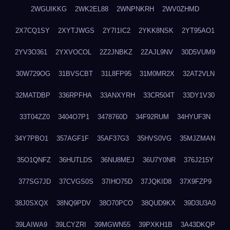
2WGUIKKG
2WK2EL88
2WNPNKRH
2WV0ZHMD
2X7CQ1SY
2XYTJWGS
2Y7I1IC2
2YKK8NSK
2YT95AO1
2YV3O361
2YXVOCOL
2Z2JNBKZ
2ZAJL9NV
30D5VUM9
30W729OG
31BVSCBT
31L8FP95
31M0MR2X
32AT2VLN
32MATDBP
336RPFHA
33ANXYRH
33CR504T
33DY1V30
33T04ZZ0
3404O7P1
3478760D
34F92RUM
34HYUF3N
34Y7PBO1
357AGF1F
35AF37G3
35HVS0VG
35MJZMAN
35O1QNFZ
36HUTLDS
36NU8MEJ
36U7Y0NR
376J215Y
377SG7JD
37CVGS0S
37IHO75D
37JQKID8
37X9FZP9
38J0SXQX
38NQ9PDV
38O70PCO
38QUD9KX
39D3U3A0
39LAIWA9
39LCYZRI
39MGWN55
39PXKH1B
3A43DKQP