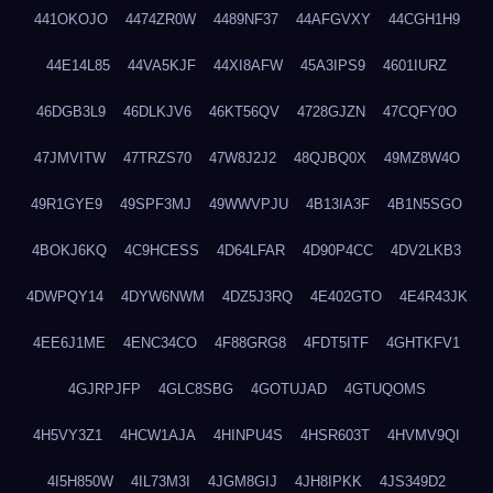
441OKOJO
4474ZR0W
4489NF37
44AFGVXY
44CGH1H9
44E14L85
44VA5KJF
44XI8AFW
45A3IPS9
4601IURZ
46DGB3L9
46DLKJV6
46KT56QV
4728GJZN
47CQFY0O
47JMVITW
47TRZS70
47W8J2J2
48QJBQ0X
49MZ8W4O
49R1GYE9
49SPF3MJ
49WWVPJU
4B13IA3F
4B1N5SGO
4BOKJ6KQ
4C9HCESS
4D64LFAR
4D90P4CC
4DV2LKB3
4DWPQY14
4DYW6NWM
4DZ5J3RQ
4E402GTO
4E4R43JK
4EE6J1ME
4ENC34CO
4F88GRG8
4FDT5ITF
4GHTKFV1
4GJRPJFP
4GLC8SBG
4GOTUJAD
4GTUQOMS
4H5VY3Z1
4HCW1AJA
4HINPU4S
4HSR603T
4HVMV9QI
4I5H850W
4IL73M3I
4JGM8GIJ
4JH8IPKK
4JS349D2