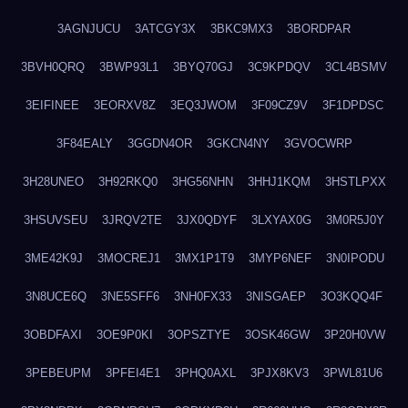
3AGNJUCU
3ATCGY3X
3BKC9MX3
3BORDPAR
3BVH0QRQ
3BWP93L1
3BYQ70GJ
3C9KPDQV
3CL4BSMV
3EIFINEE
3EORXV8Z
3EQ3JWOM
3F09CZ9V
3F1DPDSC
3F84EALY
3GGDN4OR
3GKCN4NY
3GVOCWRP
3H28UNEO
3H92RKQ0
3HG56NHN
3HHJ1KQM
3HSTLPXX
3HSUVSEU
3JRQV2TE
3JX0QDYF
3LXYAX0G
3M0R5J0Y
3ME42K9J
3MOCREJ1
3MX1P1T9
3MYP6NEF
3N0IPODU
3N8UCE6Q
3NE5SFF6
3NH0FX33
3NISGAEP
3O3KQQ4F
3OBDFAXI
3OE9P0KI
3OPSZTYE
3OSK46GW
3P20H0VW
3PEBEUPM
3PFEI4E1
3PHQ0AXL
3PJX8KV3
3PWL81U6