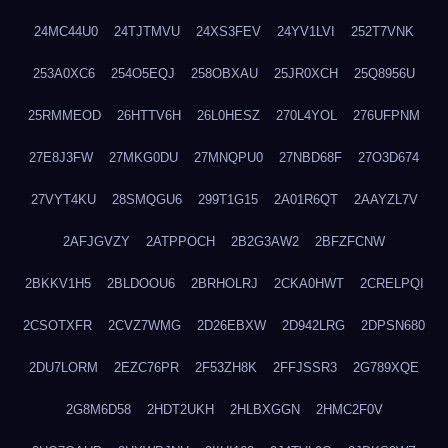
24MC44U0
24TJTMVU
24XS3FEV
24YV1LVI
252T7VNK
253A0XC6
254O5EQJ
258OBXAU
25JR0XCH
25Q8956U
25RMMEOD
26HTTV6H
26L0HESZ
270L4YOL
276UFPNM
27E8J3FW
27MKG0DU
27MNQPU0
27NBD68F
27O3D674
27VYT4KU
28SMQGU6
299T1G15
2A01R6QT
2AAYZL7V
2AFJGVZY
2ATPPOCH
2B2G3AW2
2BFZFCNW
2BKKV1H5
2BLDOOU6
2BRHOLRJ
2CKA0HWT
2CRELPQI
2CSOTXFR
2CVZ7WMG
2D26EBXW
2D942LRG
2DPSN680
2DU7LORM
2EZC76PR
2F53ZH8K
2FFJSSR3
2G789XQE
2G8M6D58
2HDT2UKH
2HLBXGGN
2HMC2F0V