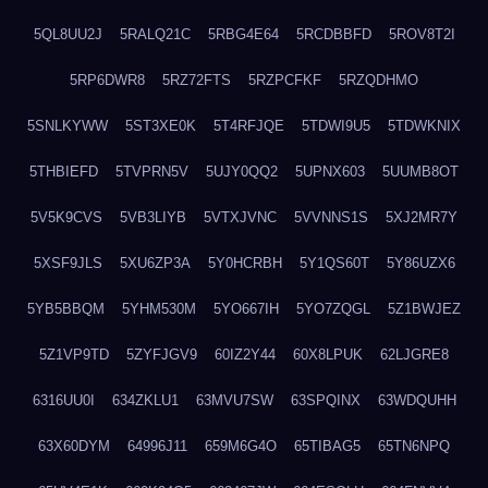
5QL8UU2J
5RALQ21C
5RBG4E64
5RCDBBFD
5ROV8T2I
5RP6DWR8
5RZ72FTS
5RZPCFKF
5RZQDHMO
5SNLKYWW
5ST3XE0K
5T4RFJQE
5TDWI9U5
5TDWKNIX
5THBIEFD
5TVPRN5V
5UJY0QQ2
5UPNX603
5UUMB8OT
5V5K9CVS
5VB3LIYB
5VTXJVNC
5VVNNS1S
5XJ2MR7Y
5XSF9JLS
5XU6ZP3A
5Y0HCRBH
5Y1QS60T
5Y86UZX6
5YB5BBQM
5YHM530M
5YO667IH
5YO7ZQGL
5Z1BWJEZ
5Z1VP9TD
5ZYFJGV9
60IZ2Y44
60X8LPUK
62LJGRE8
6316UU0I
634ZKLU1
63MVU7SW
63SPQINX
63WDQUHH
63X60DYM
64996J11
659M6G4O
65TIBAG5
65TN6NPQ