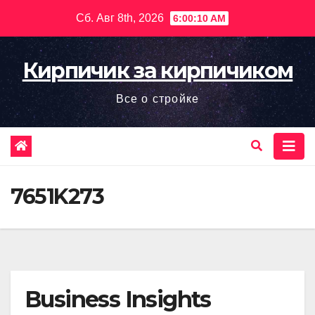
Перейти
Сб. Авг 8th, 2026
6:00:11 AM
к
содержимому
Кирпичик за кирпичиком
Все о стройке
7651K273
Business Insights