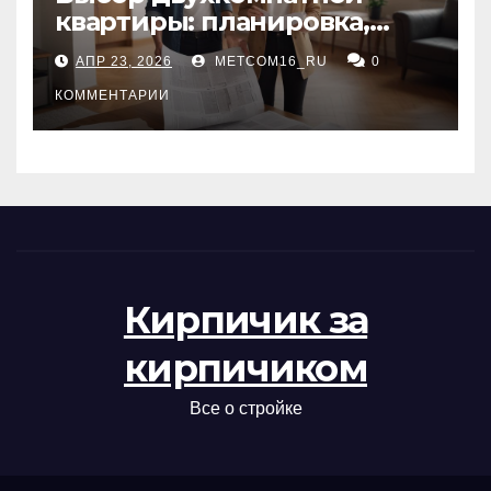
квартиры: планировка,
состояние жилья и
АПР 23, 2026
METCOM16_RU
0
проверка документов
КОММЕНТАРИИ
Кирпичик за
кирпичиком
Все о стройке