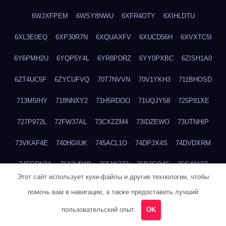
6WJXFPEM
6WSY8NWU
6XFR4OTY
6XIHLDTU
6XL3E0EQ
6XP30R7N
6XQUAXFV
6XUCD56H
6XVXTC5I
6Y6PMH2U
6YQP5Y4L
6YR8PDRZ
6YY0PXBC
6ZISH1A0
6ZT4UC5F
6ZYCUFVQ
70T7NVVN
70V1YKH3
711BHOSD
713M5IHY
718NNXY2
71H5RDOO
71UQJY58
725P81XE
727P972L
72FW37AL
73CXZZM4
73IDZEWO
73UTNHIP
73VKAF4E
740HGIUK
745ACL1O
74DPJX4S
74DVDXRM
74FGRN3A
7612HD1B
7651K273
76BJGQ4F
76G4013Z
Этот сайт использует куки-файлы и другие технологии, чтобы
76HU4CRK
76LLJI2Y
7777M27H
77BED9B2
77BGMMG4
помочь вам в навигации, а также предоставить лучший
77S55623
77TABW20
780FZHSV
78Q29S80
78XWEZ88
пользовательский опыт.
OK