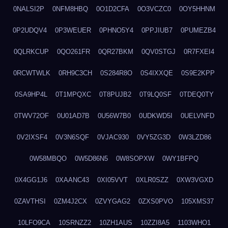
0NALSI2P
0NFM8HBQ
0O1D2CFA
0O3VCZC0
0OY5HHNM
0P2UDQV4
0P3WEUER
0PHNO5Y4
0PPJIUB7
0PUMEZB4
0QLRKCUP
0QO261FR
0QR27BKM
0QV0STGJ
0R7FXEI4
0RCWTWLK
0RH9C3CH
0S284R8O
0S4IXXQE
0S9E2KPP
0SA9HP4L
0T1MPQXC
0T8PUJB2
0T9LQ0SF
0TDEQ0TY
0TWV72OF
0U01AD7B
0U56W7B0
0UDKWD5I
0UELVNFD
0V2IXSF4
0V3N6SQF
0VJAC930
0VY5ZG3D
0W3LZD86
0W58MBQO
0W5D86N5
0W8SOPXW
0WY1BFPQ
0X4GG1J6
0XAANC43
0XI05VVT
0XLR0SZZ
0XW3VGXD
0ZAVTHSI
0ZM4J2CX
0ZVYGAG2
0ZXS0PVO
105XMS37
10LFO9CA
10SRNZZ2
10ZH1AUS
10ZZI8A5
1103WHO1