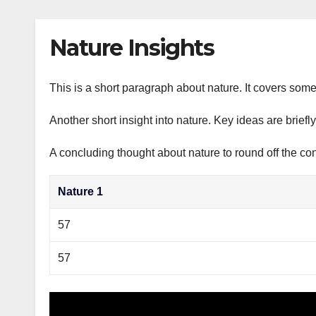
р
p
l
а
Nature Insights
a
в
s
и
s
This is a short paragraph about nature. It covers some
т
n
ь
Another short insight into nature. Key ideas are briefl
i
A concluding thought about nature to round off the con
k
i
Nature 1
57
57