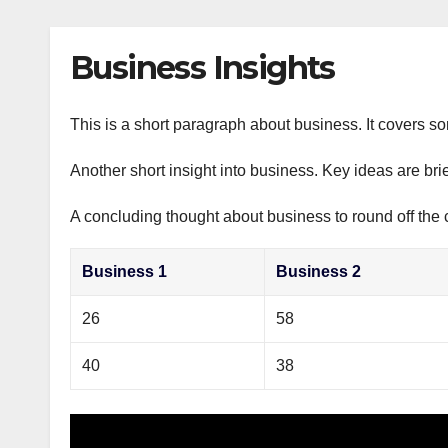
р
p
l
а
Business Insights
a
в
s
и
s
This is a short paragraph about business. It covers s
т
n
ь
Another short insight into business. Key ideas are bri
i
A concluding thought about business to round off the 
k
i
Business 1
Business 2
26
58
40
38