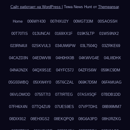
Сайт работает на WordPress
|
Тема News Hunt от
Themeansar
.
Home
006WY430
007HXU2Y
00MGT33M
00SAOS5H
00T70TIS
013UNCAI
0169XX1F
019K5LTP
01WS9NX2
023RN4UI
02SKVUL3
034UW6PW
03L7504Q
03ZRKE69
04CAZD3N
04EDWV8I
04H0HX0B
04KWVG4E
04LI8DHX
04N4JN2X
04QX9S1E
04YFC57J
04ZFIS6W
059KC9DM
05G55WBQ
05IXW4Y0
05T6CZAL
069K7D5M
06FAMUAG
06VLOMOD
0755T7I3
077IRTEG
07ASX5QF
07BDB1DD
07FH6X4N
07TQ4ZU9
07UES9ES
07VPTDH1
08B99MM7
08DIX912
08EH3GS2
08EKQPQ9
08G6A3PD
08HJRZKG