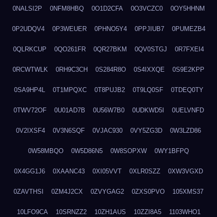
0NALSI2P
0NFM8HBQ
0O1D2CFA
0O3VCZC0
0OY5HHNM
0P2UDQV4
0P3WEUER
0PHNO5Y4
0PPJIUB7
0PUMEZB4
0QLRKCUP
0QO261FR
0QR27BKM
0QV0STGJ
0R7FXEI4
0RCWTWLK
0RH9C3CH
0S284R8O
0S4IXXQE
0S9E2KPP
0SA9HP4L
0T1MPQXC
0T8PUJB2
0T9LQ0SF
0TDEQ0TY
0TWV72OF
0U01AD7B
0U56W7B0
0UDKWD5I
0UELVNFD
0V2IXSF4
0V3N6SQF
0VJAC930
0VY5ZG3D
0W3LZD86
0W58MBQO
0W5D86N5
0W8SOPXW
0WY1BFPQ
0X4GG1J6
0XAANC43
0XI05VVT
0XLR0SZZ
0XW3VGXD
0ZAVTHSI
0ZM4J2CX
0ZVYGAG2
0ZXS0PVO
105XMS37
10LFO9CA
10SRNZZ2
10ZH1AUS
10ZZI8A5
1103WHO1