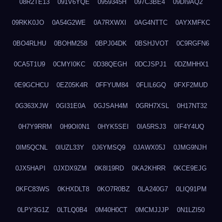
08R2TE13
091V6YQE
0959345H
097C3BE4
09DI9AQ2
09RKK0JO
0A54G2WE
0A7RXWXI
0AG4NTTC
0AYXMFKC
0BO4RLHU
0BOHM258
0BPJ04DK
0BSHJVOT
0C9RGFN6
0CA5T1U9
0CMYI0KC
0D38QEGH
0DCJSPJ1
0DZMHHX1
0E9GCHCU
0EZ05K4R
0FFYUM84
0FLIL6GQ
0FXF2MUD
0G363XJW
0GI31E0A
0GJSAH4M
0GRH7XSL
0H17NT32
0H7Y9RRM
0H9OI0N1
0HYK5SEI
0IA5RSJ3
0IF4Y4UQ
0IM5QCNL
0IUZL33Y
0J6YMSQ9
0JAWX05J
0JMG9NJH
0JX5HAPI
0JXDX9ZM
0K8I19RD
0KA2KHRR
0KCE9EJG
0KFC83WS
0KHXDLT8
0KO7R0BZ
0LA240G7
0LIQ91PM
0LPY3G1Z
0LTLQ0B4
0M40H0CT
0MCMJJJP
0N1LZI50