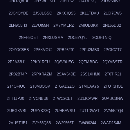
2HO7QAUP
2HYWPJNU
2IIHI162
2J4TVL9Q
2JDKS9WZ
2JG4QYDE
2JSJLGSQ
2KKCIQS5
2KL1TDVU
2LCI7CW6
2LN9C5H3
2LVOI55N
2M7YMERZ
2MIQDBKK
2N165DB2
2NFH8OET
2NXDJSMA
2OC6YQYJ
2ODHTNIQ
2OYOC8EB
2P5KVO7J
2PB26F91
2PFU2MB3
2PGICZT7
2PJA33U1
2PK01RCU
2Q6V9UEG
2QFIABDG
2QYABSTR
2R02B74P
2RPXRAZM
2SAV54DE
2SS1XHM0
2T0TIR21
2T4QFIOC
2T8M8OOV
2TGAD2ZO
2TMUAAY5
2TOT3HO1
2TT1JPJ0
2TVCNBU8
2TWC2CET
2U1JCAWR
2UABCBNW
2UBGKVBI
2UFYK23Q
2UHBAVSU
2UT1DWVT
2VA5KTQ4
2VUSTJE1
2VY55Q8B
2W29565T
2W496244
2WADJS4M