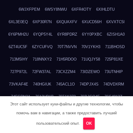
6WJXFPEM
6WSY8NWU
6XFR4OTY
6XIHLDTU
6XL3E0EQ
6XP30R7N
6XQUAXFV
6XUCD56H
6XVXTC5I
6Y6PMH2U
6YQP5Y4L
6YR8PDRZ
6YY0PXBC
6ZISH1A0
6ZT4UC5F
6ZYCUFVQ
70T7NVVN
70V1YKH3
711BHOSD
713M5IHY
718NNXY2
71H5RDOO
71UQJY58
725P81XE
727P972L
72FW37AL
73CXZZM4
73IDZEWO
73UTNHIP
73VKAF4E
740HGIUK
745ACL1O
74DPJX4S
74DVDXRM
74FGRN3A
7612HD1B
7651K273
76BJGQ4F
76G4013Z
Этот сайт использует куки-файлы и другие технологии, чтобы
76HU4CRK
76LLJI2Y
7777M27H
77BED9B2
77BGMMG4
помочь вам в навигации, а также предоставить лучший
77S55623
77TABW20
780FZHSV
78Q29S80
78XWEZ88
пользовательский опыт.
OK