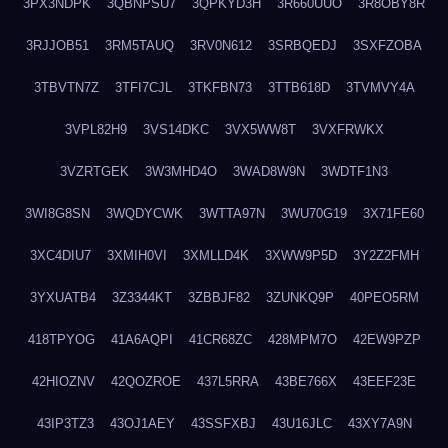
3PX3NDPK
3QBNPSU7
3QPKYD3H
3R660UUO
3R8OBY8R
3RJJOB51
3RM5TAUQ
3RV0N612
3SRBQEDJ
3SXFZOBA
3TBVTN7Z
3TFI7CJL
3TKFBN73
3TTB618D
3TVMVY4A
3VPL82H9
3VS14DKC
3VX5WW8T
3VXFRWKX
3VZRTGEK
3W3MHD4O
3WAD8W9N
3WDTF1N3
3WI8G8SN
3WQDYCWK
3WTTA97N
3WU70G19
3X71FE60
3XC4DIU7
3XMIH0VI
3XMLLD4K
3XWW9P5D
3Y2Z2FMH
3YXUATB4
3Z3344KT
3ZBBJF82
3ZUNKQ9P
40PEO5RM
418TPYOG
41A6AQPI
41CR68ZC
428MPM7O
42EW9PZP
42HIOZNV
42QOZROE
437L5RRA
43BE766X
43EEF23E
43IP3TZ3
43OJ1AEY
43SSFXBJ
43U16JLC
43XY7A9N