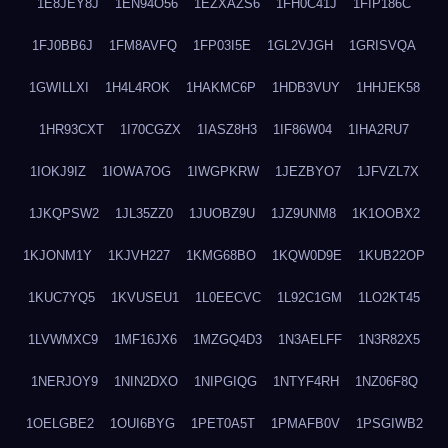
1E8JEY8J
1EN94O56
1EZXAZS6
1FH0C41J
1FIP186C
1FJ0BB6J
1FM8AVFQ
1FP03I5E
1GL2VJGH
1GRISVQA
1GWILLXI
1H4L4ROK
1HAKMC6P
1HDB3VUY
1HHJEK58
1HR93CXT
1I70CGZX
1IASZ8H3
1IF86W04
1IHA2RU7
1IOKJ9IZ
1IOWA7OG
1IWGPKRW
1JEZBYO7
1JFVZL7X
1JKQPSW2
1JL35ZZ0
1JUOBZ9U
1JZ9UNM8
1K1OOBX2
1KJONM1Y
1KJVH227
1KMG68BO
1KQW0D9E
1KUB22OP
1KUC7YQ5
1KVUSEU1
1L0EECVC
1L92C1GM
1LO2KT45
1LVWMXC9
1MF16JX6
1MZGQ4D3
1N3AELFF
1N3R82X5
1NERJOY9
1NIN2DXO
1NIPGIQG
1NTYF4RH
1NZ06F8Q
1OELGBE2
1OUI6BYG
1PET0A5T
1PMAFB0V
1PSGIWB2