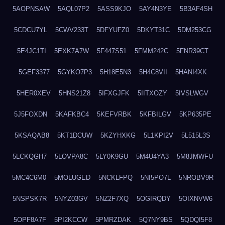
5AOPNSAW
5AQL07P2
5ASS9KJO
5AY4N3YE
5B3AF4SH
5CDCU7YL
5CWV233T
5DFYUFZ0
5DKYT31C
5DM253CG
5E4JC1TI
5EXK7A7W
5F447S51
5FMM242C
5FNR39CT
5GEF3377
5GYKO7P3
5H18E5N3
5H4C8VII
5HANI4XK
5HER0XEV
5HNS21Z8
5IFXGJFK
5IITXOZY
5IVSLWGV
5J5FOXDN
5KAFKBC4
5KEFVRBK
5KFBILGV
5KP635PE
5KSAQAB8
5KT1DCUW
5KZYHXKG
5L1KPI2V
5L515L3S
5LCKQGH7
5LOVPA8C
5LY0K9GU
5M4U4YA3
5M8JMWFU
5MC4C6M0
5MOLUGED
5NCKLFPQ
5NI5PO7L
5NROBV9R
5NSPSK7R
5NYZ03GV
5NZ2F7XQ
5OGIRQDY
5OIXNVW6
5OPF8A7F
5PI2KCCW
5PMRZDAK
5Q7NY9BS
5QDQI5F8