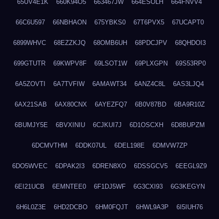
65UV4E1K
660K94O5
663467JW
664ESOLH
664FNVV4
66C6U597
66NBHAON
675YBKS0
67T6PVX5
67UCAPT0
6899WHVC
68EZZKJQ
68OMB6UH
68PDCJPV
68QHDOI3
699GTUTR
69KWPV8F
69LSOT1W
69PLXGPN
69S53RP0
6A5ZOVTI
6A7TVFIW
6AMAWT34
6ANZ4C8L
6AS3LJQ4
6AX21SAB
6AX80CNX
6AYEZFQ7
6B0V87BD
6BA9R10Z
6BUMJY5E
6BVXINIU
6CJKUI7J
6D1OSCXH
6D8BUPZM
6DCMVTHM
6DDK07UL
6DEL198E
6DMVW7ZP
6DO5WVEC
6DPAK2I3
6DREN8XO
6DSSGCV5
6EEGL9Z9
6EI21UCB
6EMNTEE0
6F1DJ5WF
6G3CXI93
6G3KEGYN
6H6L0Z3E
6HD2DCBO
6HM0FQJT
6HWL9A3P
6I5IUH76