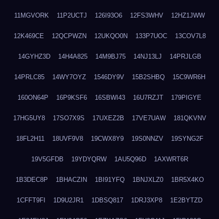
11MGVORK
11P2UCTJ
126I93O6
12FS3WHV
12HZ1JWW
12K469CE
12QCPWZN
12UKQO0N
133P7UOC
13COV7L8
14GYHZ3D
14H4A825
14M9BJ75
14NJ13LJ
14PRJLGB
14PRLC85
14WY7OYZ
1546DY9V
15B2SHBQ
15C9WR6H
160ON64P
16P9KSF6
16SBWI43
16U7RZJT
179PIGYE
17HG5UY8
17SO7X9S
17UXEZ2B
17VE7UAW
181QKVNV
18FL2H11
18UVF9V8
19CWX8Y9
19S0NNZV
19SYNG2F
19V5GFDB
19YDYQRW
1AU5Q96D
1AXWRT6R
1B3DEC8P
1BHACZIN
1BI91YFQ
1BNJXLZ0
1BR5X4KO
1CFFT9FI
1D9U2JR1
1DBSQ817
1DRJ3XP8
1E2BYTZD