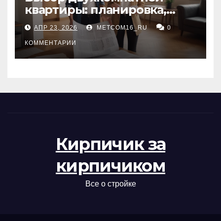
квартиры: планировка,
состояние жилья и
АПР 23, 2026
METCOM16_RU
0
проверка документов
КОММЕНТАРИИ
Кирпичик за
кирпичиком
Все о стройке