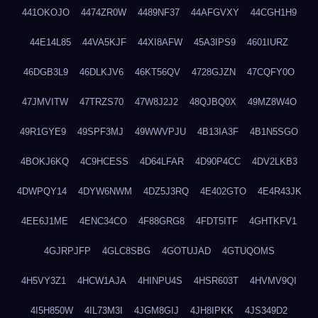
441OKOJO
4474ZR0W
4489NF37
44AFGVXY
44CGH1H9
44E14L85
44VA5KJF
44XI8AFW
45A3IPS9
4601IURZ
46DGB3L9
46DLKJV6
46KT56QV
4728GJZN
47CQFY0O
47JMVITW
47TRZS70
47W8J2J2
48QJBQ0X
49MZ8W4O
49R1GYE9
49SPF3MJ
49WWVPJU
4B13IA3F
4B1N5SGO
4BOKJ6KQ
4C9HCESS
4D64LFAR
4D90P4CC
4DV2LKB3
4DWPQY14
4DYW6NWM
4DZ5J3RQ
4E402GTO
4E4R43JK
4EE6J1ME
4ENC34CO
4F88GRG8
4FDT5ITF
4GHTKFV1
4GJRPJFP
4GLC8SBG
4GOTUJAD
4GTUQOMS
4H5VY3Z1
4HCW1AJA
4HINPU4S
4HSR603T
4HVMV9QI
4I5H850W
4IL73M3I
4JGM8GIJ
4JH8IPKK
4JS349D2