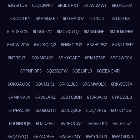
6JGSI1UR
6JQL3WKJ
6K3EBPX1
6K3WDMWT
6KDND60Z
6KOOILKY
6KPMGXPJ
6LGMA8OZ
6LI78JDL
6LL59T6X
6LSD5KCS
6LSGIF7V
6MC7XUTQ
6MNBISNE
6MRU4GHW
6MRWI2FW
6MUKQ2Q2
6N6MCPD2
6N8H9PB2
6NS1JPER
6NTR3U7I
6OXMG49D
6PHYGAFF
6PM1Z7A5
6PO2WC0X
6PPNPOF5
6Q23B2FW
6QE19FL3
6QEEKCMR
6QKOAUOS
6QVIJ1K1
6R431JL5
6RGMWOLX
6RKWC57X
6RMKNV3X
6RV8LARZ
6SBTC8OR
6T3R3AJM
6TKE2JE3
6TPRWJZM
6U06OJTH
6UJEQ0CF
6UQ42P16
6UTK14DG
6UU9ROQK
6UZUZF6L
6V4POCW2
6V6FZLKN
6VJVHI57
6VQ1DZQ1
6VZACB5E
6W0V02MY
6W1CRLU0
6WAOIUX0