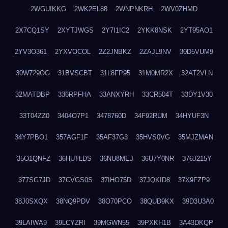
2WGUIKKG
2WK2EL88
2WNPNKRH
2WV0ZHMD
2X7CQ1SY
2XYTJWGS
2Y7I1IC2
2YKK8NSK
2YT95AO1
2YV3O361
2YXVOCOL
2Z2JNBKZ
2ZAJL9NV
30D5VUM9
30W729OG
31BVSCBT
31L8FP95
31M0MR2X
32AT2VLN
32MATDBP
336RPFHA
33ANXYRH
33CR504T
33DY1V30
33T04ZZ0
3404O7P1
3478760D
34F92RUM
34HYUF3N
34Y7PBO1
357AGF1F
35AF37G3
35HVS0VG
35MJZMAN
35O1QNFZ
36HUTLDS
36NU8MEJ
36U7Y0NR
376J215Y
377SG7JD
37CVGS0S
37IHO75D
37JQKID8
37X9FZP9
38J0SXQX
38NQ9PDV
38O70PCO
38QUD9KX
39D3U3A0
39LAIWA9
39LCYZRI
39MGWN55
39PXKH1B
3A43DKQP