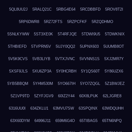
5QL8UU2J
5RALQ21C
5RBG4E64
5RCDBBFD
5ROV8T2I
5RP6DWR8
5RZ72FTS
5RZPCFKF
5RZQDHMO
5SNLKYWW
5ST3XE0K
5T4RFJQE
5TDWI9U5
5TDWKNIX
5THBIEFD
5TVPRN5V
5UJY0QQ2
5UPNX603
5UUMB8OT
5V5K9CVS
5VB3LIYB
5VTXJVNC
5VVNNS1S
5XJ2MR7Y
5XSF9JLS
5XU6ZP3A
5Y0HCRBH
5Y1QS60T
5Y86UZX6
5YB5BBQM
5YHM530M
5YO667IH
5YO7ZQGL
5Z1BWJEZ
5Z1VP9TD
5ZYFJGV9
60IZ2Y44
60X8LPUK
62LJGRE8
6316UU0I
634ZKLU1
63MVU7SW
63SPQINX
63WDQUHH
63X60DYM
64996J11
659M6G4O
65TIBAG5
65TN6NPQ