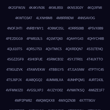
4K2GFW1N
4K4KVN36
4KML855I
4KNS3G0Y
4KQJIFMI
4KWTO3AT
4LXNH9M8
4M8RR8DW
4NNSAVOG
4NOFJHTI
4NRBYMY1
4O9WC0SL
4ORR508B
4P5VX889
4PE2DGG9
4PW810LS
4Q1M7Q60
4QAHYG43
4QHYCH8B
4QL610TS
4QRSJ753
4QVTMIC5
4QXRDQN7
4S31TENQ
4SGZZGF9
4SHI3FUE
4SRMCB32
4SYJTR01
4T4UXTTO
4T8GUZVK
4TAWVEKW
4TBBI1Y5
4TJ1ASNW
4TPTYC45
4TSJ6PJX
4U48QGQ2
4UMM8LXA
4UNHPQM1
4URT243L
4VFMWJZ0
4VGSLXPJ
4VJZYO02
4VNW7KSQ
4W6ZE1F7
4WP2PW82
4WQWQXX8
4WXQZN38
4X7TT8GV