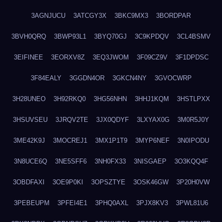
3AGNJUCU
3ATCGY3X
3BKC9MX3
3BORDPAR
3BVH0QRQ
3BWP93L1
3BYQ70GJ
3C9KPDQV
3CL4BSMV
3EIFINEE
3EORXV8Z
3EQ3JWOM
3F09CZ9V
3F1DPDSC
3F84EALY
3GGDN4OR
3GKCN4NY
3GVOCWRP
3H28UNEO
3H92RKQ0
3HG56NHN
3HHJ1KQM
3HSTLPXX
3HSUVSEU
3JRQV2TE
3JX0QDYF
3LXYAX0G
3M0R5J0Y
3ME42K9J
3MOCREJ1
3MX1P1T9
3MYP6NEF
3N0IPODU
3N8UCE6Q
3NE5SFF6
3NH0FX33
3NISGAEP
3O3KQQ4F
3OBDFAXI
3OE9P0KI
3OPSZTYE
3OSK46GW
3P20H0VW
3PEBEUPM
3PFEI4E1
3PHQ0AXL
3PJX8KV3
3PWL81U6