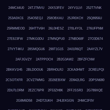
24MC44U0
24TJTMVU
24XS3FEV
24YV1LVI
252T7VNK
253A0XC6
254O5EQJ
258OBXAU
25JR0XCH
25Q8956U
25RMMEOD
26HTTV6H
26L0HESZ
270L4YOL
276UFPNM
27E8J3FW
27MKG0DU
27MNQPU0
27NBD68F
27O3D674
27VYT4KU
28SMQGU6
299T1G15
2A01R6QT
2AAYZL7V
2AFJGVZY
2ATPPOCH
2B2G3AW2
2BFZFCNW
2BKKV1H5
2BLDOOU6
2BRHOLRJ
2CKA0HWT
2CRELPQI
2CSOTXFR
2CVZ7WMG
2D26EBXW
2D942LRG
2DPSN680
2DU7LORM
2EZC76PR
2F53ZH8K
2FFJSSR3
2G789XQE
2G8M6D58
2HDT2UKH
2HLBXGGN
2HMC2F0V