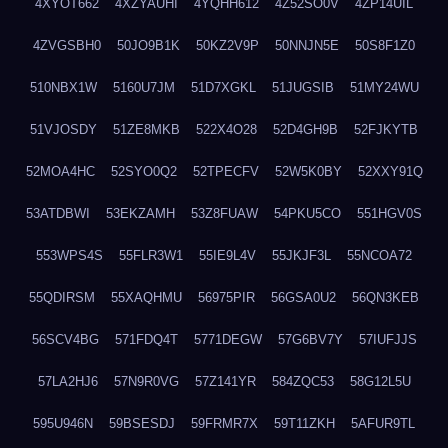
4XYOT662
4XZYAUHI
4YQHH612
4Z52SO0V
4ZP14UIL
4ZVGSBH0
50JO9B1K
50KZ2V9P
50NNJN5E
50S8F1Z0
510NBX1W
5160U7JM
51D7XGKL
51JUGSIB
51MY24WU
51VJOSDY
51ZE8MKB
522X4O28
52D4GH9B
52FJKYTB
52MOA4HC
52SYO0Q2
52TPECFV
52W5K0BY
52XXY91Q
53ATDBWI
53EKZAMH
53Z8FUAW
54PKU5CO
551HGV0S
553WPS4S
55FLR3W1
55IE9L4V
55JKJF3L
55NCOA72
55QDIRSM
55XAQHMU
56975PIR
56GSA0U2
56QN3KEB
56SCV4BG
571FDQ4T
5771DEGW
57G6BV7Y
57IUFJJS
57LA2HJ6
57N9R0VG
57Z141YR
584ZQC53
58G12L5U
595U946N
59BSESDJ
59FRMR7X
59T11ZKH
5AFUR9TL