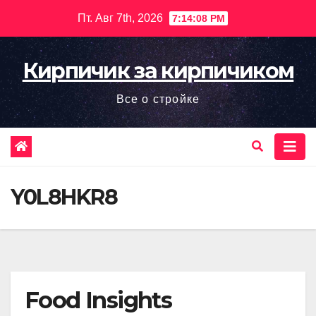
Перейти
Пт. Авг 7th, 2026
7:14:09 PM
к
содержимому
Кирпичик за кирпичиком
Все о стройке
Y0L8HKR8
Food Insights