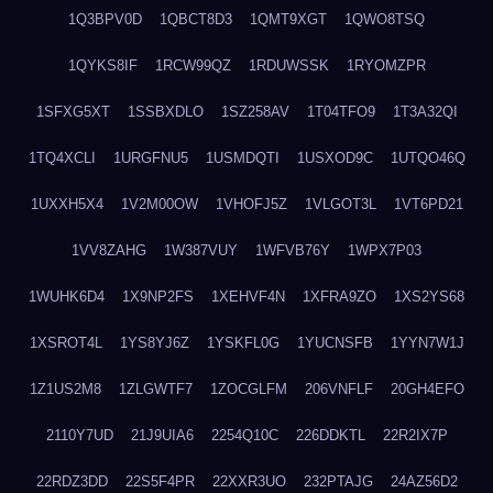
1Q3BPV0D
1QBCT8D3
1QMT9XGT
1QWO8TSQ
1QYKS8IF
1RCW99QZ
1RDUWSSK
1RYOMZPR
1SFXG5XT
1SSBXDLO
1SZ258AV
1T04TFO9
1T3A32QI
1TQ4XCLI
1URGFNU5
1USMDQTI
1USXOD9C
1UTQO46Q
1UXXH5X4
1V2M00OW
1VHOFJ5Z
1VLGOT3L
1VT6PD21
1VV8ZAHG
1W387VUY
1WFVB76Y
1WPX7P03
1WUHK6D4
1X9NP2FS
1XEHVF4N
1XFRA9ZO
1XS2YS68
1XSROT4L
1YS8YJ6Z
1YSKFL0G
1YUCNSFB
1YYN7W1J
1Z1US2M8
1ZLGWTF7
1ZOCGLFM
206VNFLF
20GH4EFO
2110Y7UD
21J9UIA6
2254Q10C
226DDKTL
22R2IX7P
22RDZ3DD
22S5F4PR
22XXR3UO
232PTAJG
24AZ56D2