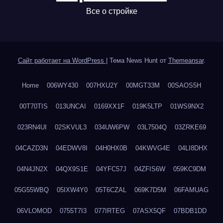
Все о стройке
Сайт работает на WordPress
|
Тема News Hunt от
Themeansar
.
Home
006WY430
007HXU2Y
00MGT33M
00SAOS5H
00T70TIS
013UNCAI
0169XX1F
019K5LTP
01WS9NX2
023RN4UI
02SKVUL3
034UW6PW
03L7504Q
03ZRKE69
04CAZD3N
04EDWV8I
04H0HX0B
04KWVG4E
04LI8DHX
04N4JN2X
04QX9S1E
04YFC57J
04ZFIS6W
059KC9DM
05G55WBQ
05IXW4Y0
05T6CZAL
069K7D5M
06FAMUAG
06VLOMOD
0755T7I3
077IRTEG
07ASX5QF
07BDB1DD