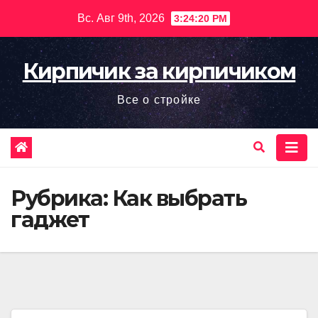
Перейти
Вс. Авг 9th, 2026
3:24:22 PM
к
содержимому
Кирпичик за кирпичиком
Все о стройке
Рубрика:
Как выбрать
гаджет