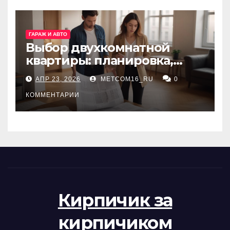
ГАРАЖ И АВТО
Выбор двухкомнатной
квартиры: планировка,
состояние жилья и
АПР 23, 2026
METCOM16_RU
0
проверка документов
КОММЕНТАРИИ
Кирпичик за
кирпичиком