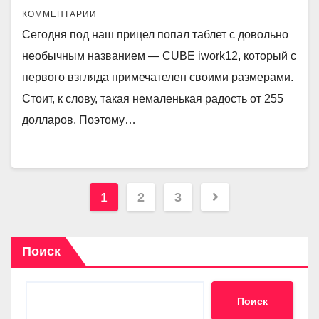
КОММЕНТАРИИ
Сегодня под наш прицел попал таблет с довольно
необычным названием — CUBE iwork12, который с
первого взгляда примечателен своими размерами.
Стоит, к слову, такая немаленькая радость от 255
долларов. Поэтому…
Пагинация
1
2
3
записей
Поиск
Поиск