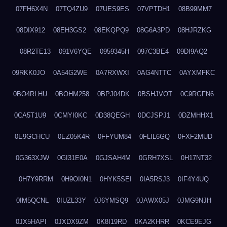
07FH6X4N
07TQ4ZU9
07UES9ES
07VPTDH1
08B99MM7
08DIX912
08EH3GS2
08EKQPQ9
08G6A3PD
08HJRZKG
08R2TE13
091V6YQE
0959345H
097C3BE4
09DI9AQ2
09RKK0JO
0A54G2WE
0A7RXWXI
0AG4NTTC
0AYXMFKC
0BO4RLHU
0BOHM258
0BPJ04DK
0BSHJVOT
0C9RGFN6
0CA5T1U9
0CMYI0KC
0D38QEGH
0DCJSPJ1
0DZMHHX1
0E9GCHCU
0EZ05K4R
0FFYUM84
0FLIL6GQ
0FXF2MUD
0G363XJW
0GI31E0A
0GJSAH4M
0GRH7XSL
0H17NT32
0H7Y9RRM
0H9OI0N1
0HYK5SEI
0IA5RSJ3
0IF4Y4UQ
0IM5QCNL
0IUZL33Y
0J6YMSQ9
0JAWX05J
0JMG9NJH
0JX5HAPI
0JXDX9ZM
0K8I19RD
0KA2KHRR
0KCE9EJG