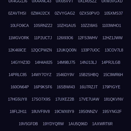
0X4GG1J6
0XAANC43
0XI05VVT
0XLR0SZZ
0XW3VGXD
0ZAVTHSI
0ZM4J2CX
0ZVYGAG2
0ZXS0PVO
105XMS37
10LFO9CA
10SRNZZ2
10ZH1AUS
10ZZI8A5
1103WHO1
11MGVORK
11P2UCTJ
126I93O6
12FS3WHV
12HZ1JWW
12K469CE
12QCPWZN
12UKQO0N
133P7UOC
13COV7L8
14GYHZ3D
14H4A825
14M9BJ75
14NJ13LJ
14PRJLGB
14PRLC85
14WY7OYZ
1546DY9V
15B2SHBQ
15C9WR6H
160ON64P
16P9KSF6
16SBWI43
16U7RZJT
179PIGYE
17HG5UY8
17SO7X9S
17UXEZ2B
17VE7UAW
181QKVNV
18FL2H11
18UVF9V8
19CWX8Y9
19S0NNZV
19SYNG2F
19V5GFDB
19YDYQRW
1AU5Q96D
1AXWRT6R