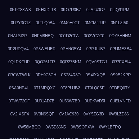
0KFC83WS
0KHXDLT8
0KO7R0BZ
0LA240G7
0LIQ91PM
0LPY3G1Z
0LTLQ0B4
0M40H0CT
0MCMJJJP
0N1LZI50
0NALSI2P
0NFM8HBQ
0O1D2CFA
0O3VCZC0
0OY5HHNM
0P2UDQV4
0P3WEUER
0PHNO5Y4
0PPJIUB7
0PUMEZB4
0QLRKCUP
0QO261FR
0QR27BKM
0QV0STGJ
0R7FXEI4
0RCWTWLK
0RH9C3CH
0S284R8O
0S4IXXQE
0S9E2KPP
0SA9HP4L
0T1MPQXC
0T8PUJB2
0T9LQ0SF
0TDEQ0TY
0TWV72OF
0U01AD7B
0U56W7B0
0UDKWD5I
0UELVNFD
0V2IXSF4
0V3N6SQF
0VJAC930
0VY5ZG3D
0W3LZD86
0W58MBQO
0W5D86N5
0W8SOPXW
0WY1BFPQ