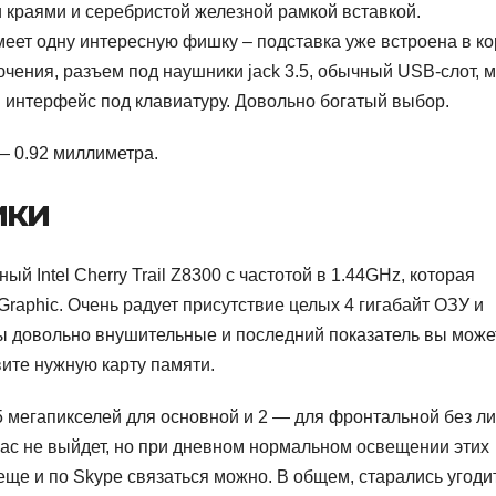
 краями и серебристой железной рамкой вставкой.
меет одну интересную фишку – подставка уже встроена в ко
ючения, разъем под наушники jack 3.5, обычный USB-слот, 
и интерфейс под клавиатуру. Довольно богатый выбор.
— 0.92 миллиметра.
ики
й Intel Cherry Trail Z8300 c частотой в 1.44GHz, которая
 Graphic. Очень радует присутствие целых 4 гигабайт ОЗУ и
ы довольно внушительные и последний показатель вы може
вите нужную карту памяти.
: 5 мегапикселей для основной и 2 — для фронтальной без л
ас не выйдет, но при дневном нормальном освещении этих
еще и по Skype связаться можно. В общем, старались угоди