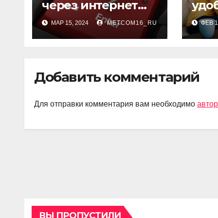
через интернет
удо
магазины:
быс
МАР 15, 2024
METCOM16_RU
ФЕВ 1
преимущества,
пол
недостатки и
фин
советы для
пом
безопасной
Добавить комментарий
покупки
Для отправки комментария вам необходимо
автор
ВЫ ПРОПУСТИЛИ