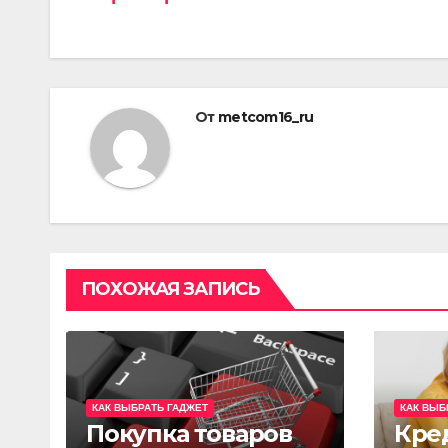
по
записям
От
metcom16_ru
ПОХОЖАЯ ЗАПИСЬ
КАК ВЫБРАТЬ ГАДЖЕТ
КАК ВЫБ
Покупка товаров
Кре