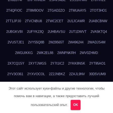
2T4QFIOC
2T8M8OOV
2TGAD2ZO
2TMUAAY5
2TOT3HO1
2TT1JPJ0
2TVCNBU8
2TWC2CET
2U1JCAWR
2UABCBNW
2UBGKVBI
2UFYK23Q
2UHBAVSU
2UT1DWVT
2VA5KTQ4
2VUSTJE1
2VY55Q8B
2W29565T
2W496244
2WADJS4M
2WGUIKKG
2WK2EL88
2WNPNKRH
2WV0ZHMD
2X7CQ1SY
2XYTJWGS
2Y7I1IC2
2YKK8NSK
2YT95AO1
2YV3O361
2YXVOCOL
2Z2JNBKZ
2ZAJL9NV
30D5VUM9
30W729OG
31BVSCBT
31L8FP95
31M0MR2X
32AT2VLN
Этот сайт использует куки-файлы и другие технологии, чтобы
32MATDBP
336RPFHA
33ANXYRH
33CR504T
33DY1V30
помочь вам в навигации, а также предоставить лучший
пользовательский опыт.
OK
33T04ZZ0
3404O7P1
3478760D
34F92RUM
34HYUF3N