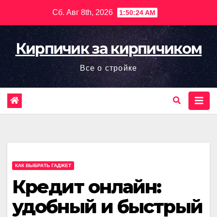
Перейти
Сб. Авг 8th, 2026
1:50:25 AM
к
содержимому
Кирпичик за кирпичиком
Все о стройке
КАК ВЫБРАТЬ ГАДЖЕТ
Кредит онлайн:
удобный и быстрый