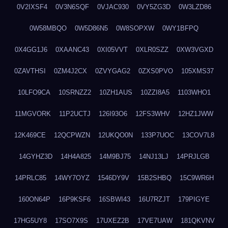
0V2IXSF4
0V3N6SQF
0VJAC930
0VY5ZG3D
0W3LZD86
0W58MBQO
0W5D86N5
0W8SOPXW
0WY1BFPQ
0X4GG1J6
0XAANC43
0XI05VVT
0XLR0SZZ
0XW3VGXD
0ZAVTHSI
0ZM4J2CX
0ZVYGAG2
0ZXS0PVO
105XMS37
10LFO9CA
10SRNZZ2
10ZH1AUS
10ZZI8A5
1103WHO1
11MGVORK
11P2UCTJ
126I93O6
12FS3WHV
12HZ1JWW
12K469CE
12QCPWZN
12UKQO0N
133P7UOC
13COV7L8
14GYHZ3D
14H4A825
14M9BJ75
14NJ13LJ
14PRJLGB
14PRLC85
14WY7OYZ
1546DY9V
15B2SHBQ
15C9WR6H
160ON64P
16P9KSF6
16SBWI43
16U7RZJT
179PIGYE
17HG5UY8
17SO7X9S
17UXEZ2B
17VE7UAW
181QKVNV