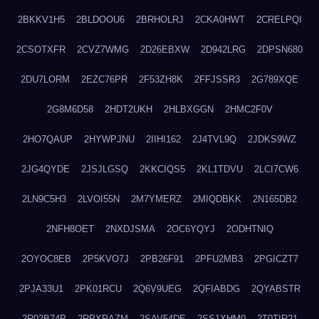
2BKKV1H5
2BLDOOU6
2BRHOLRJ
2CKA0HWT
2CRELPQI
2CSOTXFR
2CVZ7WMG
2D26EBXW
2D942LRG
2DPSN680
2DU7LORM
2EZC76PR
2F53ZH8K
2FFJSSR3
2G789XQE
2G8M6D58
2HDT2UKH
2HLBXGGN
2HMC2F0V
2HO7QAUP
2HYWPJNU
2IIHI162
2J4TVL9Q
2JDKS9WZ
2JG4QYDE
2JSJLGSQ
2KKCIQS5
2KL1TDVU
2LCI7CW6
2LN9C5H3
2LVOI55N
2M7YMERZ
2MIQDBKK
2N165DB2
2NFH8OET
2NXDJSMA
2OC6YQYJ
2ODHTNIQ
2OYOC8EB
2P5KVO7J
2PB26F91
2PFU2MB3
2PGICZT7
2PJA33U1
2PK01RCU
2Q6V9UEG
2QFIABDG
2QYABSTR
2R02B74P
2RPXRAZM
2SAV54DE
2SS1XHM0
2T0TIR21