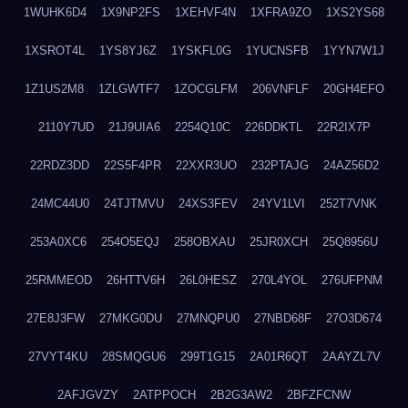
1WUHK6D4
1X9NP2FS
1XEHVF4N
1XFRA9ZO
1XS2YS68
1XSROT4L
1YS8YJ6Z
1YSKFL0G
1YUCNSFB
1YYN7W1J
1Z1US2M8
1ZLGWTF7
1ZOCGLFM
206VNFLF
20GH4EFO
2110Y7UD
21J9UIA6
2254Q10C
226DDKTL
22R2IX7P
22RDZ3DD
22S5F4PR
22XXR3UO
232PTAJG
24AZ56D2
24MC44U0
24TJTMVU
24XS3FEV
24YV1LVI
252T7VNK
253A0XC6
254O5EQJ
258OBXAU
25JR0XCH
25Q8956U
25RMMEOD
26HTTV6H
26L0HESZ
270L4YOL
276UFPNM
27E8J3FW
27MKG0DU
27MNQPU0
27NBD68F
27O3D674
27VYT4KU
28SMQGU6
299T1G15
2A01R6QT
2AAYZL7V
2AFJGVZY
2ATPPOCH
2B2G3AW2
2BFZFCNW