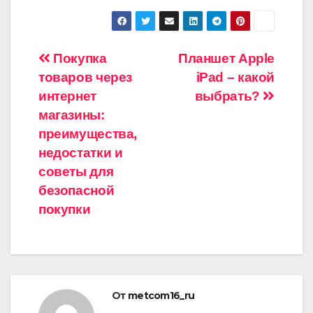
Навигация
Покупка
Планшет Apple
товаров через
iPad – какой
по
интернет
выбрать?
записям
магазины:
преимущества,
недостатки и
советы для
безопасной
покупки
От
metcom16_ru