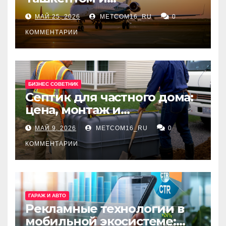
Екатеринбургом
МАЙ 25, 2026
METCOM16_RU
0
КОММЕНТАРИИ
БИЗНЕС СОВЕТНИК
Септик для частного дома:
цена, монтаж и
организация автономной
МАЙ 9, 2026
METCOM16_RU
0
канализации
КОММЕНТАРИИ
ГАРАЖ И АВТО
Рекламные технологии в
мобильной экосистеме: