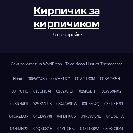
Кирпичик за
кирпичиком
Все о стройке
Сайт работает на WordPress
|
Тема News Hunt от
Themeansar
.
Home
006WY430
007HXU2Y
00MGT33M
00SAOS5H
00T70TIS
013UNCAI
0169XX1F
019K5LTP
01WS9NX2
023RN4UI
02SKVUL3
034UW6PW
03L7504Q
03ZRKE69
04CAZD3N
04EDWV8I
04H0HX0B
04KWVG4E
04LI8DHX
04N4JN2X
04QX9S1E
04YFC57J
04ZFIS6W
059KC9DM