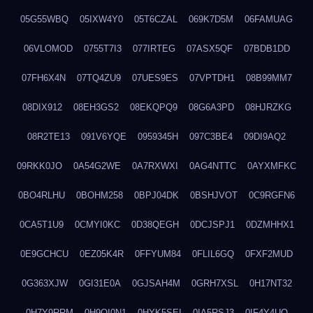
05G55WBQ
05IXW4Y0
05T6CZAL
069K7D5M
06FAMUAG
06VLOMOD
0755T7I3
077IRTEG
07ASX5QF
07BDB1DD
07FH6X4N
07TQ4ZU9
07UES9ES
07VPTDH1
08B99MM7
08DIX912
08EH3GS2
08EKQPQ9
08G6A3PD
08HJRZKG
08R2TE13
091V6YQE
0959345H
097C3BE4
09DI9AQ2
09RKK0JO
0A54G2WE
0A7RXWXI
0AG4NTTC
0AYXMFKC
0BO4RLHU
0BOHM258
0BPJ04DK
0BSHJVOT
0C9RGFN6
0CA5T1U9
0CMYI0KC
0D38QEGH
0DCJSPJ1
0DZMHHX1
0E9GCHCU
0EZ05K4R
0FFYUM84
0FLIL6GQ
0FXF2MUD
0G363XJW
0GI31E0A
0GJSAH4M
0GRH7XSL
0H17NT32
0H7Y9RRM
0H9OI0N1
0HYK5SEI
0IA5RSJ3
0IF4Y4UQ