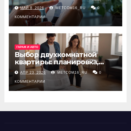
ключевые сервисы и
МАЙ 8, 2026
METCOM16_RU
0
принципы работы
КОММЕНТАРИИ
ГАРАЖ И АВТО
Выбор двухкомнатной
квартиры: планировка,
состояние жилья и
АПР 23, 2026
METCOM16_RU
0
проверка документов
КОММЕНТАРИИ