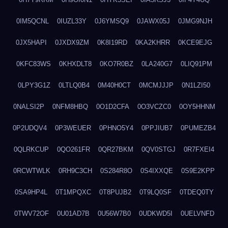
0IM5QCNL
0IUZL33Y
0J6YMSQ9
0JAWX05J
0JMG9NJH
0JX5HAPI
0JXDX9ZM
0K8I19RD
0KA2KHRR
0KCE9EJG
0KFC83WS
0KHXDLT8
0KO7R0BZ
0LA240G7
0LIQ91PM
0LPY3G1Z
0LTLQ0B4
0M40H0CT
0MCMJJJP
0N1LZI50
0NALSI2P
0NFM8HBQ
0O1D2CFA
0O3VCZC0
0OY5HHNM
0P2UDQV4
0P3WEUER
0PHNO5Y4
0PPJIUB7
0PUMEZB4
0QLRKCUP
0QO261FR
0QR27BKM
0QV0STGJ
0R7FXEI4
0RCWTWLK
0RH9C3CH
0S284R8O
0S4IXXQE
0S9E2KPP
0SA9HP4L
0T1MPQXC
0T8PUJB2
0T9LQ0SF
0TDEQ0TY
0TWV72OF
0U01AD7B
0U56W7B0
0UDKWD5I
0UELVNFD