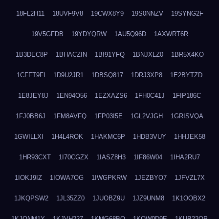
18FL2H11
18UVF9V8
19CWX8Y9
19S0NNZV
19SYNG2F
19V5GFDB
19YDYQRW
1AU5Q96D
1AXWRT6R
1B3DEC8P
1BHACZIN
1BI91YFQ
1BNJXLZ0
1BR5X4KO
1CFFT9FI
1D9U2JR1
1DBSQ817
1DRJ3XP8
1E2BYTZD
1E8JEY8J
1EN94O56
1EZXAZS6
1FH0C41J
1FIP186C
1FJ0BB6J
1FM8AVFQ
1FP03I5E
1GL2VJGH
1GRISVQA
1GWILLXI
1H4L4ROK
1HAKMC6P
1HDB3VUY
1HHJEK58
1HR93CXT
1I70CGZX
1IASZ8H3
1IF86W04
1IHA2RU7
1IOKJ9IZ
1IOWA7OG
1IWGPKRW
1JEZBYO7
1JFVZL7X
1JKQPSW2
1JL35ZZ0
1JUOBZ9U
1JZ9UNM8
1K1OOBX2
1KJONM1Y
1KJVH227
1KMG68BO
1KQW0D9E
1KUB22OP