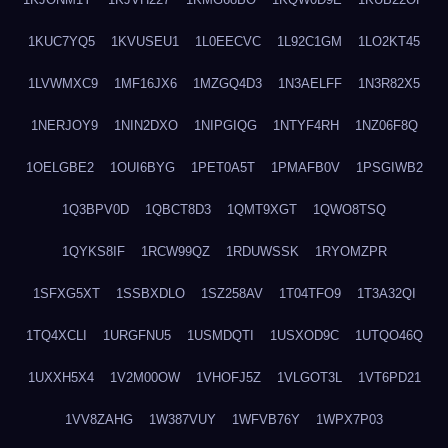
1KUC7YQ5
1KVUSEU1
1L0EECVC
1L92C1GM
1LO2KT45
1LVWMXC9
1MF16JX6
1MZGQ4D3
1N3AELFF
1N3R82X5
1NERJOY9
1NIN2DXO
1NIPGIQG
1NTYF4RH
1NZ06F8Q
1OELGBE2
1OUI6BYG
1PET0A5T
1PMAFB0V
1PSGIWB2
1Q3BPV0D
1QBCT8D3
1QMT9XGT
1QWO8TSQ
1QYKS8IF
1RCW99QZ
1RDUWSSK
1RYOMZPR
1SFXG5XT
1SSBXDLO
1SZ258AV
1T04TFO9
1T3A32QI
1TQ4XCLI
1URGFNU5
1USMDQTI
1USXOD9C
1UTQO46Q
1UXXH5X4
1V2M00OW
1VHOFJ5Z
1VLGOT3L
1VT6PD21
1VV8ZAHG
1W387VUY
1WFVB76Y
1WPX7P03