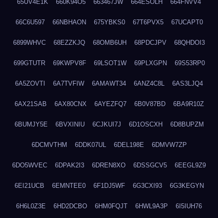
65UV4E1K
660K94O5
663467JW
664ESOLH
664FNVV4
66C6U597
66NBHAON
675YBKS0
67T6PVX5
67UCAPT0
6899WHVC
68EZZKJQ
68OMB6UH
68PDCJPV
68QHDOI3
699GTUTR
69KWPV8F
69LSOT1W
69PLXGPN
69S53RP0
6A5ZOVTI
6A7TVFIW
6AMAWT34
6ANZ4C8L
6AS3LJQ4
6AX21SAB
6AX80CNX
6AYEZFQ7
6B0V87BD
6BA9R10Z
6BUMJY5E
6BVXINIU
6CJKUI7J
6D1OSCXH
6D8BUPZM
6DCMVTHM
6DDK07UL
6DEL198E
6DMVW7ZP
6DO5WVEC
6DPAK2I3
6DREN8XO
6DSSGCV5
6EEGL9Z9
6EI21UCB
6EMNTEE0
6F1DJ5WF
6G3CXI93
6G3KEGYN
6H6L0Z3E
6HD2DCBO
6HM0FQJT
6HWL9A3P
6I5IUH76