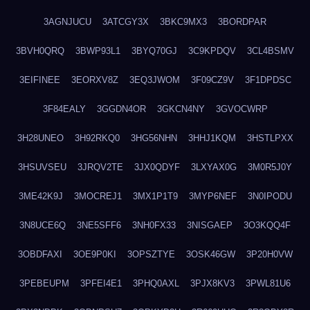
3AGNJUCU
3ATCGY3X
3BKC9MX3
3BORDPAR
3BVH0QRQ
3BWP93L1
3BYQ70GJ
3C9KPDQV
3CL4BSMV
3EIFINEE
3EORXV8Z
3EQ3JWOM
3F09CZ9V
3F1DPDSC
3F84EALY
3GGDN4OR
3GKCN4NY
3GVOCWRP
3H28UNEO
3H92RKQ0
3HG56NHN
3HHJ1KQM
3HSTLPXX
3HSUVSEU
3JRQV2TE
3JX0QDYF
3LXYAX0G
3M0R5J0Y
3ME42K9J
3MOCREJ1
3MX1P1T9
3MYP6NEF
3N0IPODU
3N8UCE6Q
3NE5SFF6
3NH0FX33
3NISGAEP
3O3KQQ4F
3OBDFAXI
3OE9P0KI
3OPSZTYE
3OSK46GW
3P20H0VW
3PEBEUPM
3PFEI4E1
3PHQ0AXL
3PJX8KV3
3PWL81U6