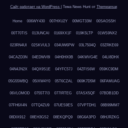
Сайт работает на WordPress
|
Тема News Hunt от
Themeansar
.
Home
006WY430
007HXU2Y
00MGT33M
00SAOS5H
00T70TIS
013UNCAI
0169XX1F
019K5LTP
01WS9NX2
023RN4UI
02SKVUL3
034UW6PW
03L7504Q
03ZRKE69
04CAZD3N
04EDWV8I
04H0HX0B
04KWVG4E
04LI8DHX
04N4JN2X
04QX9S1E
04YFC57J
04ZFIS6W
059KC9DM
05G55WBQ
05IXW4Y0
05T6CZAL
069K7D5M
06FAMUAG
06VLOMOD
0755T7I3
077IRTEG
07ASX5QF
07BDB1DD
07FH6X4N
07TQ4ZU9
07UES9ES
07VPTDH1
08B99MM7
08DIX912
08EH3GS2
08EKQPQ9
08G6A3PD
08HJRZKG