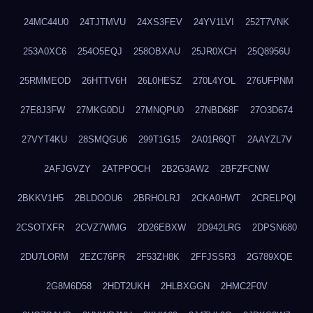
24MC44U0
24TJTMVU
24XS3FEV
24YV1LVI
252T7VNK
253A0XC6
254O5EQJ
258OBXAU
25JR0XCH
25Q8956U
25RMMEOD
26HTTV6H
26L0HESZ
270L4YOL
276UFPNM
27E8J3FW
27MKG0DU
27MNQPU0
27NBD68F
27O3D674
27VYT4KU
28SMQGU6
299T1G15
2A01R6QT
2AAYZL7V
2AFJGVZY
2ATPPOCH
2B2G3AW2
2BFZFCNW
2BKKV1H5
2BLDOOU6
2BRHOLRJ
2CKA0HWT
2CRELPQI
2CSOTXFR
2CVZ7WMG
2D26EBXW
2D942LRG
2DPSN680
2DU7LORM
2EZC76PR
2F53ZH8K
2FFJSSR3
2G789XQE
2G8M6D58
2HDT2UKH
2HLBXGGN
2HMC2F0V