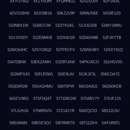
4XYOT662
4XZYAUHI
4YQHH612
4Z52SO0V
4ZP14UIL
4ZVGSBH0
50JO9B1K
50KZ2V9P
50NNJN5E
50S8F1Z0
510NBX1W
5160U7JM
51D7XGKL
51JUGSIB
51MY24WU
51VJOSDY
51ZE8MKB
522X4O28
52D4GH9B
52FJKYTB
52MOA4HC
52SYO0Q2
52TPECFV
52W5K0BY
52XXY91Q
53ATDBWI
53EKZAMH
53Z8FUAW
54PKU5CO
551HGV0S
553WPS4S
55FLR3W1
55IE9L4V
55JKJF3L
55NCOA72
55QDIRSM
55XAQHMU
56975PIR
56GSA0U2
56QN3KEB
56SCV4BG
571FDQ4T
5771DEGW
57G6BV7Y
57IUFJJS
57LA2HJ6
57N9R0VG
57Z141YR
584ZQC53
58G12L5U
595U946N
59BSESDJ
59FRMR7X
59T11ZKH
5AFUR9TL