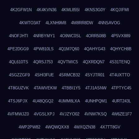
4K2GFW1N
4K4KVN36
4KML855I
4KNS3G0Y
4KQJIFMI
4KWTO3AT
4LXNH9M8
4M8RR8DW
4NNSAVOG
4NOFJHTI
4NRBYMY1
4O9WC0SL
4ORR508B
4P5VX889
4PE2DGG9
4PW810LS
4Q1M7Q60
4QAHYG43
4QHYCH8B
4QL610TS
4QRSJ753
4QVTMIC5
4QXRDQN7
4S31TENQ
4SGZZGF9
4SHI3FUE
4SRMCB32
4SYJTR01
4T4UXTTO
4T8GUZVK
4TAWVEKW
4TBBI1Y5
4TJ1ASNW
4TPTYC45
4TSJ6PJX
4U48QGQ2
4UMM8LXA
4UNHPQM1
4URT243L
4VFMWJZ0
4VGSLXPJ
4VJZYO02
4VNW7KSQ
4W6ZE1F7
4WP2PW82
4WQWQXX8
4WXQZN38
4X7TT8GV