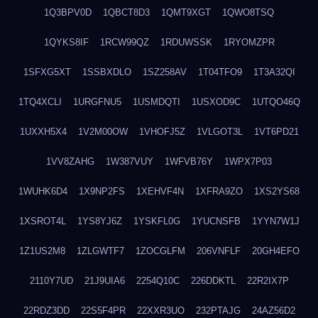
1Q3BPV0D
1QBCT8D3
1QMT9XGT
1QWO8TSQ
1QYKS8IF
1RCW99QZ
1RDUWSSK
1RYOMZPR
1SFXG5XT
1SSBXDLO
1SZ258AV
1T04TFO9
1T3A32QI
1TQ4XCLI
1URGFNU5
1USMDQTI
1USXOD9C
1UTQO46Q
1UXXH5X4
1V2M00OW
1VHOFJ5Z
1VLGOT3L
1VT6PD21
1VV8ZAHG
1W387VUY
1WFVB76Y
1WPX7P03
1WUHK6D4
1X9NP2FS
1XEHVF4N
1XFRA9ZO
1XS2YS68
1XSROT4L
1YS8YJ6Z
1YSKFL0G
1YUCNSFB
1YYN7W1J
1Z1US2M8
1ZLGWTF7
1ZOCGLFM
206VNFLF
20GH4EFO
2110Y7UD
21J9UIA6
2254Q10C
226DDKTL
22R2IX7P
22RDZ3DD
22S5F4PR
22XXR3UO
232PTAJG
24AZ56D2