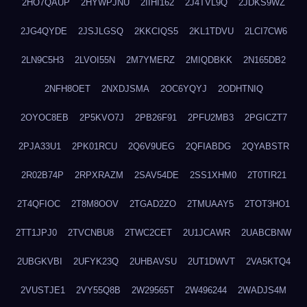
2HO7QAUP
2HYWPJNU
2IIHI162
2J4TVL9Q
2JDKS9WZ
2JG4QYDE
2JSJLGSQ
2KKCIQS5
2KL1TDVU
2LCI7CW6
2LN9C5H3
2LVOI55N
2M7YMERZ
2MIQDBKK
2N165DB2
2NFH8OET
2NXDJSMA
2OC6YQYJ
2ODHTNIQ
2OYOC8EB
2P5KVO7J
2PB26F91
2PFU2MB3
2PGICZT7
2PJA33U1
2PK01RCU
2Q6V9UEG
2QFIABDG
2QYABSTR
2R02B74P
2RPXRAZM
2SAV54DE
2SS1XHM0
2T0TIR21
2T4QFIOC
2T8M8OOV
2TGAD2ZO
2TMUAAY5
2TOT3HO1
2TT1JPJ0
2TVCNBU8
2TWC2CET
2U1JCAWR
2UABCBNW
2UBGKVBI
2UFYK23Q
2UHBAVSU
2UT1DWVT
2VA5KTQ4
2VUSTJE1
2VY55Q8B
2W29565T
2W496244
2WADJS4M