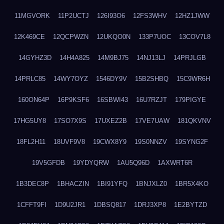
11MGVORK
11P2UCTJ
126I93O6
12FS3WHV
12HZ1JWW
12K469CE
12QCPWZN
12UKQO0N
133P7UOC
13COV7L8
14GYHZ3D
14H4A825
14M9BJ75
14NJ13LJ
14PRJLGB
14PRLC85
14WY7OYZ
1546DY9V
15B2SHBQ
15C9WR6H
160ON64P
16P9KSF6
16SBWI43
16U7RZJT
179PIGYE
17HG5UY8
17SO7X9S
17UXEZ2B
17VE7UAW
181QKVNV
18FL2H11
18UVF9V8
19CWX8Y9
19S0NNZV
19SYNG2F
19V5GFDB
19YDYQRW
1AU5Q96D
1AXWRT6R
1B3DEC8P
1BHACZIN
1BI91YFQ
1BNJXLZ0
1BR5X4KO
1CFFT9FI
1D9U2JR1
1DBSQ817
1DRJ3XP8
1E2BYTZD