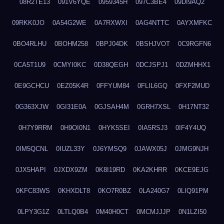
08R2TE13
091V6YQE
0959345H
097C3BE4
09DI9AQ2
09RKK0JO
0A54G2WE
0A7RXWXI
0AG4NTTC
0AYXMFKC
0BO4RLHU
0BOHM258
0BPJ04DK
0BSHJVOT
0C9RGFN6
0CA5T1U9
0CMYI0KC
0D38QEGH
0DCJSPJ1
0DZMHHX1
0E9GCHCU
0EZ05K4R
0FFYUM84
0FLIL6GQ
0FXF2MUD
0G363XJW
0GI31E0A
0GJSAH4M
0GRH7XSL
0H17NT32
0H7Y9RRM
0H9OI0N1
0HYK5SEI
0IA5RSJ3
0IF4Y4UQ
0IM5QCNL
0IUZL33Y
0J6YMSQ9
0JAWX05J
0JMG9NJH
0JX5HAPI
0JXDX9ZM
0K8I19RD
0KA2KHRR
0KCE9EJG
0KFC83WS
0KHXDLT8
0KO7R0BZ
0LA240G7
0LIQ91PM
0LPY3G1Z
0LTLQ0B4
0M40H0CT
0MCMJJJP
0N1LZI50