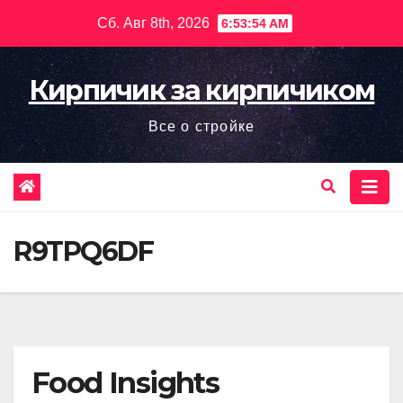
Перейти
Сб. Авг 8th, 2026
6:53:55 AM
к
содержимому
Кирпичик за кирпичиком
Все о стройке
R9TPQ6DF
Food Insights