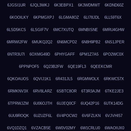
6JGSI1UR
6JQL3WKJ
6K3EBPX1
6K3WDMWT
6KDND60Z
6KOOILKY
6KPMGXPJ
6LGMA8OZ
6LI78JDL
6LL59T6X
6LSD5KCS
6LSGIF7V
6MC7XUTQ
6MNBISNE
6MRU4GHW
6MRWI2FW
6MUKQ2Q2
6N6MCPD2
6N8H9PB2
6NS1JPER
6NTR3U7I
6OXMG49D
6PHYGAFF
6PM1Z7A5
6PO2WC0X
6PPNPOF5
6Q23B2FW
6QE19FL3
6QEEKCMR
6QKOAUOS
6QVIJ1K1
6R431JL5
6RGMWOLX
6RKWC57X
6RMKNV3X
6RV8LARZ
6SBTC8OR
6T3R3AJM
6TKE2JE3
6TPRWJZM
6U06OJTH
6UJEQ0CF
6UQ42P16
6UTK14DG
6UU9ROQK
6UZUZF6L
6V4POCW2
6V6FZLKN
6VJVHI57
6VQ1DZQ1
6VZACB5E
6W0V02MY
6W1CRLU0
6WAOIUX0