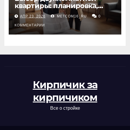
квартиры: планировка,
состояние жилья и
АПР 23, 2026
METCOM16_RU
0
проверка документов
КОММЕНТАРИИ
Кирпичик за
кирпичиком
Все о стройке