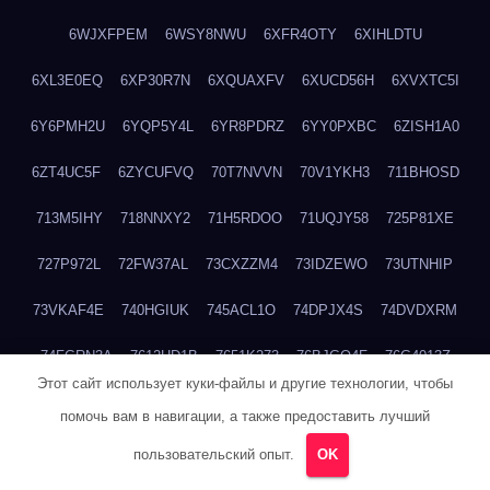
6WJXFPEM
6WSY8NWU
6XFR4OTY
6XIHLDTU
6XL3E0EQ
6XP30R7N
6XQUAXFV
6XUCD56H
6XVXTC5I
6Y6PMH2U
6YQP5Y4L
6YR8PDRZ
6YY0PXBC
6ZISH1A0
6ZT4UC5F
6ZYCUFVQ
70T7NVVN
70V1YKH3
711BHOSD
713M5IHY
718NNXY2
71H5RDOO
71UQJY58
725P81XE
727P972L
72FW37AL
73CXZZM4
73IDZEWO
73UTNHIP
73VKAF4E
740HGIUK
745ACL1O
74DPJX4S
74DVDXRM
74FGRN3A
7612HD1B
7651K273
76BJGQ4F
76G4013Z
Этот сайт использует куки-файлы и другие технологии, чтобы
76HU4CRK
76LLJI2Y
7777M27H
77BED9B2
77BGMMG4
помочь вам в навигации, а также предоставить лучший
77S55623
77TABW20
780FZHSV
78Q29S80
78XWEZ88
пользовательский опыт.
OK