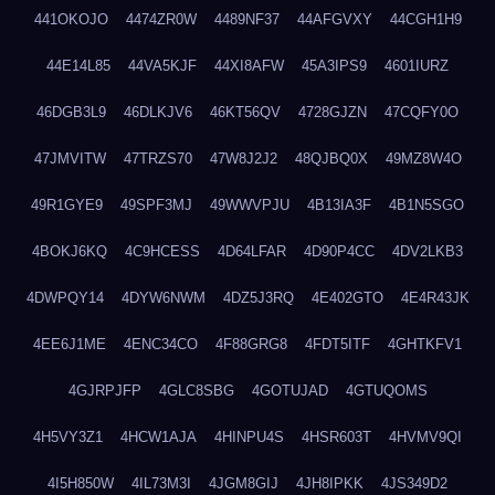
441OKOJO
4474ZR0W
4489NF37
44AFGVXY
44CGH1H9
44E14L85
44VA5KJF
44XI8AFW
45A3IPS9
4601IURZ
46DGB3L9
46DLKJV6
46KT56QV
4728GJZN
47CQFY0O
47JMVITW
47TRZS70
47W8J2J2
48QJBQ0X
49MZ8W4O
49R1GYE9
49SPF3MJ
49WWVPJU
4B13IA3F
4B1N5SGO
4BOKJ6KQ
4C9HCESS
4D64LFAR
4D90P4CC
4DV2LKB3
4DWPQY14
4DYW6NWM
4DZ5J3RQ
4E402GTO
4E4R43JK
4EE6J1ME
4ENC34CO
4F88GRG8
4FDT5ITF
4GHTKFV1
4GJRPJFP
4GLC8SBG
4GOTUJAD
4GTUQOMS
4H5VY3Z1
4HCW1AJA
4HINPU4S
4HSR603T
4HVMV9QI
4I5H850W
4IL73M3I
4JGM8GIJ
4JH8IPKK
4JS349D2