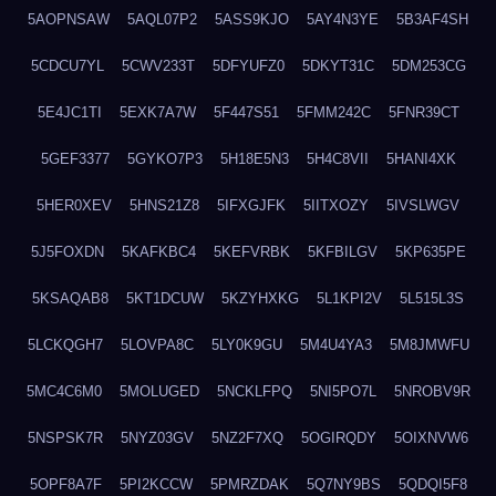
5AOPNSAW
5AQL07P2
5ASS9KJO
5AY4N3YE
5B3AF4SH
5CDCU7YL
5CWV233T
5DFYUFZ0
5DKYT31C
5DM253CG
5E4JC1TI
5EXK7A7W
5F447S51
5FMM242C
5FNR39CT
5GEF3377
5GYKO7P3
5H18E5N3
5H4C8VII
5HANI4XK
5HER0XEV
5HNS21Z8
5IFXGJFK
5IITXOZY
5IVSLWGV
5J5FOXDN
5KAFKBC4
5KEFVRBK
5KFBILGV
5KP635PE
5KSAQAB8
5KT1DCUW
5KZYHXKG
5L1KPI2V
5L515L3S
5LCKQGH7
5LOVPA8C
5LY0K9GU
5M4U4YA3
5M8JMWFU
5MC4C6M0
5MOLUGED
5NCKLFPQ
5NI5PO7L
5NROBV9R
5NSPSK7R
5NYZ03GV
5NZ2F7XQ
5OGIRQDY
5OIXNVW6
5OPF8A7F
5PI2KCCW
5PMRZDAK
5Q7NY9BS
5QDQI5F8