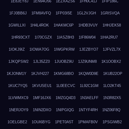
1E8JEY8J
1EN94O56
1EZXAZS6
1FH0C41J
1FIP186C
1FJ0BB6J
1FM8AVFQ
1FP03I5E
1GL2VJGH
1GRISVQA
1GWILLXI
1H4L4ROK
1HAKMC6P
1HDB3VUY
1HHJEK58
1HR93CXT
1I70CGZX
1IASZ8H3
1IF86W04
1IHA2RU7
1IOKJ9IZ
1IOWA7OG
1IWGPKRW
1JEZBYO7
1JFVZL7X
1JKQPSW2
1JL35ZZ0
1JUOBZ9U
1JZ9UNM8
1K1OOBX2
1KJONM1Y
1KJVH227
1KMG68BO
1KQW0D9E
1KUB22OP
1KUC7YQ5
1KVUSEU1
1L0EECVC
1L92C1GM
1LO2KT45
1LVWMXC9
1MF16JX6
1MZGQ4D3
1N3AELFF
1N3R82X5
1NERJOY9
1NIN2DXO
1NIPGIQG
1NTYF4RH
1NZ06F8Q
1OELGBE2
1OUI6BYG
1PET0A5T
1PMAFB0V
1PSGIWB2