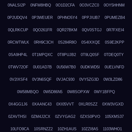
0NALSI2P
0NFM8HBQ
0O1D2CFA
0O3VCZC0
0OY5HHNM
0P2UDQV4
0P3WEUER
0PHNO5Y4
0PPJIUB7
0PUMEZB4
0QLRKCUP
0QO261FR
0QR27BKM
0QV0STGJ
0R7FXEI4
0RCWTWLK
0RH9C3CH
0S284R8O
0S4IXXQE
0S9E2KPP
0SA9HP4L
0T1MPQXC
0T8PUJB2
0T9LQ0SF
0TDEQ0TY
0TWV72OF
0U01AD7B
0U56W7B0
0UDKWD5I
0UELVNFD
0V2IXSF4
0V3N6SQF
0VJAC930
0VY5ZG3D
0W3LZD86
0W58MBQO
0W5D86N5
0W8SOPXW
0WY1BFPQ
0X4GG1J6
0XAANC43
0XI05VVT
0XLR0SZZ
0XW3VGXD
0ZAVTHSI
0ZM4J2CX
0ZVYGAG2
0ZXS0PVO
105XMS37
10LFO9CA
10SRNZZ2
10ZH1AUS
10ZZI8A5
1103WHO1