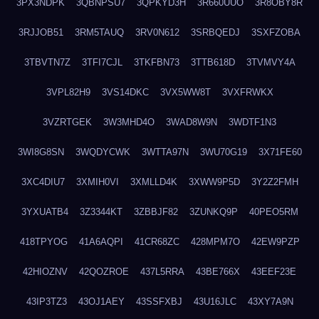
3PX3NDPK
3QBNPSU7
3QPKYD3H
3R660UUO
3R8OBY8R
3RJJOB51
3RM5TAUQ
3RV0N612
3SRBQEDJ
3SXFZOBA
3TBVTN7Z
3TFI7CJL
3TKFBN73
3TTB618D
3TVMVY4A
3VPL82H9
3VS14DKC
3VX5WW8T
3VXFRWKX
3VZRTGEK
3W3MHD4O
3WAD8W9N
3WDTF1N3
3WI8G8SN
3WQDYCWK
3WTTA97N
3WU70G19
3X71FE60
3XC4DIU7
3XMIH0VI
3XMLLD4K
3XWW9P5D
3Y2Z2FMH
3YXUATB4
3Z3344KT
3ZBBJF82
3ZUNKQ9P
40PEO5RM
418TPYOG
41A6AQPI
41CR68ZC
428MPM7O
42EW9PZP
42HIOZNV
42QOZROE
437L5RRA
43BE766X
43EEF23E
43IP3TZ3
43OJ1AEY
43SSFXBJ
43U16JLC
43XY7A9N