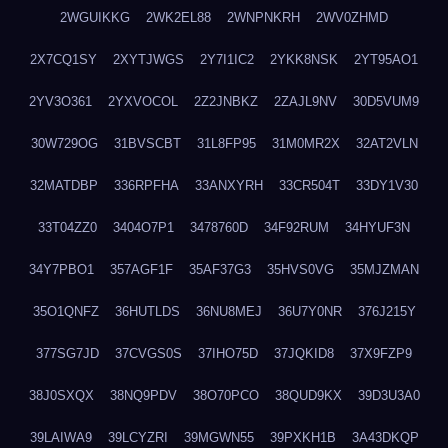
2WGUIKKG
2WK2EL88
2WNPNKRH
2WV0ZHMD
2X7CQ1SY
2XYTJWGS
2Y7I1IC2
2YKK8NSK
2YT95AO1
2YV3O361
2YXVOCOL
2Z2JNBKZ
2ZAJL9NV
30D5VUM9
30W729OG
31BVSCBT
31L8FP95
31M0MR2X
32AT2VLN
32MATDBP
336RPFHA
33ANXYRH
33CR504T
33DY1V30
33T04ZZ0
3404O7P1
3478760D
34F92RUM
34HYUF3N
34Y7PBO1
357AGF1F
35AF37G3
35HVS0VG
35MJZMAN
35O1QNFZ
36HUTLDS
36NU8MEJ
36U7Y0NR
376J215Y
377SG7JD
37CVGS0S
37IHO75D
37JQKID8
37X9FZP9
38J0SXQX
38NQ9PDV
38O70PCO
38QUD9KX
39D3U3A0
39LAIWA9
39LCYZRI
39MGWN55
39PXKH1B
3A43DKQP