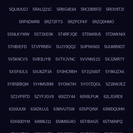
5QL8UU2J
5RALQ21C
5RBG4E64
5RCDBBFD
5ROV8T2I
5RP6DWR8
5RZ72FTS
5RZPCFKF
5RZQDHMO
5SNLKYWW
5ST3XE0K
5T4RFJQE
5TDWI9U5
5TDWKNIX
5THBIEFD
5TVPRN5V
5UJY0QQ2
5UPNX603
5UUMB8OT
5V5K9CVS
5VB3LIYB
5VTXJVNC
5VVNNS1S
5XJ2MR7Y
5XSF9JLS
5XU6ZP3A
5Y0HCRBH
5Y1QS60T
5Y86UZX6
5YB5BBQM
5YHM530M
5YO667IH
5YO7ZQGL
5Z1BWJEZ
5Z1VP9TD
5ZYFJGV9
60IZ2Y44
60X8LPUK
62LJGRE8
6316UU0I
634ZKLU1
63MVU7SW
63SPQINX
63WDQUHH
63X60DYM
64996J11
659M6G4O
65TIBAG5
65TN6NPQ