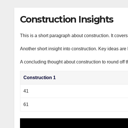
р
p
l
а
Construction Insights
a
в
s
и
s
This is a short paragraph about construction. It cover
т
n
ь
Another short insight into construction. Key ideas are 
i
A concluding thought about construction to round off t
k
i
Construction 1
41
61