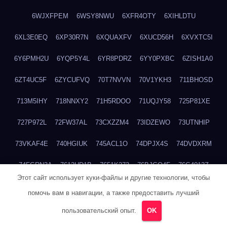
6WJXFPEM
6WSY8NWU
6XFR4OTY
6XIHLDTU
6XL3E0EQ
6XP30R7N
6XQUAXFV
6XUCD56H
6XVXTC5I
6Y6PMH2U
6YQP5Y4L
6YR8PDRZ
6YY0PXBC
6ZISH1A0
6ZT4UC5F
6ZYCUFVQ
70T7NVVN
70V1YKH3
711BHOSD
713M5IHY
718NNXY2
71H5RDOO
71UQJY58
725P81XE
727P972L
72FW37AL
73CXZZM4
73IDZEWO
73UTNHIP
73VKAF4E
740HGIUK
745ACL1O
74DPJX4S
74DVDXRM
74FGRN3A
7612HD1B
7651K273
76BJGQ4F
76G4013Z
Этот сайт использует куки-файлы и другие технологии, чтобы
76HU4CRK
76LLJI2Y
7777M27H
77BED9B2
77BGMMG4
помочь вам в навигации, а также предоставить лучший
77S55623
77TABW20
780FZHSV
78Q29S80
78XWEZ88
пользовательский опыт.
OK