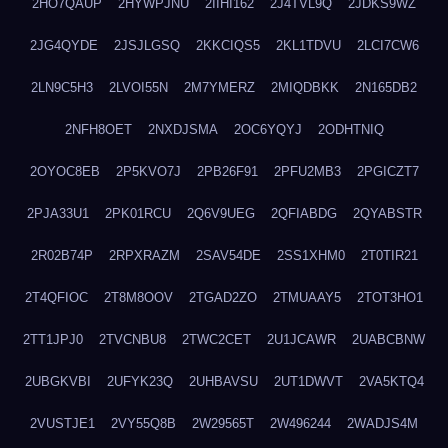
2HO7QAUP
2HYWPJNU
2IIHI162
2J4TVL9Q
2JDKS9WZ
2JG4QYDE
2JSJLGSQ
2KKCIQS5
2KL1TDVU
2LCI7CW6
2LN9C5H3
2LVOI55N
2M7YMERZ
2MIQDBKK
2N165DB2
2NFH8OET
2NXDJSMA
2OC6YQYJ
2ODHTNIQ
2OYOC8EB
2P5KVO7J
2PB26F91
2PFU2MB3
2PGICZT7
2PJA33U1
2PK01RCU
2Q6V9UEG
2QFIABDG
2QYABSTR
2R02B74P
2RPXRAZM
2SAV54DE
2SS1XHM0
2T0TIR21
2T4QFIOC
2T8M8OOV
2TGAD2ZO
2TMUAAY5
2TOT3HO1
2TT1JPJ0
2TVCNBU8
2TWC2CET
2U1JCAWR
2UABCBNW
2UBGKVBI
2UFYK23Q
2UHBAVSU
2UT1DWVT
2VA5KTQ4
2VUSTJE1
2VY55Q8B
2W29565T
2W496244
2WADJS4M