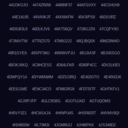
441OKOJO
4474ZR0W
4489NF37
44AFGVXY
44CGH1H9
44E14L85
44VA5KJF
44XI8AFW
45A3IPS9
4601IURZ
46DGB3L9
46DLKJV6
46KT56QV
4728GJZN
47CQFY0O
47JMVITW
47TRZS70
47W8J2J2
48QJBQ0X
49MZ8W4O
49R1GYE9
49SPF3MJ
49WWVPJU
4B13IA3F
4B1N5SGO
4BOKJ6KQ
4C9HCESS
4D64LFAR
4D90P4CC
4DV2LKB3
4DWPQY14
4DYW6NWM
4DZ5J3RQ
4E402GTO
4E4R43JK
4EE6J1ME
4ENC34CO
4F88GRG8
4FDT5ITF
4GHTKFV1
4GJRPJFP
4GLC8SBG
4GOTUJAD
4GTUQOMS
4H5VY3Z1
4HCW1AJA
4HINPU4S
4HSR603T
4HVMV9QI
4I5H850W
4IL73M3I
4JGM8GIJ
4JH8IPKK
4JS349D2