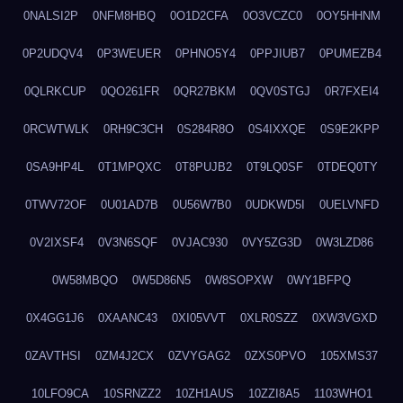
0NALSI2P
0NFM8HBQ
0O1D2CFA
0O3VCZC0
0OY5HHNM
0P2UDQV4
0P3WEUER
0PHNO5Y4
0PPJIUB7
0PUMEZB4
0QLRKCUP
0QO261FR
0QR27BKM
0QV0STGJ
0R7FXEI4
0RCWTWLK
0RH9C3CH
0S284R8O
0S4IXXQE
0S9E2KPP
0SA9HP4L
0T1MPQXC
0T8PUJB2
0T9LQ0SF
0TDEQ0TY
0TWV72OF
0U01AD7B
0U56W7B0
0UDKWD5I
0UELVNFD
0V2IXSF4
0V3N6SQF
0VJAC930
0VY5ZG3D
0W3LZD86
0W58MBQO
0W5D86N5
0W8SOPXW
0WY1BFPQ
0X4GG1J6
0XAANC43
0XI05VVT
0XLR0SZZ
0XW3VGXD
0ZAVTHSI
0ZM4J2CX
0ZVYGAG2
0ZXS0PVO
105XMS37
10LFO9CA
10SRNZZ2
10ZH1AUS
10ZZI8A5
1103WHO1