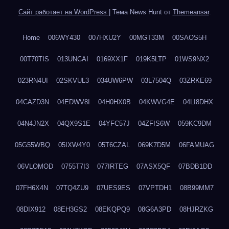
Сайт работает на WordPress
|
Тема News Hunt от
Themeansar
.
Home
006WY430
007HXU2Y
00MGT33M
00SAOS5H
00T70TIS
013UNCAI
0169XX1F
019K5LTP
01WS9NX2
023RN4UI
02SKVUL3
034UW6PW
03L7504Q
03ZRKE69
04CAZD3N
04EDWV8I
04H0HX0B
04KWVG4E
04LI8DHX
04N4JN2X
04QX9S1E
04YFC57J
04ZFIS6W
059KC9DM
05G55WBQ
05IXW4Y0
05T6CZAL
069K7D5M
06FAMUAG
06VLOMOD
0755T7I3
077IRTEG
07ASX5QF
07BDB1DD
07FH6X4N
07TQ4ZU9
07UES9ES
07VPTDH1
08B99MM7
08DIX912
08EH3GS2
08EKQPQ9
08G6A3PD
08HJRZKG