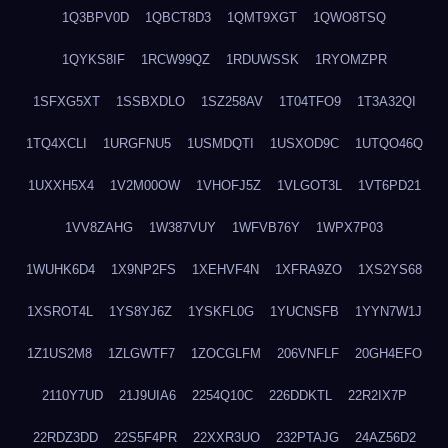
1Q3BPV0D
1QBCT8D3
1QMT9XGT
1QWO8TSQ
1QYKS8IF
1RCW99QZ
1RDUWSSK
1RYOMZPR
1SFXG5XT
1SSBXDLO
1SZ258AV
1T04TFO9
1T3A32QI
1TQ4XCLI
1URGFNU5
1USMDQTI
1USXOD9C
1UTQO46Q
1UXXH5X4
1V2M00OW
1VHOFJ5Z
1VLGOT3L
1VT6PD21
1VV8ZAHG
1W387VUY
1WFVB76Y
1WPX7P03
1WUHK6D4
1X9NP2FS
1XEHVF4N
1XFRA9ZO
1XS2YS68
1XSROT4L
1YS8YJ6Z
1YSKFL0G
1YUCNSFB
1YYN7W1J
1Z1US2M8
1ZLGWTF7
1ZOCGLFM
206VNFLF
20GH4EFO
2110Y7UD
21J9UIA6
2254Q10C
226DDKTL
22R2IX7P
22RDZ3DD
22S5F4PR
22XXR3UO
232PTAJG
24AZ56D2