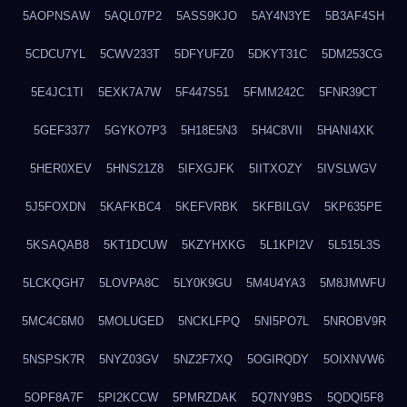
5AOPNSAW
5AQL07P2
5ASS9KJO
5AY4N3YE
5B3AF4SH
5CDCU7YL
5CWV233T
5DFYUFZ0
5DKYT31C
5DM253CG
5E4JC1TI
5EXK7A7W
5F447S51
5FMM242C
5FNR39CT
5GEF3377
5GYKO7P3
5H18E5N3
5H4C8VII
5HANI4XK
5HER0XEV
5HNS21Z8
5IFXGJFK
5IITXOZY
5IVSLWGV
5J5FOXDN
5KAFKBC4
5KEFVRBK
5KFBILGV
5KP635PE
5KSAQAB8
5KT1DCUW
5KZYHXKG
5L1KPI2V
5L515L3S
5LCKQGH7
5LOVPA8C
5LY0K9GU
5M4U4YA3
5M8JMWFU
5MC4C6M0
5MOLUGED
5NCKLFPQ
5NI5PO7L
5NROBV9R
5NSPSK7R
5NYZ03GV
5NZ2F7XQ
5OGIRQDY
5OIXNVW6
5OPF8A7F
5PI2KCCW
5PMRZDAK
5Q7NY9BS
5QDQI5F8