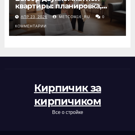
квартиры: планировка,
состояние жилья и
АПР 23, 2026
METCOM16_RU
0
проверка документов
КОММЕНТАРИИ
Кирпичик за
кирпичиком
Все о стройке