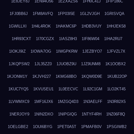
1E8JEY8J
1EN94O56
1EZXAZS6
1FH0C41J
1FIP186C
1FJ0BB6J
1FM8AVFQ
1FP03I5E
1GL2VJGH
1GRISVQA
1GWILLXI
1H4L4ROK
1HAKMC6P
1HDB3VUY
1HHJEK58
1HR93CXT
1I70CGZX
1IASZ8H3
1IF86W04
1IHA2RU7
1IOKJ9IZ
1IOWA7OG
1IWGPKRW
1JEZBYO7
1JFVZL7X
1JKQPSW2
1JL35ZZ0
1JUOBZ9U
1JZ9UNM8
1K1OOBX2
1KJONM1Y
1KJVH227
1KMG68BO
1KQW0D9E
1KUB22OP
1KUC7YQ5
1KVUSEU1
1L0EECVC
1L92C1GM
1LO2KT45
1LVWMXC9
1MF16JX6
1MZGQ4D3
1N3AELFF
1N3R82X5
1NERJOY9
1NIN2DXO
1NIPGIQG
1NTYF4RH
1NZ06F8Q
1OELGBE2
1OUI6BYG
1PET0A5T
1PMAFB0V
1PSGIWB2