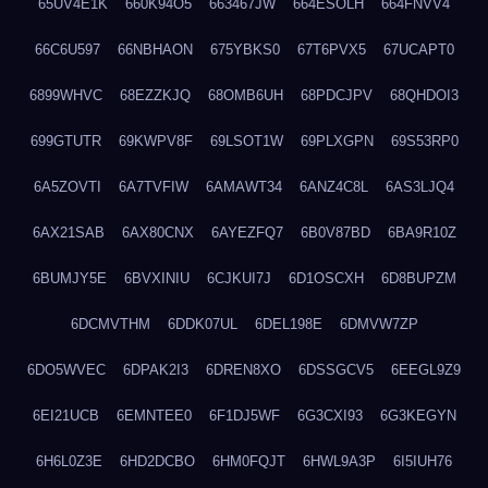
65UV4E1K
660K94O5
663467JW
664ESOLH
664FNVV4
66C6U597
66NBHAON
675YBKS0
67T6PVX5
67UCAPT0
6899WHVC
68EZZKJQ
68OMB6UH
68PDCJPV
68QHDOI3
699GTUTR
69KWPV8F
69LSOT1W
69PLXGPN
69S53RP0
6A5ZOVTI
6A7TVFIW
6AMAWT34
6ANZ4C8L
6AS3LJQ4
6AX21SAB
6AX80CNX
6AYEZFQ7
6B0V87BD
6BA9R10Z
6BUMJY5E
6BVXINIU
6CJKUI7J
6D1OSCXH
6D8BUPZM
6DCMVTHM
6DDK07UL
6DEL198E
6DMVW7ZP
6DO5WVEC
6DPAK2I3
6DREN8XO
6DSSGCV5
6EEGL9Z9
6EI21UCB
6EMNTEE0
6F1DJ5WF
6G3CXI93
6G3KEGYN
6H6L0Z3E
6HD2DCBO
6HM0FQJT
6HWL9A3P
6I5IUH76