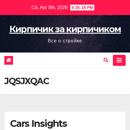
Перейти
Сб. Авг 8th, 2026
9:35:19 PM
к
содержимому
Кирпичик за кирпичиком
Все о стройке
JQSJXQAC
Cars Insights