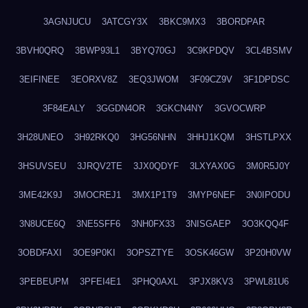
3AGNJUCU
3ATCGY3X
3BKC9MX3
3BORDPAR
3BVH0QRQ
3BWP93L1
3BYQ70GJ
3C9KPDQV
3CL4BSMV
3EIFINEE
3EORXV8Z
3EQ3JWOM
3F09CZ9V
3F1DPDSC
3F84EALY
3GGDN4OR
3GKCN4NY
3GVOCWRP
3H28UNEO
3H92RKQ0
3HG56NHN
3HHJ1KQM
3HSTLPXX
3HSUVSEU
3JRQV2TE
3JX0QDYF
3LXYAX0G
3M0R5J0Y
3ME42K9J
3MOCREJ1
3MX1P1T9
3MYP6NEF
3N0IPODU
3N8UCE6Q
3NE5SFF6
3NH0FX33
3NISGAEP
3O3KQQ4F
3OBDFAXI
3OE9P0KI
3OPSZTYE
3OSK46GW
3P20H0VW
3PEBEUPM
3PFEI4E1
3PHQ0AXL
3PJX8KV3
3PWL81U6