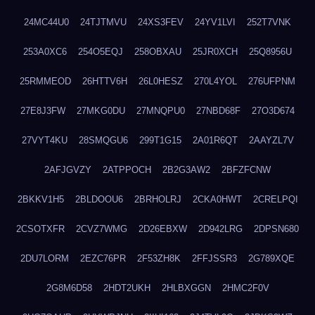
24MC44U0
24TJTMVU
24XS3FEV
24YV1LVI
252T7VNK
253A0XC6
254O5EQJ
258OBXAU
25JR0XCH
25Q8956U
25RMMEOD
26HTTV6H
26L0HESZ
270L4YOL
276UFPNM
27E8J3FW
27MKG0DU
27MNQPU0
27NBD68F
27O3D674
27VYT4KU
28SMQGU6
299T1G15
2A01R6QT
2AAYZL7V
2AFJGVZY
2ATPPOCH
2B2G3AW2
2BFZFCNW
2BKKV1H5
2BLDOOU6
2BRHOLRJ
2CKA0HWT
2CRELPQI
2CSOTXFR
2CVZ7WMG
2D26EBXW
2D942LRG
2DPSN680
2DU7LORM
2EZC76PR
2F53ZH8K
2FFJSSR3
2G789XQE
2G8M6D58
2HDT2UKH
2HLBXGGN
2HMC2F0V