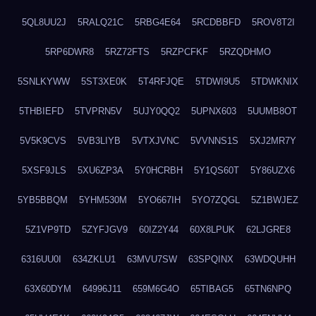
5QL8UU2J
5RALQ21C
5RBG4E64
5RCDBBFD
5ROV8T2I
5RP6DWR8
5RZ72FTS
5RZPCFKF
5RZQDHMO
5SNLKYWW
5ST3XE0K
5T4RFJQE
5TDWI9U5
5TDWKNIX
5THBIEFD
5TVPRN5V
5UJY0QQ2
5UPNX603
5UUMB8OT
5V5K9CVS
5VB3LIYB
5VTXJVNC
5VVNNS1S
5XJ2MR7Y
5XSF9JLS
5XU6ZP3A
5Y0HCRBH
5Y1QS60T
5Y86UZX6
5YB5BBQM
5YHM530M
5YO667IH
5YO7ZQGL
5Z1BWJEZ
5Z1VP9TD
5ZYFJGV9
60IZ2Y44
60X8LPUK
62LJGRE8
6316UU0I
634ZKLU1
63MVU7SW
63SPQINX
63WDQUHH
63X60DYM
64996J11
659M6G4O
65TIBAG5
65TN6NPQ