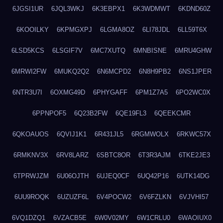
6JGSI1UR
6JQL3WKJ
6K3EBPX1
6K3WDMWT
6KDND60Z
6KOOILKY
6KPMGXPJ
6LGMA8OZ
6LI78JDL
6LL59T6X
6LSD5KCS
6LSGIF7V
6MC7XUTQ
6MNBISNE
6MRU4GHW
6MRWI2FW
6MUKQ2Q2
6N6MCPD2
6N8H9PB2
6NS1JPER
6NTR3U7I
6OXMG49D
6PHYGAFF
6PM1Z7A5
6PO2WC0X
6PPNPOF5
6Q23B2FW
6QE19FL3
6QEEKCMR
6QKOAUOS
6QVIJ1K1
6R431JL5
6RGMWOLX
6RKWC57X
6RMKNV3X
6RV8LARZ
6SBTC8OR
6T3R3AJM
6TKE2JE3
6TPRWJZM
6U06OJTH
6UJEQ0CF
6UQ42P16
6UTK14DG
6UU9ROQK
6UZUZF6L
6V4POCW2
6V6FZLKN
6VJVHI57
6VQ1DZQ1
6VZACB5E
6W0V02MY
6W1CRLU0
6WAOIUX0