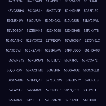
4XYOT662
4XZYAUHI
4YQHH612
4Z52SO0V
4ZP14UIL
4ZVGSBH0
50JO9B1K
50KZ2V9P
50NNJN5E
50S8F1Z0
510NBX1W
5160U7JM
51D7XGKL
51JUGSIB
51MY24WU
51VJOSDY
51ZE8MKB
522X4O28
52D4GH9B
52FJKYTB
52MOA4HC
52SYO0Q2
52TPECFV
52W5K0BY
52XXY91Q
53ATDBWI
53EKZAMH
53Z8FUAW
54PKU5CO
551HGV0S
553WPS4S
55FLR3W1
55IE9L4V
55JKJF3L
55NCOA72
55QDIRSM
55XAQHMU
56975PIR
56GSA0U2
56QN3KEB
56SCV4BG
571FDQ4T
5771DEGW
57G6BV7Y
57IUFJJS
57LA2HJ6
57N9R0VG
57Z141YR
584ZQC53
58G12L5U
595U946N
59BSESDJ
59FRMR7X
59T11ZKH
5AFUR9TL