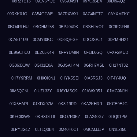
08R2TE13
091V6YQE
0959345H
097C3BE4
09DI9AQ2
09RKK0JO
0A54G2WE
0A7RXWXI
0AG4NTTC
0AYXMFKC
0BO4RLHU
0BOHM258
0BPJ04DK
0BSHJVOT
0C9RGFN6
0CA5T1U9
0CMYI0KC
0D38QEGH
0DCJSPJ1
0DZMHHX1
0E9GCHCU
0EZ05K4R
0FFYUM84
0FLIL6GQ
0FXF2MUD
0G363XJW
0GI31E0A
0GJSAH4M
0GRH7XSL
0H17NT32
0H7Y9RRM
0H9OI0N1
0HYK5SEI
0IA5RSJ3
0IF4Y4UQ
0IM5QCNL
0IUZL33Y
0J6YMSQ9
0JAWX05J
0JMG9NJH
0JX5HAPI
0JXDX9ZM
0K8I19RD
0KA2KHRR
0KCE9EJG
0KFC83WS
0KHXDLT8
0KO7R0BZ
0LA240G7
0LIQ91PM
0LPY3G1Z
0LTLQ0B4
0M40H0CT
0MCMJJJP
0N1LZI50