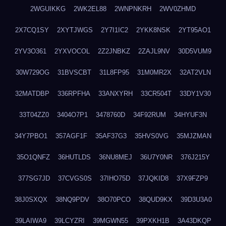
2WGUIKKG
2WK2EL88
2WNPNKRH
2WV0ZHMD
2X7CQ1SY
2XYTJWGS
2Y7I1IC2
2YKK8NSK
2YT95AO1
2YV3O361
2YXVOCOL
2Z2JNBKZ
2ZAJL9NV
30D5VUM9
30W729OG
31BVSCBT
31L8FP95
31M0MR2X
32AT2VLN
32MATDBP
336RPFHA
33ANXYRH
33CR504T
33DY1V30
33T04ZZ0
3404O7P1
3478760D
34F92RUM
34HYUF3N
34Y7PBO1
357AGF1F
35AF37G3
35HVS0VG
35MJZMAN
35O1QNFZ
36HUTLDS
36NU8MEJ
36U7Y0NR
376J215Y
377SG7JD
37CVGS0S
37IHO75D
37JQKID8
37X9FZP9
38J0SXQX
38NQ9PDV
38O70PCO
38QUD9KX
39D3U3A0
39LAIWA9
39LCYZRI
39MGWN55
39PXKH1B
3A43DKQP