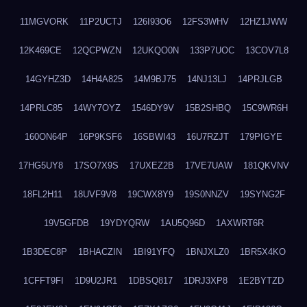
11MGVORK
11P2UCTJ
126I93O6
12FS3WHV
12HZ1JWW
12K469CE
12QCPWZN
12UKQO0N
133P7UOC
13COV7L8
14GYHZ3D
14H4A825
14M9BJ75
14NJ13LJ
14PRJLGB
14PRLC85
14WY7OYZ
1546DY9V
15B2SHBQ
15C9WR6H
160ON64P
16P9KSF6
16SBWI43
16U7RZJT
179PIGYE
17HG5UY8
17SO7X9S
17UXEZ2B
17VE7UAW
181QKVNV
18FL2H11
18UVF9V8
19CWX8Y9
19S0NNZV
19SYNG2F
19V5GFDB
19YDYQRW
1AU5Q96D
1AXWRT6R
1B3DEC8P
1BHACZIN
1BI91YFQ
1BNJXLZ0
1BR5X4KO
1CFFT9FI
1D9U2JR1
1DBSQ817
1DRJ3XP8
1E2BYTZD