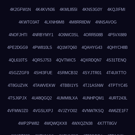
4K2GFW1N
4K4KVN36
4KML855I
4KNS3G0Y
4KQJIFMI
4KWTO3AT
4LXNH9M8
4M8RR8DW
4NNSAVOG
4NOFJHTI
4NRBYMY1
4O9WC0SL
4ORR508B
4P5VX889
4PE2DGG9
4PW810LS
4Q1M7Q60
4QAHYG43
4QHYCH8B
4QL610TS
4QRSJ753
4QVTMIC5
4QXRDQN7
4S31TENQ
4SGZZGF9
4SHI3FUE
4SRMCB32
4SYJTR01
4T4UXTTO
4T8GUZVK
4TAWVEKW
4TBBI1Y5
4TJ1ASNW
4TPTYC45
4TSJ6PJX
4U48QGQ2
4UMM8LXA
4UNHPQM1
4URT243L
4VFMWJZ0
4VGSLXPJ
4VJZYO02
4VNW7KSQ
4W6ZE1F7
4WP2PW82
4WQWQXX8
4WXQZN38
4X7TT8GV