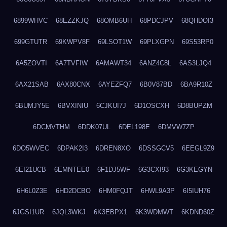
6899WHVC
68EZZKJQ
68OMB6UH
68PDCJPV
68QHDOI3
699GTUTR
69KWPV8F
69LSOT1W
69PLXGPN
69S53RP0
6A5ZOVTI
6A7TVFIW
6AMAWT34
6ANZ4C8L
6AS3LJQ4
6AX21SAB
6AX80CNX
6AYEZFQ7
6B0V87BD
6BA9R10Z
6BUMJY5E
6BVXINIU
6CJKUI7J
6D1OSCXH
6D8BUPZM
6DCMVTHM
6DDK07UL
6DEL198E
6DMVW7ZP
6DO5WVEC
6DPAK2I3
6DREN8XO
6DSSGCV5
6EEGL9Z9
6EI21UCB
6EMNTEE0
6F1DJ5WF
6G3CXI93
6G3KEGYN
6H6L0Z3E
6HD2DCBO
6HM0FQJT
6HWL9A3P
6I5IUH76
6JGSI1UR
6JQL3WKJ
6K3EBPX1
6K3WDMWT
6KDND60Z