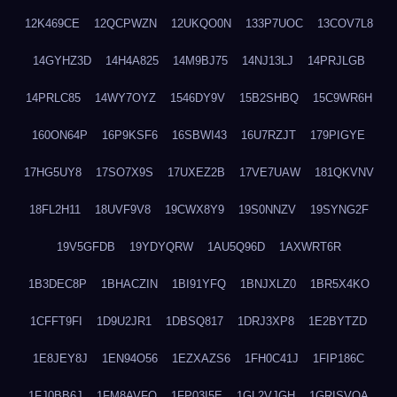
12K469CE
12QCPWZN
12UKQO0N
133P7UOC
13COV7L8
14GYHZ3D
14H4A825
14M9BJ75
14NJ13LJ
14PRJLGB
14PRLC85
14WY7OYZ
1546DY9V
15B2SHBQ
15C9WR6H
160ON64P
16P9KSF6
16SBWI43
16U7RZJT
179PIGYE
17HG5UY8
17SO7X9S
17UXEZ2B
17VE7UAW
181QKVNV
18FL2H11
18UVF9V8
19CWX8Y9
19S0NNZV
19SYNG2F
19V5GFDB
19YDYQRW
1AU5Q96D
1AXWRT6R
1B3DEC8P
1BHACZIN
1BI91YFQ
1BNJXLZ0
1BR5X4KO
1CFFT9FI
1D9U2JR1
1DBSQ817
1DRJ3XP8
1E2BYTZD
1E8JEY8J
1EN94O56
1EZXAZS6
1FH0C41J
1FIP186C
1FJ0BB6J
1FM8AVFQ
1FP03I5E
1GL2VJGH
1GRISVQA