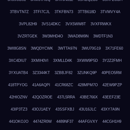
3TBVTN7Z
3TFI7CJL
3TKFBN73
3TTB618D
3TVMVY4A
3VPL82H9
3VS14DKC
3VX5WW8T
3VXFRWKX
3VZRTGEK
3W3MHD4O
3WAD8W9N
3WDTF1N3
3WI8G8SN
3WQDYCWK
3WTTA97N
3WU70G19
3X71FE60
3XC4DIU7
3XMIH0VI
3XMLLD4K
3XWW9P5D
3Y2Z2FMH
3YXUATB4
3Z3344KT
3ZBBJF82
3ZUNKQ9P
40PEO5RM
418TPYOG
41A6AQPI
41CR68ZC
428MPM7O
42EW9PZP
42HIOZNV
42QOZROE
437L5RRA
43BE766X
43EEF23E
43IP3TZ3
43OJ1AEY
43SSFXBJ
43U16JLC
43XY7A9N
441OKOJO
4474ZR0W
4489NF37
44AFGVXY
44CGH1H9