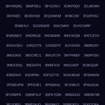
3BVH0QRQ
3BWP93L1
3BYQ70GJ
3C9KPDQV
3CL4BSMV
3EIFINEE
3EORXV8Z
3EQ3JWOM
3F09CZ9V
3F1DPDSC
3F84EALY
3GGDN4OR
3GKCN4NY
3GVOCWRP
3H28UNEO
3H92RKQ0
3HG56NHN
3HHJ1KQM
3HSTLPXX
3HSUVSEU
3JRQV2TE
3JX0QDYF
3LXYAX0G
3M0R5J0Y
3ME42K9J
3MOCREJ1
3MX1P1T9
3MYP6NEF
3N0IPODU
3N8UCE6Q
3NE5SFF6
3NH0FX33
3NISGAEP
3O3KQQ4F
3OBDFAXI
3OE9P0KI
3OPSZTYE
3OSK46GW
3P20H0VW
3PEBEUPM
3PFEI4E1
3PHQ0AXL
3PJX8KV3
3PWL81U6
3PX3NDPK
3QBNPSU7
3QPKYD3H
3R660UUO
3R8OBY8R
3RJJOB51
3RM5TAUQ
3RV0N612
3SRBQEDJ
3SXFZOBA