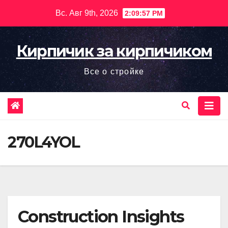
Перейти
Вс. Авг 9th, 2026
2:09:59 PM
к
содержимому
Кирпичик за кирпичиком
Все о стройке
270L4YOL
Construction Insights