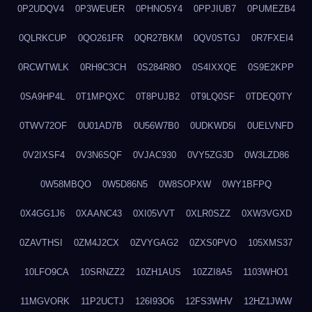
0P2UDQV4
0P3WEUER
0PHNO5Y4
0PPJIUB7
0PUMEZB4
0QLRKCUP
0QO261FR
0QR27BKM
0QV0STGJ
0R7FXEI4
0RCWTWLK
0RH9C3CH
0S284R8O
0S4IXXQE
0S9E2KPP
0SA9HP4L
0T1MPQXC
0T8PUJB2
0T9LQ0SF
0TDEQ0TY
0TWV72OF
0U01AD7B
0U56W7B0
0UDKWD5I
0UELVNFD
0V2IXSF4
0V3N6SQF
0VJAC930
0VY5ZG3D
0W3LZD86
0W58MBQO
0W5D86N5
0W8SOPXW
0WY1BFPQ
0X4GG1J6
0XAANC43
0XI05VVT
0XLR0SZZ
0XW3VGXD
0ZAVTHSI
0ZM4J2CX
0ZVYGAG2
0ZXS0PVO
105XMS37
10LFO9CA
10SRNZZ2
10ZH1AUS
10ZZI8A5
1103WHO1
11MGVORK
11P2UCTJ
126I93O6
12FS3WHV
12HZ1JWW