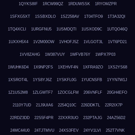
1QYKS8IF
1RCW99QZ
1RDUWSSK
1RYOMZPR
1SFXG5XT
1SSBXDLO
1SZ258AV
1T04TFO9
1T3A32QI
1TQ4XCLI
1URGFNU5
1USMDQTI
1USXOD9C
1UTQO46Q
1UXXH5X4
1V2M00OW
1VHOFJ5Z
1VLGOT3L
1VT6PD21
1VV8ZAHG
1W387VUY
1WFVB76Y
1WPX7P03
1WUHK6D4
1X9NP2FS
1XEHVF4N
1XFRA9ZO
1XS2YS68
1XSROT4L
1YS8YJ6Z
1YSKFL0G
1YUCNSFB
1YYN7W1J
1Z1US2M8
1ZLGWTF7
1ZOCGLFM
206VNFLF
20GH4EFO
2110Y7UD
21J9UIA6
2254Q10C
226DDKTL
22R2IX7P
22RDZ3DD
22S5F4PR
22XXR3UO
232PTAJG
24AZ56D2
24MC44U0
24TJTMVU
24XS3FEV
24YV1LVI
252T7VNK