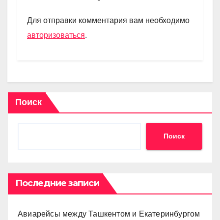
a
A
kl
в
m
p
a
и
Для отправки комментария вам необходимо
p
ss
ть
авторизоваться
.
ni
ki
Поиск
Поиск
Последние записи
Авиарейсы между Ташкентом и Екатеринбургом