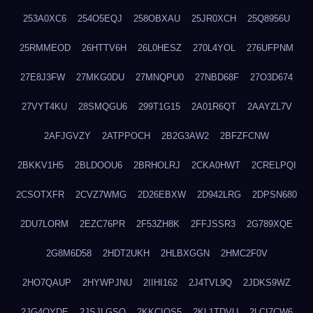
253A0XC6
254O5EQJ
258OBXAU
25JR0XCH
25Q8956U
25RMMEOD
26HTTV6H
26L0HESZ
270L4YOL
276UFPNM
27E8J3FW
27MKG0DU
27MNQPU0
27NBD68F
27O3D674
27VYT4KU
28SMQGU6
299T1G15
2A01R6QT
2AAYZL7V
2AFJGVZY
2ATPPOCH
2B2G3AW2
2BFZFCNW
2BKKV1H5
2BLDOOU6
2BRHOLRJ
2CKA0HWT
2CRELPQI
2CSOTXFR
2CVZ7WMG
2D26EBXW
2D942LRG
2DPSN680
2DU7LORM
2EZC76PR
2F53ZH8K
2FFJSSR3
2G789XQE
2G8M6D58
2HDT2UKH
2HLBXGGN
2HMC2F0V
2HO7QAUP
2HYWPJNU
2IIHI162
2J4TVL9Q
2JDKS9WZ
2JG4QYDE
2JSJLGSQ
2KKCIQS5
2KL1TDVU
2LCI7CW6