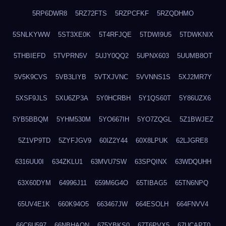
5RP6DWR8
5RZ72FTS
5RZPCFKF
5RZQDHMO
5SNLKYWW
5ST3XE0K
5T4RFJQE
5TDWI9U5
5TDWKNIX
5THBIEFD
5TVPRN5V
5UJY0QQ2
5UPNX603
5UUMB8OT
5V5K9CVS
5VB3LIYB
5VTXJVNC
5VVNNS1S
5XJ2MR7Y
5XSF9JLS
5XU6ZP3A
5Y0HCRBH
5Y1QS60T
5Y86UZX6
5YB5BBQM
5YHM530M
5YO667IH
5YO7ZQGL
5Z1BWJEZ
5Z1VP9TD
5ZYFJGV9
60IZ2Y44
60X8LPUK
62LJGRE8
6316UU0I
634ZKLU1
63MVU7SW
63SPQINX
63WDQUHH
63X60DYM
64996J11
659M6G4O
65TIBAG5
65TN6NPQ
65UV4E1K
660K94O5
663467JW
664ESOLH
664FNVV4
66C6U597
66NBHAON
675YBKS0
67T6PVX5
67UCAPT0