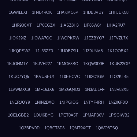
1GWILLXI
1H4L4ROK
1HAKMC6P
1HDB3VUY
1HHJEK58
1HR93CXT
1I70CGZX
1IASZ8H3
1IF86W04
1IHA2RU7
1IOKJ9IZ
1IOWA7OG
1IWGPKRW
1JEZBYO7
1JFVZL7X
1JKQPSW2
1JL35ZZ0
1JUOBZ9U
1JZ9UNM8
1K1OOBX2
1KJONM1Y
1KJVH227
1KMG68BO
1KQW0D9E
1KUB22OP
1KUC7YQ5
1KVUSEU1
1L0EECVC
1L92C1GM
1LO2KT45
1LVWMXC9
1MF16JX6
1MZGQ4D3
1N3AELFF
1N3R82X5
1NERJOY9
1NIN2DXO
1NIPGIQG
1NTYF4RH
1NZ06F8Q
1OELGBE2
1OUI6BYG
1PET0A5T
1PMAFB0V
1PSGIWB2
1Q3BPV0D
1QBCT8D3
1QMT9XGT
1QWO8TSQ