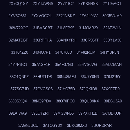
2X7CQ1SY
2XYTJWGS
2Y7I1IC2
2YKK8NSK
2YT95AO1
2YV3O361
2YXVOCOL
2Z2JNBKZ
2ZAJL9NV
30D5VUM9
30W729OG
31BVSCBT
31L8FP95
31M0MR2X
32AT2VLN
32MATDBP
336RPFHA
33ANXYRH
33CR504T
33DY1V30
33T04ZZ0
3404O7P1
3478760D
34F92RUM
34HYUF3N
34Y7PBO1
357AGF1F
35AF37G3
35HVS0VG
35MJZMAN
35O1QNFZ
36HUTLDS
36NU8MEJ
36U7Y0NR
376J215Y
377SG7JD
37CVGS0S
37IHO75D
37JQKID8
37X9FZP9
38J0SXQX
38NQ9PDV
38O70PCO
38QUD9KX
39D3U3A0
39LAIWA9
39LCYZRI
39MGWN55
39PXKH1B
3A43DKQP
3AGNJUCU
3ATCGY3X
3BKC9MX3
3BORDPAR