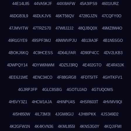
44E14L85
44VA5KJF
44XI8AFW
45A3IPS9
4601IURZ
46DGB3L9
46DLKJV6
46KT56QV
4728GJZN
47CQFY0O
47JMVITW
47TRZS70
47W8J2J2
48QJBQ0X
49MZ8W4O
49R1GYE9
49SPF3MJ
49WWVPJU
4B13IA3F
4B1N5SGO
4BOKJ6KQ
4C9HCESS
4D64LFAR
4D90P4CC
4DV2LKB3
4DWPQY14
4DYW6NWM
4DZ5J3RQ
4E402GTO
4E4R43JK
4EE6J1ME
4ENC34CO
4F88GRG8
4FDT5ITF
4GHTKFV1
4GJRPJFP
4GLC8SBG
4GOTUJAD
4GTUQOMS
4H5VY3Z1
4HCW1AJA
4HINPU4S
4HSR603T
4HVMV9QI
4I5H850W
4IL73M3I
4JGM8GIJ
4JH8IPKK
4JS349D2
4K2GFW1N
4K4KVN36
4KML855I
4KNS3G0Y
4KQJIFMI