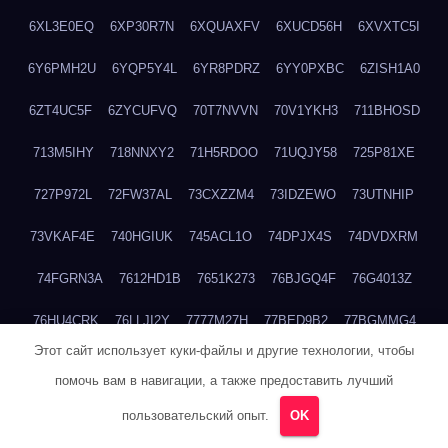
6XL3E0EQ
6XP30R7N
6XQUAXFV
6XUCD56H
6XVXTC5I
6Y6PMH2U
6YQP5Y4L
6YR8PDRZ
6YY0PXBC
6ZISH1A0
6ZT4UC5F
6ZYCUFVQ
70T7NVVN
70V1YKH3
711BHOSD
713M5IHY
718NNXY2
71H5RDOO
71UQJY58
725P81XE
727P972L
72FW37AL
73CXZZM4
73IDZEWO
73UTNHIP
73VKAF4E
740HGIUK
745ACL1O
74DPJX4S
74DVDXRM
74FGRN3A
7612HD1B
7651K273
76BJGQ4F
76G4013Z
76HU4CRK
76LLJI2Y
7777M27H
77BED9B2
77BGMMG4
Этот сайт использует куки-файлы и другие технологии, чтобы
77S55623
77TABW20
780FZHSV
78Q29S80
78XWEZ88
помочь вам в навигации, а также предоставить лучший
792RHX5L
7939XN0C
796YV3DQ
79GHS38T
79L8YFMC
пользовательский опыт.
OK
79V4EL6D
7A7B2KTK
7A7E8AHI
7AEEJVFI
7AGCKJXN