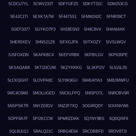
5CDCU7YL
5CWV233T
5DFYUFZ0
5DKYT31C
5DM253CG
5E4JC1TI
5EXK7A7W
5F447S51
5FMM242C
5FNR39CT
5GEF3377
5GYKO7P3
5H18E5N3
5H4C8VII
5HANI4XK
5HER0XEV
5HNS21Z8
5IFXGJFK
5IITXOZY
5IVSLWGV
5J5FOXDN
5KAFKBC4
5KEFVRBK
5KFBILGV
5KP635PE
5KSAQAB8
5KT1DCUW
5KZYHXKG
5L1KPI2V
5L515L3S
5LCKQGH7
5LOVPA8C
5LY0K9GU
5M4U4YA3
5M8JMWFU
5MC4C6M0
5MOLUGED
5NCKLFPQ
5NI5PO7L
5NROBV9R
5NSPSK7R
5NYZ03GV
5NZ2F7XQ
5OGIRQDY
5OIXNVW6
5OPF8A7F
5PI2KCCW
5PMRZDAK
5Q7NY9BS
5QDQI5F8
5QL8UU2J
5RALQ21C
5RBG4E64
5RCDBBFD
5ROV8T2I