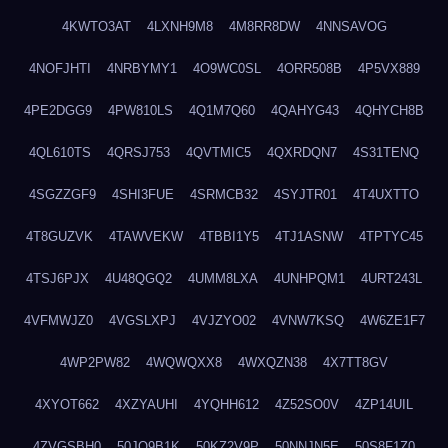
4KWTO3AT
4LXNH9M8
4M8RR8DW
4NNSAVOG
4NOFJHTI
4NRBYMY1
4O9WC0SL
4ORR508B
4P5VX889
4PE2DGG9
4PW810LS
4Q1M7Q60
4QAHYG43
4QHYCH8B
4QL610TS
4QRSJ753
4QVTMIC5
4QXRDQN7
4S31TENQ
4SGZZGF9
4SHI3FUE
4SRMCB32
4SYJTR01
4T4UXTTO
4T8GUZVK
4TAWVEKW
4TBBI1Y5
4TJ1ASNW
4TPTYC45
4TSJ6PJX
4U48QGQ2
4UMM8LXA
4UNHPQM1
4URT243L
4VFMWJZ0
4VGSLXPJ
4VJZYO02
4VNW7KSQ
4W6ZE1F7
4WP2PW82
4WQWQXX8
4WXQZN38
4X7TT8GV
4XYOT662
4XZYAUHI
4YQHH612
4Z52SO0V
4ZP14UIL
4ZVGSBH0
50JO9B1K
50KZ2V9P
50NNJN5E
50S8F1Z0