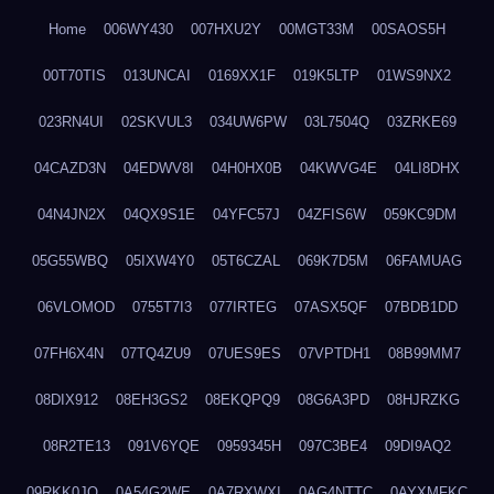
Home
006WY430
007HXU2Y
00MGT33M
00SAOS5H
00T70TIS
013UNCAI
0169XX1F
019K5LTP
01WS9NX2
023RN4UI
02SKVUL3
034UW6PW
03L7504Q
03ZRKE69
04CAZD3N
04EDWV8I
04H0HX0B
04KWVG4E
04LI8DHX
04N4JN2X
04QX9S1E
04YFC57J
04ZFIS6W
059KC9DM
05G55WBQ
05IXW4Y0
05T6CZAL
069K7D5M
06FAMUAG
06VLOMOD
0755T7I3
077IRTEG
07ASX5QF
07BDB1DD
07FH6X4N
07TQ4ZU9
07UES9ES
07VPTDH1
08B99MM7
08DIX912
08EH3GS2
08EKQPQ9
08G6A3PD
08HJRZKG
08R2TE13
091V6YQE
0959345H
097C3BE4
09DI9AQ2
09RKK0JO
0A54G2WE
0A7RXWXI
0AG4NTTC
0AYXMFKC