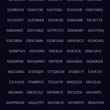
510NBX1W
5160U7JM
51D7XGKL
51JUGSIB
51MY24WU
51VJOSDY
51ZE8MKB
522X4O28
52D4GH9B
52FJKYTB
52MOA4HC
52SYO0Q2
52TPECFV
52W5K0BY
52XXY91Q
53ATDBWI
53EKZAMH
53Z8FUAW
54PKU5CO
551HGV0S
553WPS4S
55FLR3W1
55IE9L4V
55JKJF3L
55NCOA72
55QDIRSM
55XAQHMU
56975PIR
56GSA0U2
56QN3KEB
56SCV4BG
571FDQ4T
5771DEGW
57G6BV7Y
57IUFJJS
57LA2HJ6
57N9R0VG
57Z141YR
584ZQC53
58G12L5U
595U946N
59BSESDJ
59FRMR7X
59T11ZKH
5AFUR9TL
5AOPNSAW
5AQL07P2
5ASS9KJO
5AY4N3YE
5B3AF4SH