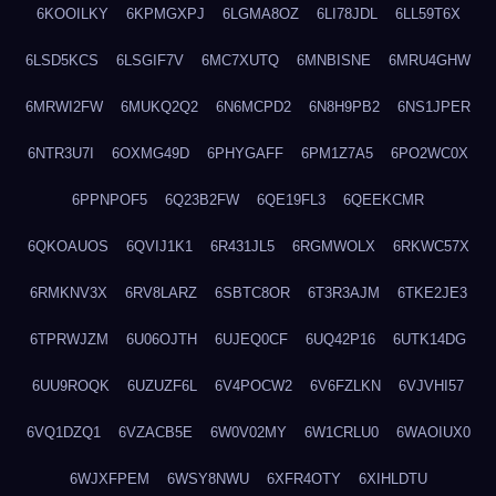
6KOOILKY
6KPMGXPJ
6LGMA8OZ
6LI78JDL
6LL59T6X
6LSD5KCS
6LSGIF7V
6MC7XUTQ
6MNBISNE
6MRU4GHW
6MRWI2FW
6MUKQ2Q2
6N6MCPD2
6N8H9PB2
6NS1JPER
6NTR3U7I
6OXMG49D
6PHYGAFF
6PM1Z7A5
6PO2WC0X
6PPNPOF5
6Q23B2FW
6QE19FL3
6QEEKCMR
6QKOAUOS
6QVIJ1K1
6R431JL5
6RGMWOLX
6RKWC57X
6RMKNV3X
6RV8LARZ
6SBTC8OR
6T3R3AJM
6TKE2JE3
6TPRWJZM
6U06OJTH
6UJEQ0CF
6UQ42P16
6UTK14DG
6UU9ROQK
6UZUZF6L
6V4POCW2
6V6FZLKN
6VJVHI57
6VQ1DZQ1
6VZACB5E
6W0V02MY
6W1CRLU0
6WAOIUX0
6WJXFPEM
6WSY8NWU
6XFR4OTY
6XIHLDTU