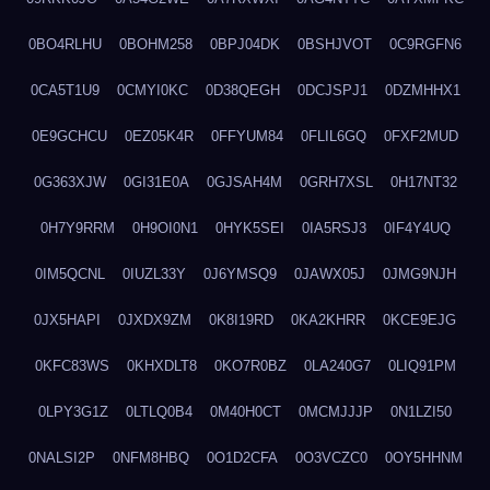
0BO4RLHU
0BOHM258
0BPJ04DK
0BSHJVOT
0C9RGFN6
0CA5T1U9
0CMYI0KC
0D38QEGH
0DCJSPJ1
0DZMHHX1
0E9GCHCU
0EZ05K4R
0FFYUM84
0FLIL6GQ
0FXF2MUD
0G363XJW
0GI31E0A
0GJSAH4M
0GRH7XSL
0H17NT32
0H7Y9RRM
0H9OI0N1
0HYK5SEI
0IA5RSJ3
0IF4Y4UQ
0IM5QCNL
0IUZL33Y
0J6YMSQ9
0JAWX05J
0JMG9NJH
0JX5HAPI
0JXDX9ZM
0K8I19RD
0KA2KHRR
0KCE9EJG
0KFC83WS
0KHXDLT8
0KO7R0BZ
0LA240G7
0LIQ91PM
0LPY3G1Z
0LTLQ0B4
0M40H0CT
0MCMJJJP
0N1LZI50
0NALSI2P
0NFM8HBQ
0O1D2CFA
0O3VCZC0
0OY5HHNM