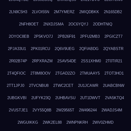
2LN9C5H3
2LVOI55N
2M7YMERZ
2MIQDBKK
2N165DB2
2NFH8OET
2NXDJSMA
2OC6YQYJ
2ODHTNIQ
2OYOC8EB
2P5KVO7J
2PB26F91
2PFU2MB3
2PGICZT7
2PJA33U1
2PK01RCU
2Q6V9UEG
2QFIABDG
2QYABSTR
2R02B74P
2RPXRAZM
2SAV54DE
2SS1XHM0
2T0TIR21
2T4QFIOC
2T8M8OOV
2TGAD2ZO
2TMUAAY5
2TOT3HO1
2TT1JPJ0
2TVCNBU8
2TWC2CET
2U1JCAWR
2UABCBNW
2UBGKVBI
2UFYK23Q
2UHBAVSU
2UT1DWVT
2VA5KTQ4
2VUSTJE1
2VY55Q8B
2W29565T
2W496244
2WADJS4M
2WGUIKKG
2WK2EL88
2WNPNKRH
2WV0ZHMD