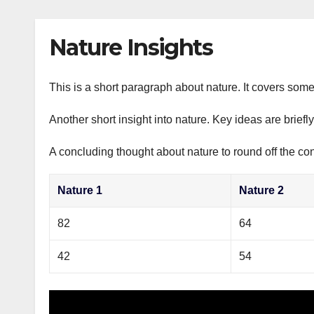
р
p
l
а
Nature Insights
a
в
s
и
s
This is a short paragraph about nature. It covers some
т
n
ь
Another short insight into nature. Key ideas are briefl
i
A concluding thought about nature to round off the con
k
i
Nature 1
Nature 2
82
64
42
54