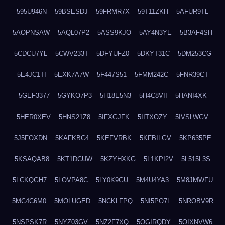
595U946N
59BSESDJ
59FRMR7X
59T11ZKH
5AFUR9TL
5AOPNSAW
5AQL07P2
5ASS9KJO
5AY4N3YE
5B3AF4SH
5CDCU7YL
5CWV233T
5DFYUFZ0
5DKYT31C
5DM253CG
5E4JC1TI
5EXK7A7W
5F447S51
5FMM242C
5FNR39CT
5GEF3377
5GYKO7P3
5H18E5N3
5H4C8VII
5HANI4XK
5HER0XEV
5HNS21Z8
5IFXGJFK
5IITXOZY
5IVSLWGV
5J5FOXDN
5KAFKBC4
5KEFVRBK
5KFBILGV
5KP635PE
5KSAQAB8
5KT1DCUW
5KZYHXKG
5L1KPI2V
5L515L3S
5LCKQGH7
5LOVPA8C
5LY0K9GU
5M4U4YA3
5M8JMWFU
5MC4C6M0
5MOLUGED
5NCKLFPQ
5NI5PO7L
5NROBV9R
5NSPSK7R
5NYZ03GV
5NZ2F7XQ
5OGIRQDY
5OIXNVW6