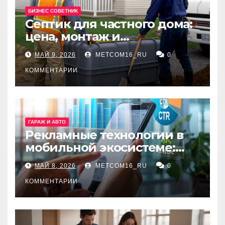
БИЗНЕС СОВЕТНИК
Септик для частного дома:
цена, монтаж и
организация автономной
МАЙ 9, 2026
METCOM16_RU
0
канализации
КОММЕНТАРИИ
ГАРАЖ И АВТО
Рекламные технологии в
мобильной экосистеме:
ключевые сервисы и
МАЙ 8, 2026
METCOM16_RU
0
принципы работы
КОММЕНТАРИИ