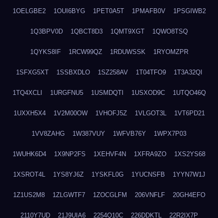
1OELGBE2
1OUI6BYG
1PET0A5T
1PMAFB0V
1PSGIWB2
1Q3BPV0D
1QBCT8D3
1QMT9XGT
1QWO8TSQ
1QYKS8IF
1RCW99QZ
1RDUWSSK
1RYOMZPR
1SFXG5XT
1SSBXDLO
1SZ258AV
1T04TFO9
1T3A32QI
1TQ4XCLI
1URGFNU5
1USMDQTI
1USXOD9C
1UTQO46Q
1UXXH5X4
1V2M00OW
1VHOFJ5Z
1VLGOT3L
1VT6PD21
1VV8ZAHG
1W387VUY
1WFVB76Y
1WPX7P03
1WUHK6D4
1X9NP2FS
1XEHVF4N
1XFRA9ZO
1XS2YS68
1XSROT4L
1YS8YJ6Z
1YSKFL0G
1YUCNSFB
1YYN7W1J
1Z1US2M8
1ZLGWTF7
1ZOCGLFM
206VNFLF
20GH4EFO
2110Y7UD
21J9UIA6
2254Q10C
226DDKTL
22R2IX7P