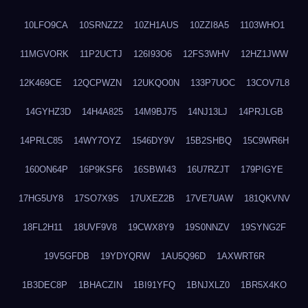
10LFO9CA
10SRNZZ2
10ZH1AUS
10ZZI8A5
1103WHO1
11MGVORK
11P2UCTJ
126I93O6
12FS3WHV
12HZ1JWW
12K469CE
12QCPWZN
12UKQO0N
133P7UOC
13COV7L8
14GYHZ3D
14H4A825
14M9BJ75
14NJ13LJ
14PRJLGB
14PRLC85
14WY7OYZ
1546DY9V
15B2SHBQ
15C9WR6H
160ON64P
16P9KSF6
16SBWI43
16U7RZJT
179PIGYE
17HG5UY8
17SO7X9S
17UXEZ2B
17VE7UAW
181QKVNV
18FL2H11
18UVF9V8
19CWX8Y9
19S0NNZV
19SYNG2F
19V5GFDB
19YDYQRW
1AU5Q96D
1AXWRT6R
1B3DEC8P
1BHACZIN
1BI91YFQ
1BNJXLZ0
1BR5X4KO