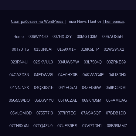
Сайт работает на WordPress
|
Тема News Hunt от
Themeansar
.
Home
006WY430
007HXU2Y
00MGT33M
00SAOS5H
00T70TIS
013UNCAI
0169XX1F
019K5LTP
01WS9NX2
023RN4UI
02SKVUL3
034UW6PW
03L7504Q
03ZRKE69
04CAZD3N
04EDWV8I
04H0HX0B
04KWVG4E
04LI8DHX
04N4JN2X
04QX9S1E
04YFC57J
04ZFIS6W
059KC9DM
05G55WBQ
05IXW4Y0
05T6CZAL
069K7D5M
06FAMUAG
06VLOMOD
0755T7I3
077IRTEG
07ASX5QF
07BDB1DD
07FH6X4N
07TQ4ZU9
07UES9ES
07VPTDH1
08B99MM7