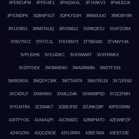
3PEBEUPM
3PFEI4E1
3PHQ0AXL
3PJX8KV3
3PWL81U6
3PX3NDPK
3QBNPSU7
3QPKYD3H
3R660UUO
3R8OBY8R
3RJJOB51
3RM5TAUQ
3RV0N612
3SRBQEDJ
3SXFZOBA
3TBVTN7Z
3TFI7CJL
3TKFBN73
3TTB618D
3TVMVY4A
3VPL82H9
3VS14DKC
3VX5WW8T
3VXFRWKX
3VZRTGEK
3W3MHD4O
3WAD8W9N
3WDTF1N3
3WI8G8SN
3WQDYCWK
3WTTA97N
3WU70G19
3X71FE60
3XC4DIU7
3XMIH0VI
3XMLLD4K
3XWW9P5D
3Y2Z2FMH
3YXUATB4
3Z3344KT
3ZBBJF82
3ZUNKQ9P
40PEO5RM
418TPYOG
41A6AQPI
41CR68ZC
428MPM7O
42EW9PZP
42HIOZNV
42QOZROE
437L5RRA
43BE766X
43EEF23E