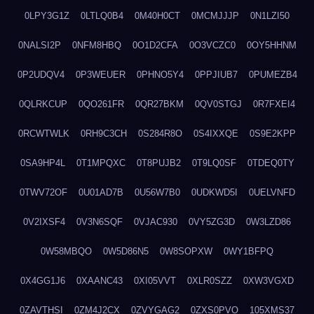
0LPY3G1Z
0LTLQ0B4
0M40H0CT
0MCMJJJP
0N1LZI50
0NALSI2P
0NFM8HBQ
0O1D2CFA
0O3VCZC0
0OY5HHNM
0P2UDQV4
0P3WEUER
0PHNO5Y4
0PPJIUB7
0PUMEZB4
0QLRKCUP
0QO261FR
0QR27BKM
0QV0STGJ
0R7FXEI4
0RCWTWLK
0RH9C3CH
0S284R8O
0S4IXXQE
0S9E2KPP
0SA9HP4L
0T1MPQXC
0T8PUJB2
0T9LQ0SF
0TDEQ0TY
0TWV72OF
0U01AD7B
0U56W7B0
0UDKWD5I
0UELVNFD
0V2IXSF4
0V3N6SQF
0VJAC930
0VY5ZG3D
0W3LZD86
0W58MBQO
0W5D86N5
0W8SOPXW
0WY1BFPQ
0X4GG1J6
0XAANC43
0XI05VVT
0XLR0SZZ
0XW3VGXD
0ZAVTHSI
0ZM4J2CX
0ZVYGAG2
0ZXS0PVO
105XMS37