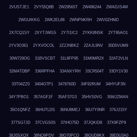
2VUSTJE1
2VY55Q8B
2W29565T
2W496244
2WADJS4M
2WGUIKKG
2WK2EL88
2WNPNKRH
2WV0ZHMD
2X7CQ1SY
2XYTJWGS
2Y7I1IC2
2YKK8NSK
2YT95AO1
2YV3O361
2YXVOCOL
2Z2JNBKZ
2ZAJL9NV
30D5VUM9
30W729OG
31BVSCBT
31L8FP95
31M0MR2X
32AT2VLN
32MATDBP
336RPFHA
33ANXYRH
33CR504T
33DY1V30
33T04ZZ0
3404O7P1
3478760D
34F92RUM
34HYUF3N
34Y7PBO1
357AGF1F
35AF37G3
35HVS0VG
35MJZMAN
35O1QNFZ
36HUTLDS
36NU8MEJ
36U7Y0NR
376J215Y
377SG7JD
37CVGS0S
37IHO75D
37JQKID8
37X9FZP9
38J0SXQX
38NQ9PDV
38O70PCO
38QUD9KX
39D3U3A0