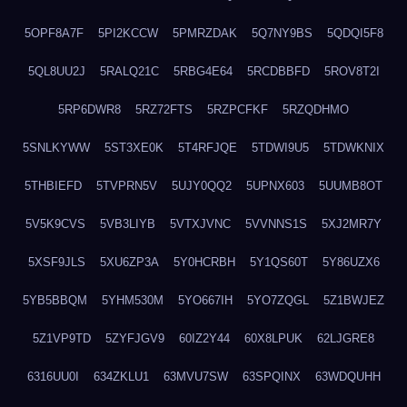
5OPF8A7F
5PI2KCCW
5PMRZDAK
5Q7NY9BS
5QDQI5F8
5QL8UU2J
5RALQ21C
5RBG4E64
5RCDBBFD
5ROV8T2I
5RP6DWR8
5RZ72FTS
5RZPCFKF
5RZQDHMO
5SNLKYWW
5ST3XE0K
5T4RFJQE
5TDWI9U5
5TDWKNIX
5THBIEFD
5TVPRN5V
5UJY0QQ2
5UPNX603
5UUMB8OT
5V5K9CVS
5VB3LIYB
5VTXJVNC
5VVNNS1S
5XJ2MR7Y
5XSF9JLS
5XU6ZP3A
5Y0HCRBH
5Y1QS60T
5Y86UZX6
5YB5BBQM
5YHM530M
5YO667IH
5YO7ZQGL
5Z1BWJEZ
5Z1VP9TD
5ZYFJGV9
60IZ2Y44
60X8LPUK
62LJGRE8
6316UU0I
634ZKLU1
63MVU7SW
63SPQINX
63WDQUHH