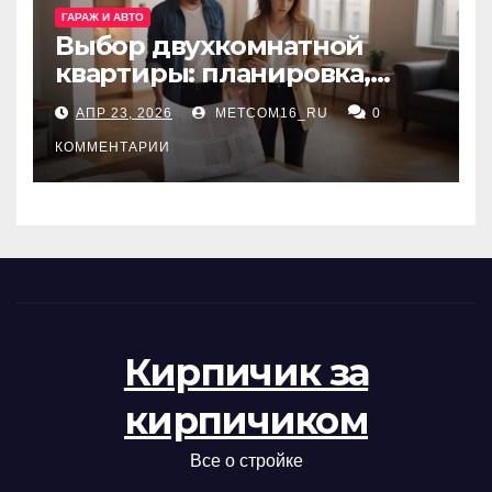
ГАРАЖ И АВТО
Выбор двухкомнатной
квартиры: планировка,
состояние жилья и
АПР 23, 2026
METCOM16_RU
0
проверка документов
КОММЕНТАРИИ
Кирпичик за
кирпичиком
Все о стройке