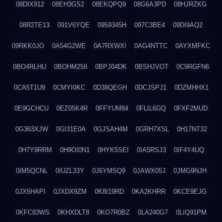
08DIX912
08EH3GS2
08EKQPQ9
08G6A3PD
08HJRZKG
08R2TE13
091V6YQE
0959345H
097C3BE4
09DI9AQ2
09RKK0JO
0A54G2WE
0A7RXWXI
0AG4NTTC
0AYXMFKC
0BO4RLHU
0BOHM258
0BPJ04DK
0BSHJVOT
0C9RGFN6
0CA5T1U9
0CMYI0KC
0D38QEGH
0DCJSPJ1
0DZMHHX1
0E9GCHCU
0EZ05K4R
0FFYUM84
0FLIL6GQ
0FXF2MUD
0G363XJW
0GI31E0A
0GJSAH4M
0GRH7XSL
0H17NT32
0H7Y9RRM
0H9OI0N1
0HYK5SEI
0IA5RSJ3
0IF4Y4UQ
0IM5QCNL
0IUZL33Y
0J6YMSQ9
0JAWX05J
0JMG9NJH
0JX5HAPI
0JXDX9ZM
0K8I19RD
0KA2KHRR
0KCE9EJG
0KFC83WS
0KHXDLT8
0KO7R0BZ
0LA240G7
0LIQ91PM