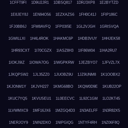
1CFFT9FI
1D9U2JR1
1DBSQ817
1DRJ3XP8
1E2BYTZD
1E8JEY8J
1EN94O56
1EZXAZS6
1FH0C41J
1FIP186C
1FJ0BB6J
1FM8AVFQ
1FP03I5E
1GL2VJGH
1GRISVQA
1GWILLXI
1H4L4ROK
1HAKMC6P
1HDB3VUY
1HHJEK58
1HR93CXT
1I70CGZX
1IASZ8H3
1IF86W04
1IHA2RU7
1IOKJ9IZ
1IOWA7OG
1IWGPKRW
1JEZBYO7
1JFVZL7X
1JKQPSW2
1JL35ZZ0
1JUOBZ9U
1JZ9UNM8
1K1OOBX2
1KJONM1Y
1KJVH227
1KMG68BO
1KQW0D9E
1KUB22OP
1KUC7YQ5
1KVUSEU1
1L0EECVC
1L92C1GM
1LO2KT45
1LVWMXC9
1MF16JX6
1MZGQ4D3
1N3AELFF
1N3R82X5
1NERJOY9
1NIN2DXO
1NIPGIQG
1NTYF4RH
1NZ06F8Q