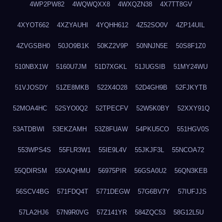
4WP2PW82
4WQWQXX8
4WXQZN38
4X7TT8GV
4XYOT662
4XZYAUHI
4YQHH612
4Z52SO0V
4ZP14UIL
4ZVGSBH0
50JO9B1K
50KZ2V9P
50NNJN5E
50S8F1Z0
510NBX1W
5160U7JM
51D7XGKL
51JUGSIB
51MY24WU
51VJOSDY
51ZE8MKB
522X4O28
52D4GH9B
52FJKYTB
52MOA4HC
52SYO0Q2
52TPECFV
52W5K0BY
52XXY91Q
53ATDBWI
53EKZAMH
53Z8FUAW
54PKU5CO
551HGV0S
553WPS4S
55FLR3W1
55IE9L4V
55JKJF3L
55NCOA72
55QDIRSM
55XAQHMU
56975PIR
56GSA0U2
56QN3KEB
56SCV4BG
571FDQ4T
5771DEGW
57G6BV7Y
57IUFJJS
57LA2HJ6
57N9R0VG
57Z141YR
584ZQC53
58G12L5U