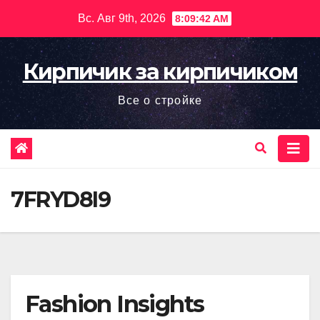
Перейти
Вс. Авг 9th, 2026
8:09:44 AM
к
содержимому
Кирпичик за кирпичиком
Все о стройке
7FRYD8I9
Fashion Insights