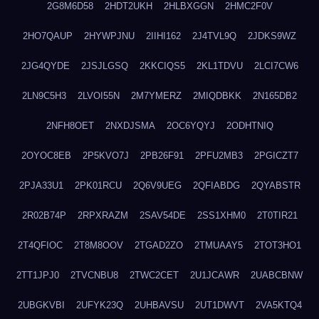
2G8M6D58
2HDT2UKH
2HLBXGGN
2HMC2F0V
2HO7QAUP
2HYWPJNU
2IIHI162
2J4TVL9Q
2JDKS9WZ
2JG4QYDE
2JSJLGSQ
2KKCIQS5
2KL1TDVU
2LCI7CW6
2LN9C5H3
2LVOI55N
2M7YMERZ
2MIQDBKK
2N165DB2
2NFH8OET
2NXDJSMA
2OC6YQYJ
2ODHTNIQ
2OYOC8EB
2P5KVO7J
2PB26F91
2PFU2MB3
2PGICZT7
2PJA33U1
2PK01RCU
2Q6V9UEG
2QFIABDG
2QYABSTR
2R02B74P
2RPXRAZM
2SAV54DE
2SS1XHM0
2T0TIR21
2T4QFIOC
2T8M8OOV
2TGAD2ZO
2TMUAAY5
2TOT3HO1
2TT1JPJ0
2TVCNBU8
2TWC2CET
2U1JCAWR
2UABCBNW
2UBGKVBI
2UFYK23Q
2UHBAVSU
2UT1DWVT
2VA5KTQ4