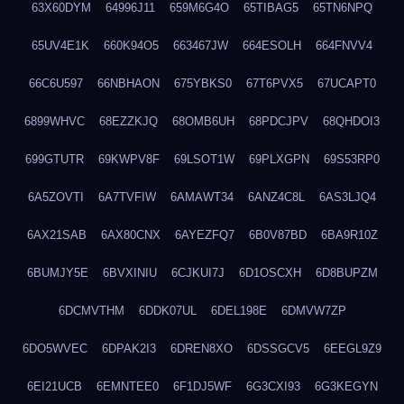
63X60DYM
64996J11
659M6G4O
65TIBAG5
65TN6NPQ
65UV4E1K
660K94O5
663467JW
664ESOLH
664FNVV4
66C6U597
66NBHAON
675YBKS0
67T6PVX5
67UCAPT0
6899WHVC
68EZZKJQ
68OMB6UH
68PDCJPV
68QHDOI3
699GTUTR
69KWPV8F
69LSOT1W
69PLXGPN
69S53RP0
6A5ZOVTI
6A7TVFIW
6AMAWT34
6ANZ4C8L
6AS3LJQ4
6AX21SAB
6AX80CNX
6AYEZFQ7
6B0V87BD
6BA9R10Z
6BUMJY5E
6BVXINIU
6CJKUI7J
6D1OSCXH
6D8BUPZM
6DCMVTHM
6DDK07UL
6DEL198E
6DMVW7ZP
6DO5WVEC
6DPAK2I3
6DREN8XO
6DSSGCV5
6EEGL9Z9
6EI21UCB
6EMNTEE0
6F1DJ5WF
6G3CXI93
6G3KEGYN