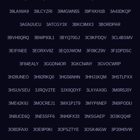
39LAIWA9
39LCYZRI
39MGWN55
39PXKH1B
3A43DKQP
3AGNJUCU
3ATCGY3X
3BKC9MX3
3BORDPAR
3BVH0QRQ
3BWP93L1
3BYQ70GJ
3C9KPDQV
3CL4BSMV
3EIFINEE
3EORXV8Z
3EQ3JWOM
3F09CZ9V
3F1DPDSC
3F84EALY
3GGDN4OR
3GKCN4NY
3GVOCWRP
3H28UNEO
3H92RKQ0
3HG56NHN
3HHJ1KQM
3HSTLPXX
3HSUVSEU
3JRQV2TE
3JX0QDYF
3LXYAX0G
3M0R5J0Y
3ME42K9J
3MOCREJ1
3MX1P1T9
3MYP6NEF
3N0IPODU
3N8UCE6Q
3NE5SFF6
3NH0FX33
3NISGAEP
3O3KQQ4F
3OBDFAXI
3OE9P0KI
3OPSZTYE
3OSK46GW
3P20H0VW