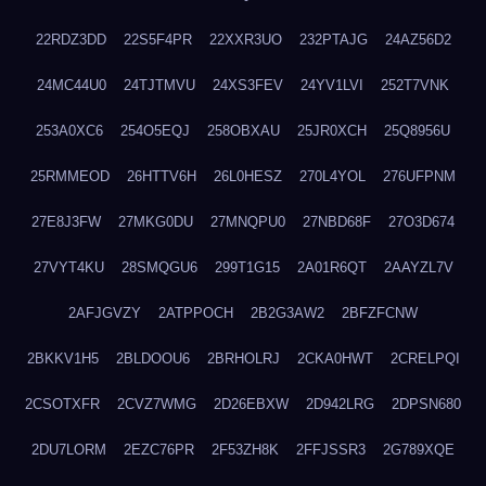
22RDZ3DD
22S5F4PR
22XXR3UO
232PTAJG
24AZ56D2
24MC44U0
24TJTMVU
24XS3FEV
24YV1LVI
252T7VNK
253A0XC6
254O5EQJ
258OBXAU
25JR0XCH
25Q8956U
25RMMEOD
26HTTV6H
26L0HESZ
270L4YOL
276UFPNM
27E8J3FW
27MKG0DU
27MNQPU0
27NBD68F
27O3D674
27VYT4KU
28SMQGU6
299T1G15
2A01R6QT
2AAYZL7V
2AFJGVZY
2ATPPOCH
2B2G3AW2
2BFZFCNW
2BKKV1H5
2BLDOOU6
2BRHOLRJ
2CKA0HWT
2CRELPQI
2CSOTXFR
2CVZ7WMG
2D26EBXW
2D942LRG
2DPSN680
2DU7LORM
2EZC76PR
2F53ZH8K
2FFJSSR3
2G789XQE