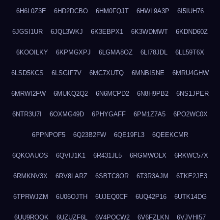
6H6L0Z3E
6HD2DCBO
6HM0FQJT
6HWL9A3P
6I5IUH76
6JGSI1UR
6JQL3WKJ
6K3EBPX1
6K3WDMWT
6KDND60Z
6KOOILKY
6KPMGXPJ
6LGMA8OZ
6LI78JDL
6LL59T6X
6LSD5KCS
6LSGIF7V
6MC7XUTQ
6MNBISNE
6MRU4GHW
6MRWI2FW
6MUKQ2Q2
6N6MCPD2
6N8H9PB2
6NS1JPER
6NTR3U7I
6OXMG49D
6PHYGAFF
6PM1Z7A5
6PO2WC0X
6PPNPOF5
6Q23B2FW
6QE19FL3
6QEEKCMR
6QKOAUOS
6QVIJ1K1
6R431JL5
6RGMWOLX
6RKWC57X
6RMKNV3X
6RV8LARZ
6SBTC8OR
6T3R3AJM
6TKE2JE3
6TPRWJZM
6U06OJTH
6UJEQ0CF
6UQ42P16
6UTK14DG
6UU9ROQK
6UZUZF6L
6V4POCW2
6V6FZLKN
6VJVHI57