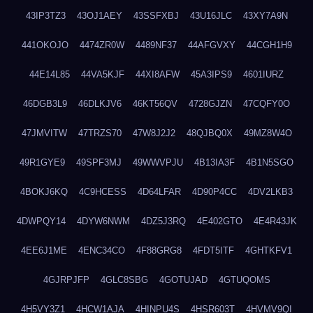
43IP3TZ3
43OJ1AEY
43SSFXBJ
43U16JLC
43XY7A9N
441OKOJO
4474ZR0W
4489NF37
44AFGVXY
44CGH1H9
44E14L85
44VA5KJF
44XI8AFW
45A3IPS9
4601IURZ
46DGB3L9
46DLKJV6
46KT56QV
4728GJZN
47CQFY0O
47JMVITW
47TRZS70
47W8J2J2
48QJBQ0X
49MZ8W4O
49R1GYE9
49SPF3MJ
49WWVPJU
4B13IA3F
4B1N5SGO
4BOKJ6KQ
4C9HCESS
4D64LFAR
4D90P4CC
4DV2LKB3
4DWPQY14
4DYW6NWM
4DZ5J3RQ
4E402GTO
4E4R43JK
4EE6J1ME
4ENC34CO
4F88GRG8
4FDT5ITF
4GHTKFV1
4GJRPJFP
4GLC8SBG
4GOTUJAD
4GTUQOMS
4H5VY3Z1
4HCW1AJA
4HINPU4S
4HSR603T
4HVMV9QI