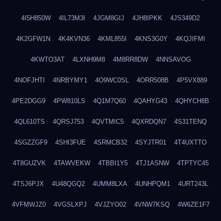
4I5H850W
4IL73M3I
4JGM8GIJ
4JH8IPKK
4JS349D2
4K2GFW1N
4K4KVN36
4KML855I
4KNS3G0Y
4KQJIFMI
4KWTO3AT
4LXNH9M8
4M8RR8DW
4NNSAVOG
4NOFJHTI
4NRBYMY1
4O9WC0SL
4ORR508B
4P5VX889
4PE2DGG9
4PW810LS
4Q1M7Q60
4QAHYG43
4QHYCH8B
4QL610TS
4QRSJ753
4QVTMIC5
4QXRDQN7
4S31TENQ
4SGZZGF9
4SHI3FUE
4SRMCB32
4SYJTR01
4T4UXTTO
4T8GUZVK
4TAWVEKW
4TBBI1Y5
4TJ1ASNW
4TPTYC45
4TSJ6PJX
4U48QGQ2
4UMM8LXA
4UNHPQM1
4URT243L
4VFMWJZ0
4VGSLXPJ
4VJZYO02
4VNW7KSQ
4W6ZE1F7