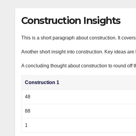
р
p
l
а
Construction Insights
a
в
s
и
s
This is a short paragraph about construction. It cover
т
n
ь
Another short insight into construction. Key ideas are 
i
A concluding thought about construction to round off t
k
i
Construction 1
48
88
1