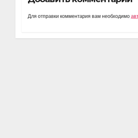
gr
s
o
а
a
A
kl
в
Для отправки комментария вам необходимо
ав
m
p
a
и
p
ss
ть
ni
ki