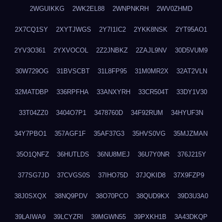
2WGUIKKG
2WK2EL88
2WNPNKRH
2WV0ZHMD
2X7CQ1SY
2XYTJWGS
2Y7I1IC2
2YKK8NSK
2YT95AO1
2YV3O361
2YXVOCOL
2Z2JNBKZ
2ZAJL9NV
30D5VUM9
30W729OG
31BVSCBT
31L8FP95
31M0MR2X
32AT2VLN
32MATDBP
336RPFHA
33ANXYRH
33CR504T
33DY1V30
33T04ZZ0
3404O7P1
3478760D
34F92RUM
34HYUF3N
34Y7PBO1
357AGF1F
35AF37G3
35HVS0VG
35MJZMAN
35O1QNFZ
36HUTLDS
36NU8MEJ
36U7Y0NR
376J215Y
377SG7JD
37CVGS0S
37IHO75D
37JQKID8
37X9FZP9
38J0SXQX
38NQ9PDV
38O70PCO
38QUD9KX
39D3U3A0
39LAIWA9
39LCYZRI
39MGWN55
39PXKH1B
3A43DKQP