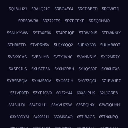
5QL8UU2J
5RALQ21C
5RBG4E64
5RCDBBFD
5ROV8T2I
5RP6DWR8
5RZ72FTS
5RZPCFKF
5RZQDHMO
5SNLKYWW
5ST3XE0K
5T4RFJQE
5TDWI9U5
5TDWKNIX
5THBIEFD
5TVPRN5V
5UJY0QQ2
5UPNX603
5UUMB8OT
5V5K9CVS
5VB3LIYB
5VTXJVNC
5VVNNS1S
5XJ2MR7Y
5XSF9JLS
5XU6ZP3A
5Y0HCRBH
5Y1QS60T
5Y86UZX6
5YB5BBQM
5YHM530M
5YO667IH
5YO7ZQGL
5Z1BWJEZ
5Z1VP9TD
5ZYFJGV9
60IZ2Y44
60X8LPUK
62LJGRE8
6316UU0I
634ZKLU1
63MVU7SW
63SPQINX
63WDQUHH
63X60DYM
64996J11
659M6G4O
65TIBAG5
65TN6NPQ