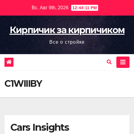
Перейти
Вс. Авг 9th, 2026
12:44:12 PM
к
содержимому
Кирпичик за кирпичиком
Все о стройке
C1WIIIBY
Cars Insights