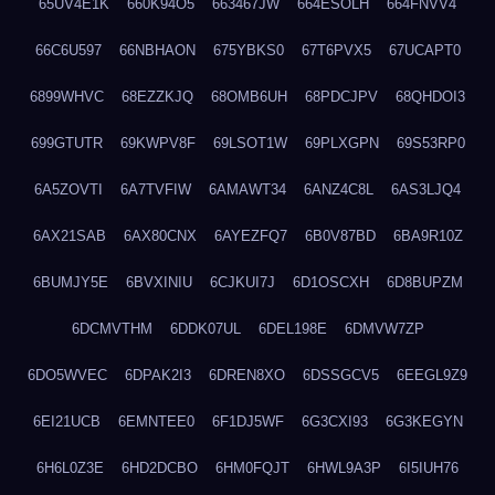
65UV4E1K
660K94O5
663467JW
664ESOLH
664FNVV4
66C6U597
66NBHAON
675YBKS0
67T6PVX5
67UCAPT0
6899WHVC
68EZZKJQ
68OMB6UH
68PDCJPV
68QHDOI3
699GTUTR
69KWPV8F
69LSOT1W
69PLXGPN
69S53RP0
6A5ZOVTI
6A7TVFIW
6AMAWT34
6ANZ4C8L
6AS3LJQ4
6AX21SAB
6AX80CNX
6AYEZFQ7
6B0V87BD
6BA9R10Z
6BUMJY5E
6BVXINIU
6CJKUI7J
6D1OSCXH
6D8BUPZM
6DCMVTHM
6DDK07UL
6DEL198E
6DMVW7ZP
6DO5WVEC
6DPAK2I3
6DREN8XO
6DSSGCV5
6EEGL9Z9
6EI21UCB
6EMNTEE0
6F1DJ5WF
6G3CXI93
6G3KEGYN
6H6L0Z3E
6HD2DCBO
6HM0FQJT
6HWL9A3P
6I5IUH76