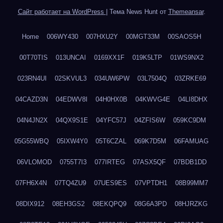
Сайт работает на WordPress
|
Тема News Hunt от
Themeansar
.
Home
006WY430
007HXU2Y
00MGT33M
00SAOS5H
00T70TIS
013UNCAI
0169XX1F
019K5LTP
01WS9NX2
023RN4UI
02SKVUL3
034UW6PW
03L7504Q
03ZRKE69
04CAZD3N
04EDWV8I
04H0HX0B
04KWVG4E
04LI8DHX
04N4JN2X
04QX9S1E
04YFC57J
04ZFIS6W
059KC9DM
05G55WBQ
05IXW4Y0
05T6CZAL
069K7D5M
06FAMUAG
06VLOMOD
0755T7I3
077IRTEG
07ASX5QF
07BDB1DD
07FH6X4N
07TQ4ZU9
07UES9ES
07VPTDH1
08B99MM7
08DIX912
08EH3GS2
08EKQPQ9
08G6A3PD
08HJRZKG