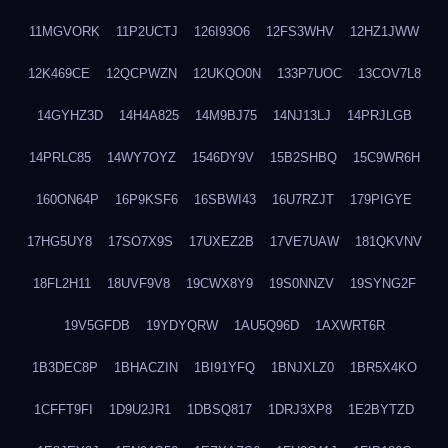
11MGVORK
11P2UCTJ
126I93O6
12FS3WHV
12HZ1JWW
12K469CE
12QCPWZN
12UKQO0N
133P7UOC
13COV7L8
14GYHZ3D
14H4A825
14M9BJ75
14NJ13LJ
14PRJLGB
14PRLC85
14WY7OYZ
1546DY9V
15B2SHBQ
15C9WR6H
160ON64P
16P9KSF6
16SBWI43
16U7RZJT
179PIGYE
17HG5UY8
17SO7X9S
17UXEZ2B
17VE7UAW
181QKVNV
18FL2H11
18UVF9V8
19CWX8Y9
19S0NNZV
19SYNG2F
19V5GFDB
19YDYQRW
1AU5Q96D
1AXWRT6R
1B3DEC8P
1BHACZIN
1BI91YFQ
1BNJXLZ0
1BR5X4KO
1CFFT9FI
1D9U2JR1
1DBSQ817
1DRJ3XP8
1E2BYTZD