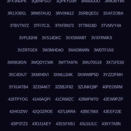
3PX3NDPK
3QBNPSU7
3QPKYD3H
3R660UUO
3R8OBY8R
3RJJOB51
3RM5TAUQ
3RV0N612
3SRBQEDJ
3SXFZOBA
3TBVTN7Z
3TFI7CJL
3TKFBN73
3TTB618D
3TVMVY4A
3VPL82H9
3VS14DKC
3VX5WW8T
3VXFRWKX
3VZRTGEK
3W3MHD4O
3WAD8W9N
3WDTF1N3
3WI8G8SN
3WQDYCWK
3WTTA97N
3WU70G19
3X71FE60
3XC4DIU7
3XMIH0VI
3XMLLD4K
3XWW9P5D
3Y2Z2FMH
3YXUATB4
3Z3344KT
3ZBBJF82
3ZUNKQ9P
40PEO5RM
418TPYOG
41A6AQPI
41CR68ZC
428MPM7O
42EW9PZP
42HIOZNV
42QOZROE
437L5RRA
43BE766X
43EEF23E
43IP3TZ3
43OJ1AEY
43SSFXBJ
43U16JLC
43XY7A9N