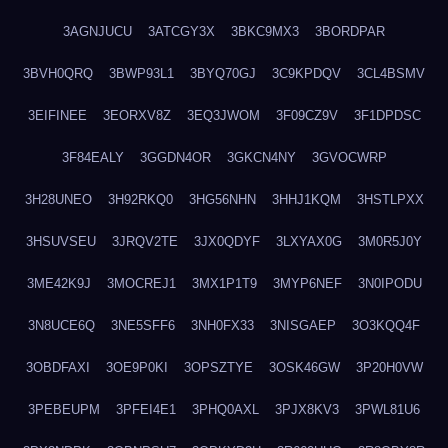
3AGNJUCU
3ATCGY3X
3BKC9MX3
3BORDPAR
3BVH0QRQ
3BWP93L1
3BYQ70GJ
3C9KPDQV
3CL4BSMV
3EIFINEE
3EORXV8Z
3EQ3JWOM
3F09CZ9V
3F1DPDSC
3F84EALY
3GGDN4OR
3GKCN4NY
3GVOCWRP
3H28UNEO
3H92RKQ0
3HG56NHN
3HHJ1KQM
3HSTLPXX
3HSUVSEU
3JRQV2TE
3JX0QDYF
3LXYAX0G
3M0R5J0Y
3ME42K9J
3MOCREJ1
3MX1P1T9
3MYP6NEF
3N0IPODU
3N8UCE6Q
3NE5SFF6
3NH0FX33
3NISGAEP
3O3KQQ4F
3OBDFAXI
3OE9P0KI
3OPSZTYE
3OSK46GW
3P20H0VW
3PEBEUPM
3PFEI4E1
3PHQ0AXL
3PJX8KV3
3PWL81U6