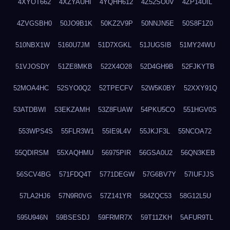
4XYOT662
4XZYAUHI
4YQHH612
4Z52SO0V
4ZP14UIL
4ZVGSBH0
50JO9B1K
50KZ2V9P
50NNJN5E
50S8F1Z0
510NBX1W
5160U7JM
51D7XGKL
51JUGSIB
51MY24WU
51VJOSDY
51ZE8MKB
522X4O28
52D4GH9B
52FJKYTB
52MOA4HC
52SYO0Q2
52TPECFV
52W5K0BY
52XXY91Q
53ATDBWI
53EKZAMH
53Z8FUAW
54PKU5CO
551HGV0S
553WPS4S
55FLR3W1
55IE9L4V
55JKJF3L
55NCOA72
55QDIRSM
55XAQHMU
56975PIR
56GSA0U2
56QN3KEB
56SCV4BG
571FDQ4T
5771DEGW
57G6BV7Y
57IUFJJS
57LA2HJ6
57N9R0VG
57Z141YR
584ZQC53
58G12L5U
595U946N
59BSESDJ
59FRMR7X
59T11ZKH
5AFUR9TL