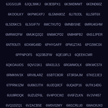
6JGSI1UR
6JQL3WKJ
6K3EBPX1
6K3WDMWT
6KDND60Z
6KOOILKY
6KPMGXPJ
6LGMA8OZ
6LI78JDL
6LL59T6X
6LSD5KCS
6LSGIF7V
6MC7XUTQ
6MNBISNE
6MRU4GHW
6MRWI2FW
6MUKQ2Q2
6N6MCPD2
6N8H9PB2
6NS1JPER
6NTR3U7I
6OXMG49D
6PHYGAFF
6PM1Z7A5
6PO2WC0X
6PPNPOF5
6Q23B2FW
6QE19FL3
6QEEKCMR
6QKOAUOS
6QVIJ1K1
6R431JL5
6RGMWOLX
6RKWC57X
6RMKNV3X
6RV8LARZ
6SBTC8OR
6T3R3AJM
6TKE2JE3
6TPRWJZM
6U06OJTH
6UJEQ0CF
6UQ42P16
6UTK14DG
6UU9ROQK
6UZUZF6L
6V4POCW2
6V6FZLKN
6VJVHI57
6VQ1DZQ1
6VZACB5E
6W0V02MY
6W1CRLU0
6WAOIUX0