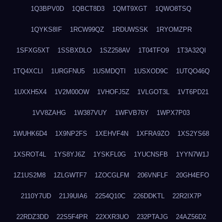
1Q3BPV0D
1QBCT8D3
1QMT9XGT
1QWO8TSQ
1QYKS8IF
1RCW99QZ
1RDUWSSK
1RYOMZPR
1SFXG5XT
1SSBXDLO
1SZ258AV
1T04TFO9
1T3A32QI
1TQ4XCLI
1URGFNU5
1USMDQTI
1USXOD9C
1UTQO46Q
1UXXH5X4
1V2M00OW
1VHOFJ5Z
1VLGOT3L
1VT6PD21
1VV8ZAHG
1W387VUY
1WFVB76Y
1WPX7P03
1WUHK6D4
1X9NP2FS
1XEHVF4N
1XFRA9ZO
1XS2YS68
1XSROT4L
1YS8YJ6Z
1YSKFL0G
1YUCNSFB
1YYN7W1J
1Z1US2M8
1ZLGWTF7
1ZOCGLFM
206VNFLF
20GH4EFO
2110Y7UD
21J9UIA6
2254Q10C
226DDKTL
22R2IX7P
22RDZ3DD
22S5F4PR
22XXR3UO
232PTAJG
24AZ56D2