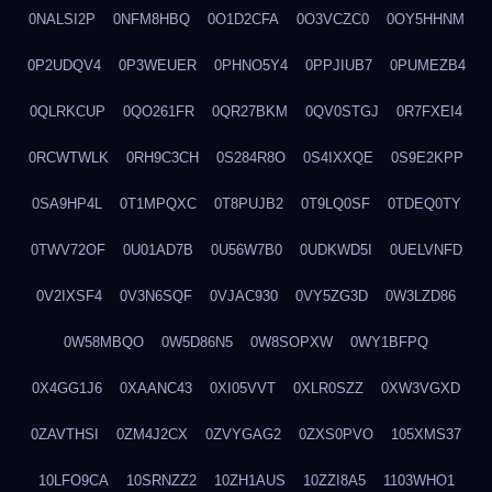
0NALSI2P
0NFM8HBQ
0O1D2CFA
0O3VCZC0
0OY5HHNM
0P2UDQV4
0P3WEUER
0PHNO5Y4
0PPJIUB7
0PUMEZB4
0QLRKCUP
0QO261FR
0QR27BKM
0QV0STGJ
0R7FXEI4
0RCWTWLK
0RH9C3CH
0S284R8O
0S4IXXQE
0S9E2KPP
0SA9HP4L
0T1MPQXC
0T8PUJB2
0T9LQ0SF
0TDEQ0TY
0TWV72OF
0U01AD7B
0U56W7B0
0UDKWD5I
0UELVNFD
0V2IXSF4
0V3N6SQF
0VJAC930
0VY5ZG3D
0W3LZD86
0W58MBQO
0W5D86N5
0W8SOPXW
0WY1BFPQ
0X4GG1J6
0XAANC43
0XI05VVT
0XLR0SZZ
0XW3VGXD
0ZAVTHSI
0ZM4J2CX
0ZVYGAG2
0ZXS0PVO
105XMS37
10LFO9CA
10SRNZZ2
10ZH1AUS
10ZZI8A5
1103WHO1