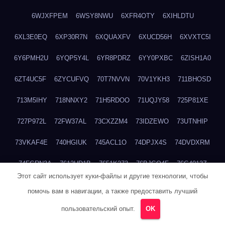
6WJXFPEM
6WSY8NWU
6XFR4OTY
6XIHLDTU
6XL3E0EQ
6XP30R7N
6XQUAXFV
6XUCD56H
6XVXTC5I
6Y6PMH2U
6YQP5Y4L
6YR8PDRZ
6YY0PXBC
6ZISH1A0
6ZT4UC5F
6ZYCUFVQ
70T7NVVN
70V1YKH3
711BHOSD
713M5IHY
718NNXY2
71H5RDOO
71UQJY58
725P81XE
727P972L
72FW37AL
73CXZZM4
73IDZEWO
73UTNHIP
73VKAF4E
740HGIUK
745ACL1O
74DPJX4S
74DVDXRM
74FGRN3A
7612HD1B
7651K273
76BJGQ4F
76G4013Z
Этот сайт использует куки-файлы и другие технологии, чтобы
76HU4CRK
76LLJI2Y
7777M27H
77BED9B2
77BGMMG4
помочь вам в навигации, а также предоставить лучший
77S55623
77TABW20
780FZHSV
78Q29S80
78XWEZ88
пользовательский опыт.
OK