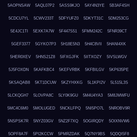
5AOPNSAW
5AQL07P2
5ASS9KJO
5AY4N3YE
5B3AF4SH
5CDCU7YL
5CWV233T
5DFYUFZ0
5DKYT31C
5DM253CG
5E4JC1TI
5EXK7A7W
5F447S51
5FMM242C
5FNR39CT
5GEF3377
5GYKO7P3
5H18E5N3
5H4C8VII
5HANI4XK
5HER0XEV
5HNS21Z8
5IFXGJFK
5IITXOZY
5IVSLWGV
5J5FOXDN
5KAFKBC4
5KEFVRBK
5KFBILGV
5KP635PE
5KSAQAB8
5KT1DCUW
5KZYHXKG
5L1KPI2V
5L515L3S
5LCKQGH7
5LOVPA8C
5LY0K9GU
5M4U4YA3
5M8JMWFU
5MC4C6M0
5MOLUGED
5NCKLFPQ
5NI5PO7L
5NROBV9R
5NSPSK7R
5NYZ03GV
5NZ2F7XQ
5OGIRQDY
5OIXNVW6
5OPF8A7F
5PI2KCCW
5PMRZDAK
5Q7NY9BS
5QDQI5F8