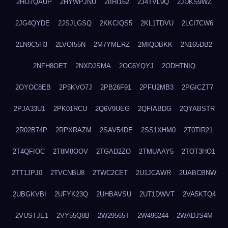
2HO7QAUP
2HYWPJNU
2IIHI162
2J4TVL9Q
2JDKS9WZ
2JG4QYDE
2JSJLGSQ
2KKCIQS5
2KL1TDVU
2LCI7CW6
2LN9C5H3
2LVOI55N
2M7YMERZ
2MIQDBKK
2N165DB2
2NFH8OET
2NXDJSMA
2OC6YQYJ
2ODHTNIQ
2OYOC8EB
2P5KVO7J
2PB26F91
2PFU2MB3
2PGICZT7
2PJA33U1
2PK01RCU
2Q6V9UEG
2QFIABDG
2QYABSTR
2R02B74P
2RPXRAZM
2SAV54DE
2SS1XHM0
2T0TIR21
2T4QFIOC
2T8M8OOV
2TGAD2ZO
2TMUAAY5
2TOT3HO1
2TT1JPJ0
2TVCNBU8
2TWC2CET
2U1JCAWR
2UABCBNW
2UBGKVBI
2UFYK23Q
2UHBAVSU
2UT1DWVT
2VA5KTQ4
2VUSTJE1
2VY55Q8B
2W29565T
2W496244
2WADJS4M