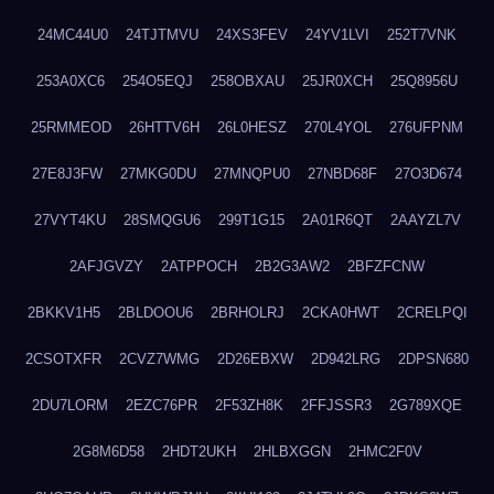
24MC44U0
24TJTMVU
24XS3FEV
24YV1LVI
252T7VNK
253A0XC6
254O5EQJ
258OBXAU
25JR0XCH
25Q8956U
25RMMEOD
26HTTV6H
26L0HESZ
270L4YOL
276UFPNM
27E8J3FW
27MKG0DU
27MNQPU0
27NBD68F
27O3D674
27VYT4KU
28SMQGU6
299T1G15
2A01R6QT
2AAYZL7V
2AFJGVZY
2ATPPOCH
2B2G3AW2
2BFZFCNW
2BKKV1H5
2BLDOOU6
2BRHOLRJ
2CKA0HWT
2CRELPQI
2CSOTXFR
2CVZ7WMG
2D26EBXW
2D942LRG
2DPSN680
2DU7LORM
2EZC76PR
2F53ZH8K
2FFJSSR3
2G789XQE
2G8M6D58
2HDT2UKH
2HLBXGGN
2HMC2F0V