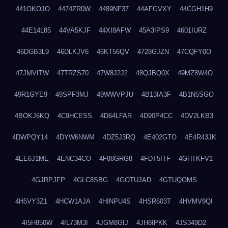
441OKOJO
4474ZR0W
4489NF37
44AFGVXY
44CGH1H9
44E14L85
44VA5KJF
44XI8AFW
45A3IPS9
4601IURZ
46DGB3L9
46DLKJV6
46KT56QV
4728GJZN
47CQFY0O
47JMVITW
47TRZS70
47W8J2J2
48QJBQ0X
49MZ8W4O
49R1GYE9
49SPF3MJ
49WWVPJU
4B13IA3F
4B1N5SGO
4BOKJ6KQ
4C9HCESS
4D64LFAR
4D90P4CC
4DV2LKB3
4DWPQY14
4DYW6NWM
4DZ5J3RQ
4E402GTO
4E4R43JK
4EE6J1ME
4ENC34CO
4F88GRG8
4FDT5ITF
4GHTKFV1
4GJRPJFP
4GLC8SBG
4GOTUJAD
4GTUQOMS
4H5VY3Z1
4HCW1AJA
4HINPU4S
4HSR603T
4HVMV9QI
4I5H850W
4IL73M3I
4JGM8GIJ
4JH8IPKK
4JS349D2