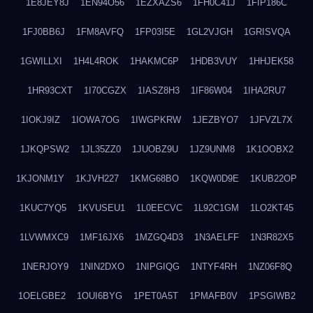
1E8JEY8J
1EN94O56
1EZXAZS6
1FH0C41J
1FIP186C
1FJ0BB6J
1FM8AVFQ
1FP03I5E
1GL2VJGH
1GRISVQA
1GWILLXI
1H4L4ROK
1HAKMC6P
1HDB3VUY
1HHJEK58
1HR93CXT
1I70CGZX
1IASZ8H3
1IF86W04
1IHA2RU7
1IOKJ9IZ
1IOWA7OG
1IWGPKRW
1JEZBYO7
1JFVZL7X
1JKQPSW2
1JL35ZZ0
1JUOBZ9U
1JZ9UNM8
1K1OOBX2
1KJONM1Y
1KJVH227
1KMG68BO
1KQW0D9E
1KUB22OP
1KUC7YQ5
1KVUSEU1
1L0EECVC
1L92C1GM
1LO2KT45
1LVWMXC9
1MF16JX6
1MZGQ4D3
1N3AELFF
1N3R82X5
1NERJOY9
1NIN2DXO
1NIPGIQG
1NTYF4RH
1NZ06F8Q
1OELGBE2
1OUI6BYG
1PET0A5T
1PMAFB0V
1PSGIWB2