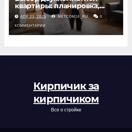
квартиры: планировка,
состояние жилья и
АПР 23, 2026
METCOM16_RU
0
проверка документов
КОММЕНТАРИИ
Кирпичик за
кирпичиком
Все о стройке