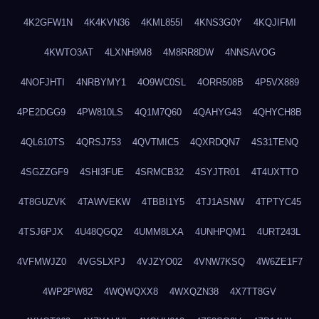
4K2GFW1N
4K4KVN36
4KML855I
4KNS3G0Y
4KQJIFMI
4KWTO3AT
4LXNH9M8
4M8RR8DW
4NNSAVOG
4NOFJHTI
4NRBYMY1
4O9WC0SL
4ORR508B
4P5VX889
4PE2DGG9
4PW810LS
4Q1M7Q60
4QAHYG43
4QHYCH8B
4QL610TS
4QRSJ753
4QVTMIC5
4QXRDQN7
4S31TENQ
4SGZZGF9
4SHI3FUE
4SRMCB32
4SYJTR01
4T4UXTTO
4T8GUZVK
4TAWVEKW
4TBBI1Y5
4TJ1ASNW
4TPTYC45
4TSJ6PJX
4U48QGQ2
4UMM8LXA
4UNHPQM1
4URT243L
4VFMWJZ0
4VGSLXPJ
4VJZYO02
4VNW7KSQ
4W6ZE1F7
4WP2PW82
4WQWQXX8
4WXQZN38
4X7TT8GV