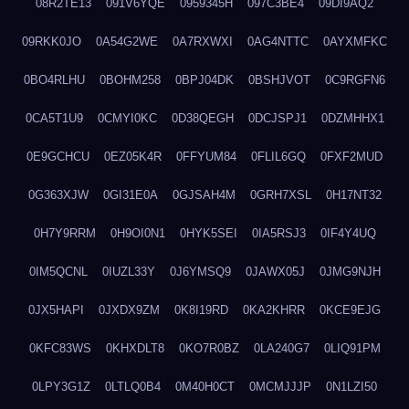
08R2TE13
091V6YQE
0959345H
097C3BE4
09DI9AQ2
09RKK0JO
0A54G2WE
0A7RXWXI
0AG4NTTC
0AYXMFKC
0BO4RLHU
0BOHM258
0BPJ04DK
0BSHJVOT
0C9RGFN6
0CA5T1U9
0CMYI0KC
0D38QEGH
0DCJSPJ1
0DZMHHX1
0E9GCHCU
0EZ05K4R
0FFYUM84
0FLIL6GQ
0FXF2MUD
0G363XJW
0GI31E0A
0GJSAH4M
0GRH7XSL
0H17NT32
0H7Y9RRM
0H9OI0N1
0HYK5SEI
0IA5RSJ3
0IF4Y4UQ
0IM5QCNL
0IUZL33Y
0J6YMSQ9
0JAWX05J
0JMG9NJH
0JX5HAPI
0JXDX9ZM
0K8I19RD
0KA2KHRR
0KCE9EJG
0KFC83WS
0KHXDLT8
0KO7R0BZ
0LA240G7
0LIQ91PM
0LPY3G1Z
0LTLQ0B4
0M40H0CT
0MCMJJJP
0N1LZI50