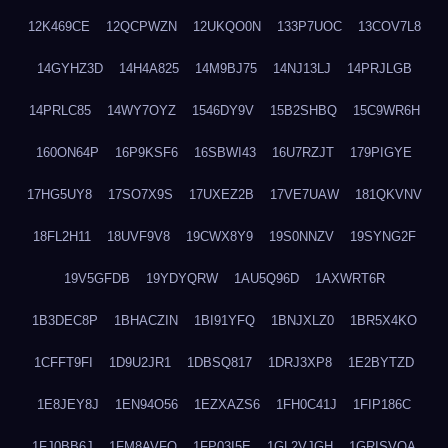
12K469CE
12QCPWZN
12UKQO0N
133P7UOC
13COV7L8
14GYHZ3D
14H4A825
14M9BJ75
14NJ13LJ
14PRJLGB
14PRLC85
14WY7OYZ
1546DY9V
15B2SHBQ
15C9WR6H
160ON64P
16P9KSF6
16SBWI43
16U7RZJT
179PIGYE
17HG5UY8
17SO7X9S
17UXEZ2B
17VE7UAW
181QKVNV
18FL2H11
18UVF9V8
19CWX8Y9
19S0NNZV
19SYNG2F
19V5GFDB
19YDYQRW
1AU5Q96D
1AXWRT6R
1B3DEC8P
1BHACZIN
1BI91YFQ
1BNJXLZ0
1BR5X4KO
1CFFT9FI
1D9U2JR1
1DBSQ817
1DRJ3XP8
1E2BYTZD
1E8JEY8J
1EN94O56
1EZXAZS6
1FH0C41J
1FIP186C
1FJ0BB6J
1FM8AVFQ
1FP03I5E
1GL2VJGH
1GRISVQA