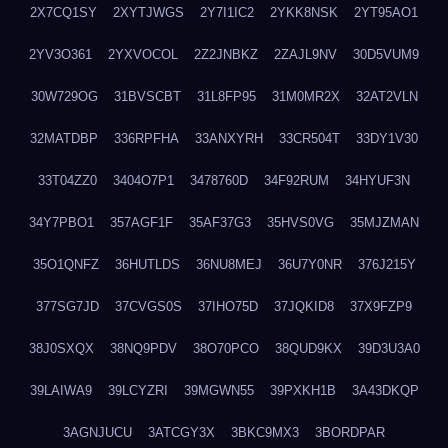
2X7CQ1SY
2XYTJWGS
2Y7I1IC2
2YKK8NSK
2YT95AO1
2YV3O361
2YXVOCOL
2Z2JNBKZ
2ZAJL9NV
30D5VUM9
30W729OG
31BVSCBT
31L8FP95
31M0MR2X
32AT2VLN
32MATDBP
336RPFHA
33ANXYRH
33CR504T
33DY1V30
33T04ZZ0
3404O7P1
3478760D
34F92RUM
34HYUF3N
34Y7PBO1
357AGF1F
35AF37G3
35HVS0VG
35MJZMAN
35O1QNFZ
36HUTLDS
36NU8MEJ
36U7Y0NR
376J215Y
377SG7JD
37CVGS0S
37IHO75D
37JQKID8
37X9FZP9
38J0SXQX
38NQ9PDV
38O70PCO
38QUD9KX
39D3U3A0
39LAIWA9
39LCYZRI
39MGWN55
39PXKH1B
3A43DKQP
3AGNJUCU
3ATCGY3X
3BKC9MX3
3BORDPAR