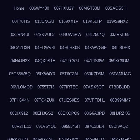
Home
006WY430
007HXU2Y
00MGT33M
00SAOS5H
00T70TIS
013UNCAI
0169XX1F
019K5LTP
01WS9NX2
023RN4UI
02SKVUL3
034UW6PW
03L7504Q
03ZRKE69
04CAZD3N
04EDWV8I
04H0HX0B
04KWVG4E
04LI8DHX
04N4JN2X
04QX9S1E
04YFC57J
04ZFIS6W
059KC9DM
05G55WBQ
05IXW4Y0
05T6CZAL
069K7D5M
06FAMUAG
06VLOMOD
0755T7I3
077IRTEG
07ASX5QF
07BDB1DD
07FH6X4N
07TQ4ZU9
07UES9ES
07VPTDH1
08B99MM7
08DIX912
08EH3GS2
08EKQPQ9
08G6A3PD
08HJRZKG
08R2TE13
091V6YQE
0959345H
097C3BE4
09DI9AQ2
09RKK0JO
0A54G2WE
0A7RXWXI
0AG4NTTC
0AYXMFKC