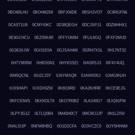
0BO4RLHU
0BOHM258
0BPJ04DK
0BSHJVOT
0C9RGFN6
0CA5T1U9
0CMYI0KC
0D38QEGH
0DCJSPJ1
0DZMHHX1
0E9GCHCU
0EZ05K4R
0FFYUM84
0FLIL6GQ
0FXF2MUD
0G363XJW
0GI31E0A
0GJSAH4M
0GRH7XSL
0H17NT32
0H7Y9RRM
0H9OI0N1
0HYK5SEI
0IA5RSJ3
0IF4Y4UQ
0IM5QCNL
0IUZL33Y
0J6YMSQ9
0JAWX05J
0JMG9NJH
0JX5HAPI
0JXDX9ZM
0K8I19RD
0KA2KHRR
0KCE9EJG
0KFC83WS
0KHXDLT8
0KO7R0BZ
0LA240G7
0LIQ91PM
0LPY3G1Z
0LTLQ0B4
0M40H0CT
0MCMJJJP
0N1LZI50
0NALSI2P
0NFM8HBQ
0O1D2CFA
0O3VCZC0
0OY5HHNM