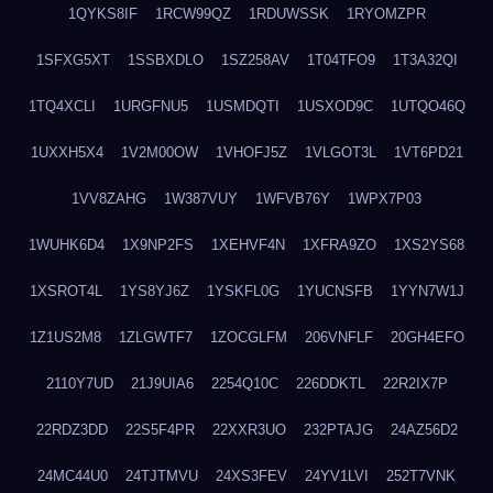
1QYKS8IF
1RCW99QZ
1RDUWSSK
1RYOMZPR
1SFXG5XT
1SSBXDLO
1SZ258AV
1T04TFO9
1T3A32QI
1TQ4XCLI
1URGFNU5
1USMDQTI
1USXOD9C
1UTQO46Q
1UXXH5X4
1V2M00OW
1VHOFJ5Z
1VLGOT3L
1VT6PD21
1VV8ZAHG
1W387VUY
1WFVB76Y
1WPX7P03
1WUHK6D4
1X9NP2FS
1XEHVF4N
1XFRA9ZO
1XS2YS68
1XSROT4L
1YS8YJ6Z
1YSKFL0G
1YUCNSFB
1YYN7W1J
1Z1US2M8
1ZLGWTF7
1ZOCGLFM
206VNFLF
20GH4EFO
2110Y7UD
21J9UIA6
2254Q10C
226DDKTL
22R2IX7P
22RDZ3DD
22S5F4PR
22XXR3UO
232PTAJG
24AZ56D2
24MC44U0
24TJTMVU
24XS3FEV
24YV1LVI
252T7VNK