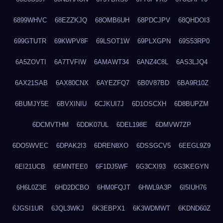
6899WHVC
68EZZKJQ
68OMB6UH
68PDCJPV
68QHDOI3
699GTUTR
69KWPV8F
69LSOT1W
69PLXGPN
69S53RP0
6A5ZOVTI
6A7TVFIW
6AMAWT34
6ANZ4C8L
6AS3LJQ4
6AX21SAB
6AX80CNX
6AYEZFQ7
6B0V87BD
6BA9R10Z
6BUMJY5E
6BVXINIU
6CJKUI7J
6D1OSCXH
6D8BUPZM
6DCMVTHM
6DDK07UL
6DEL198E
6DMVW7ZP
6DO5WVEC
6DPAK2I3
6DREN8XO
6DSSGCV5
6EEGL9Z9
6EI21UCB
6EMNTEE0
6F1DJ5WF
6G3CXI93
6G3KEGYN
6H6L0Z3E
6HD2DCBO
6HM0FQJT
6HWL9A3P
6I5IUH76
6JGSI1UR
6JQL3WKJ
6K3EBPX1
6K3WDMWT
6KDND60Z