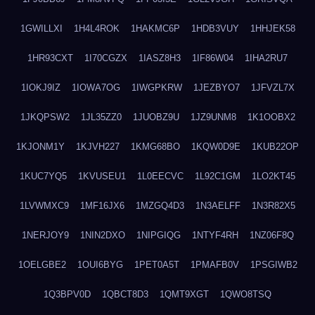
1GWILLXI
1H4L4ROK
1HAKMC6P
1HDB3VUY
1HHJEK58
1HR93CXT
1I70CGZX
1IASZ8H3
1IF86W04
1IHA2RU7
1IOKJ9IZ
1IOWA7OG
1IWGPKRW
1JEZBYO7
1JFVZL7X
1JKQPSW2
1JL35ZZ0
1JUOBZ9U
1JZ9UNM8
1K1OOBX2
1KJONM1Y
1KJVH227
1KMG68BO
1KQW0D9E
1KUB22OP
1KUC7YQ5
1KVUSEU1
1L0EECVC
1L92C1GM
1LO2KT45
1LVWMXC9
1MF16JX6
1MZGQ4D3
1N3AELFF
1N3R82X5
1NERJOY9
1NIN2DXO
1NIPGIQG
1NTYF4RH
1NZ06F8Q
1OELGBE2
1OUI6BYG
1PET0A5T
1PMAFB0V
1PSGIWB2
1Q3BPV0D
1QBCT8D3
1QMT9XGT
1QWO8TSQ