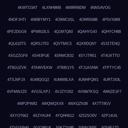
4KWTO3AT
4LXNH9M8
4M8RR8DW
4NNSAVOG
4NOFJHTI
4NRBYMY1
4O9WC0SL
4ORR508B
4P5VX889
4PE2DGG9
4PW810LS
4Q1M7Q60
4QAHYG43
4QHYCH8B
4QL610TS
4QRSJ753
4QVTMIC5
4QXRDQN7
4S31TENQ
4SGZZGF9
4SHI3FUE
4SRMCB32
4SYJTR01
4T4UXTTO
4T8GUZVK
4TAWVEKW
4TBBI1Y5
4TJ1ASNW
4TPTYC45
4TSJ6PJX
4U48QGQ2
4UMM8LXA
4UNHPQM1
4URT243L
4VFMWJZ0
4VGSLXPJ
4VJZYO02
4VNW7KSQ
4W6ZE1F7
4WP2PW82
4WQWQXX8
4WXQZN38
4X7TT8GV
4XYOT662
4XZYAUHI
4YQHH612
4Z52SO0V
4ZP14UIL
4ZVGSBH0
50JO9B1K
50KZ2V9P
50NNJN5E
50S8F1Z0