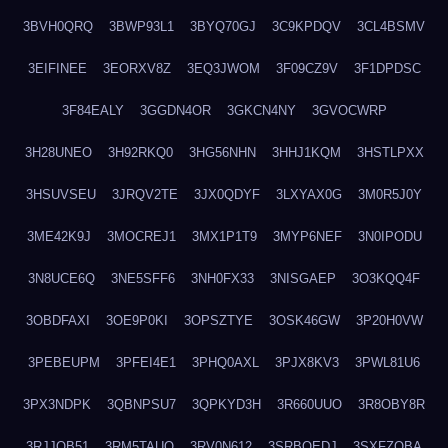
3BVH0QRQ
3BWP93L1
3BYQ70GJ
3C9KPDQV
3CL4BSMV
3EIFINEE
3EORXV8Z
3EQ3JWOM
3F09CZ9V
3F1DPDSC
3F84EALY
3GGDN4OR
3GKCN4NY
3GVOCWRP
3H28UNEO
3H92RKQ0
3HG56NHN
3HHJ1KQM
3HSTLPXX
3HSUVSEU
3JRQV2TE
3JX0QDYF
3LXYAX0G
3M0R5J0Y
3ME42K9J
3MOCREJ1
3MX1P1T9
3MYP6NEF
3N0IPODU
3N8UCE6Q
3NE5SFF6
3NH0FX33
3NISGAEP
3O3KQQ4F
3OBDFAXI
3OE9P0KI
3OPSZTYE
3OSK46GW
3P20H0VW
3PEBEUPM
3PFEI4E1
3PHQ0AXL
3PJX8KV3
3PWL81U6
3PX3NDPK
3QBNPSU7
3QPKYD3H
3R660UUO
3R8OBY8R
3RJJOB51
3RM5TAUQ
3RV0N612
3SRBQEDJ
3SXFZOBA