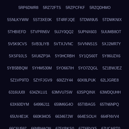
5RP6DWR8
5RZ72FTS
5RZPCFKF
5RZQDHMO
5SNLKYWW
5ST3XE0K
5T4RFJQE
5TDWI9U5
5TDWKNIX
5THBIEFD
5TVPRN5V
5UJY0QQ2
5UPNX603
5UUMB8OT
5V5K9CVS
5VB3LIYB
5VTXJVNC
5VVNNS1S
5XJ2MR7Y
5XSF9JLS
5XU6ZP3A
5Y0HCRBH
5Y1QS60T
5Y86UZX6
5YB5BBQM
5YHM530M
5YO667IH
5YO7ZQGL
5Z1BWJEZ
5Z1VP9TD
5ZYFJGV9
60IZ2Y44
60X8LPUK
62LJGRE8
6316UU0I
634ZKLU1
63MVU7SW
63SPQINX
63WDQUHH
63X60DYM
64996J11
659M6G4O
65TIBAG5
65TN6NPQ
65UV4E1K
660K94O5
663467JW
664ESOLH
664FNVV4
66C6U597
66NBHAON
675YBKS0
67T6PVX5
67UCAPT0