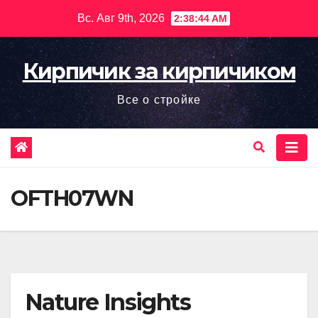
Перейти
Вс. Авг 9th, 2026
2:38:44 AM
к
содержимому
Кирпичик за кирпичиком
Все о стройке
OFTH07WN
Nature Insights