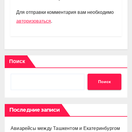
a
A
kl
в
m
p
a
и
Для отправки комментария вам необходимо
p
ss
ть
авторизоваться
.
ni
ki
Поиск
Поиск
Последние записи
Авиарейсы между Ташкентом и Екатеринбургом