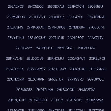
253A0XC6
254O5EQJ
258OBXAU
25JR0XCH
25Q8956U
25RMMEOD
26HTTV6H
26L0HESZ
270L4YOL
276UFPNM
27E8J3FW
27MKG0DU
27MNQPU0
27NBD68F
27O3D674
27VYT4KU
28SMQGU6
299T1G15
2A01R6QT
2AAYZL7V
2AFJGVZY
2ATPPOCH
2B2G3AW2
2BFZFCNW
2BKKV1H5
2BLDOOU6
2BRHOLRJ
2CKA0HWT
2CRELPQI
2CSOTXFR
2CVZ7WMG
2D26EBXW
2D942LRG
2DPSN680
2DU7LORM
2EZC76PR
2F53ZH8K
2FFJSSR3
2G789XQE
2G8M6D58
2HDT2UKH
2HLBXGGN
2HMC2F0V
2HO7QAUP
2HYWPJNU
2IIHI162
2J4TVL9Q
2JDKS9WZ
2JG4QYDE
2JSJLGSQ
2KKCIQS5
2KL1TDVU
2LCI7CW6