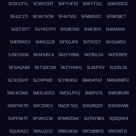
5CDCU7YL
5CWV233T
5DFYUFZ0
5DKYT31C
5DM253CG
5E4JC1TI
5EXK7A7W
5F447S51
5FMM242C
5FNR39CT
5GEF3377
5GYKO7P3
5H18E5N3
5H4C8VII
5HANI4XK
5HER0XEV
5HNS21Z8
5IFXGJFK
5IITXOZY
5IVSLWGV
5J5FOXDN
5KAFKBC4
5KEFVRBK
5KFBILGV
5KP635PE
5KSAQAB8
5KT1DCUW
5KZYHXKG
5L1KPI2V
5L515L3S
5LCKQGH7
5LOVPA8C
5LY0K9GU
5M4U4YA3
5M8JMWFU
5MC4C6M0
5MOLUGED
5NCKLFPQ
5NI5PO7L
5NROBV9R
5NSPSK7R
5NYZ03GV
5NZ2F7XQ
5OGIRQDY
5OIXNVW6
5OPF8A7F
5PI2KCCW
5PMRZDAK
5Q7NY9BS
5QDQI5F8
5QL8UU2J
5RALQ21C
5RBG4E64
5RCDBBFD
5ROV8T2I