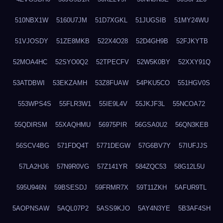
510NBX1W
5160U7JM
51D7XGKL
51JUGSIB
51MY24WU
51VJOSDY
51ZE8MKB
522X4O28
52D4GH9B
52FJKYTB
52MOA4HC
52SYO0Q2
52TPECFV
52W5K0BY
52XXY91Q
53ATDBWI
53EKZAMH
53Z8FUAW
54PKU5CO
551HGV0S
553WPS4S
55FLR3W1
55IE9L4V
55JKJF3L
55NCOA72
55QDIRSM
55XAQHMU
56975PIR
56GSA0U2
56QN3KEB
56SCV4BG
571FDQ4T
5771DEGW
57G6BV7Y
57IUFJJS
57LA2HJ6
57N9R0VG
57Z141YR
584ZQC53
58G12L5U
595U946N
59BSESDJ
59FRMR7X
59T11ZKH
5AFUR9TL
5AOPNSAW
5AQL07P2
5ASS9KJO
5AY4N3YE
5B3AF4SH