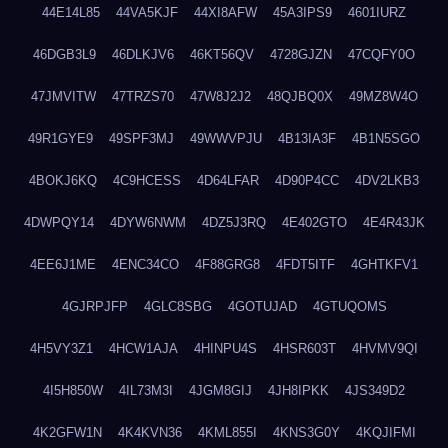
44E14L85
44VA5KJF
44XI8AFW
45A3IPS9
4601IURZ
46DGB3L9
46DLKJV6
46KT56QV
4728GJZN
47CQFY0O
47JMVITW
47TRZS70
47W8J2J2
48QJBQ0X
49MZ8W4O
49R1GYE9
49SPF3MJ
49WWVPJU
4B13IA3F
4B1N5SGO
4BOKJ6KQ
4C9HCESS
4D64LFAR
4D90P4CC
4DV2LKB3
4DWPQY14
4DYW6NWM
4DZ5J3RQ
4E402GTO
4E4R43JK
4EE6J1ME
4ENC34CO
4F88GRG8
4FDT5ITF
4GHTKFV1
4GJRPJFP
4GLC8SBG
4GOTUJAD
4GTUQOMS
4H5VY3Z1
4HCW1AJA
4HINPU4S
4HSR603T
4HVMV9QI
4I5H850W
4IL73M3I
4JGM8GIJ
4JH8IPKK
4JS349D2
4K2GFW1N
4K4KVN36
4KML855I
4KNS3G0Y
4KQJIFMI