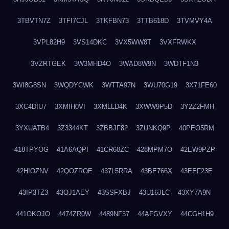
3TBVTN7Z
3TFI7CJL
3TKFBN73
3TTB618D
3TVMVY4A
3VPL82H9
3VS14DKC
3VX5WW8T
3VXFRWKX
3VZRTGEK
3W3MHD4O
3WAD8W9N
3WDTF1N3
3WI8G8SN
3WQDYCWK
3WTTA97N
3WU70G19
3X71FE60
3XC4DIU7
3XMIH0VI
3XMLLD4K
3XWW9P5D
3Y2Z2FMH
3YXUATB4
3Z3344KT
3ZBBJF82
3ZUNKQ9P
40PEO5RM
418TPYOG
41A6AQPI
41CR68ZC
428MPM7O
42EW9PZP
42HIOZNV
42QOZROE
437L5RRA
43BE766X
43EEF23E
43IP3TZ3
43OJ1AEY
43SSFXBJ
43U16JLC
43XY7A9N
441OKOJO
4474ZR0W
4489NF37
44AFGVXY
44CGH1H9