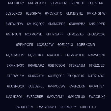
6KOOILKY
6KPMGXPJ
6LGMA8OZ
6LI78JDL
6LL59T6X
6LSD5KCS
6LSGIF7V
6MC7XUTQ
6MNBISNE
6MRU4GHW
6MRWI2FW
6MUKQ2Q2
6N6MCPD2
6N8H9PB2
6NS1JPER
6NTR3U7I
6OXMG49D
6PHYGAFF
6PM1Z7A5
6PO2WC0X
6PPNPOF5
6Q23B2FW
6QE19FL3
6QEEKCMR
6QKOAUOS
6QVIJ1K1
6R431JL5
6RGMWOLX
6RKWC57X
6RMKNV3X
6RV8LARZ
6SBTC8OR
6T3R3AJM
6TKE2JE3
6TPRWJZM
6U06OJTH
6UJEQ0CF
6UQ42P16
6UTK14DG
6UU9ROQK
6UZUZF6L
6V4POCW2
6V6FZLKN
6VJVHI57
6VQ1DZQ1
6VZACB5E
6W0V02MY
6W1CRLU0
6WAOIUX0
6WJXFPEM
6WSY8NWU
6XFR4OTY
6XIHLDTU