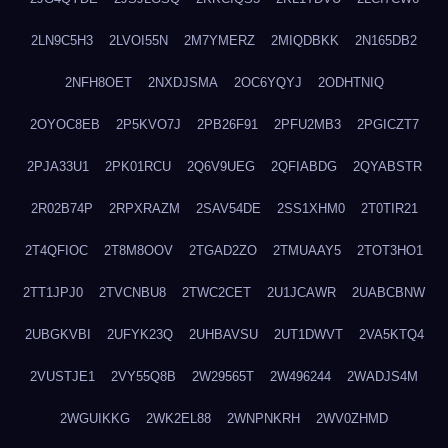
2LN9C5H3
2LVOI55N
2M7YMERZ
2MIQDBKK
2N165DB2
2NFH8OET
2NXDJSMA
2OC6YQYJ
2ODHTNIQ
2OYOC8EB
2P5KVO7J
2PB26F91
2PFU2MB3
2PGICZT7
2PJA33U1
2PK01RCU
2Q6V9UEG
2QFIABDG
2QYABSTR
2R02B74P
2RPXRAZM
2SAV54DE
2SS1XHM0
2T0TIR21
2T4QFIOC
2T8M8OOV
2TGAD2ZO
2TMUAAY5
2TOT3HO1
2TT1JPJ0
2TVCNBU8
2TWC2CET
2U1JCAWR
2UABCBNW
2UBGKVBI
2UFYK23Q
2UHBAVSU
2UT1DWVT
2VA5KTQ4
2VUSTJE1
2VY55Q8B
2W29565T
2W496244
2WADJS4M
2WGUIKKG
2WK2EL88
2WNPNKRH
2WV0ZHMD