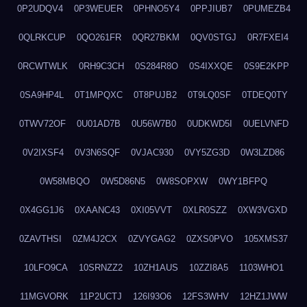
0P2UDQV4
0P3WEUER
0PHNO5Y4
0PPJIUB7
0PUMEZB4
0QLRKCUP
0QO261FR
0QR27BKM
0QV0STGJ
0R7FXEI4
0RCWTWLK
0RH9C3CH
0S284R8O
0S4IXXQE
0S9E2KPP
0SA9HP4L
0T1MPQXC
0T8PUJB2
0T9LQ0SF
0TDEQ0TY
0TWV72OF
0U01AD7B
0U56W7B0
0UDKWD5I
0UELVNFD
0V2IXSF4
0V3N6SQF
0VJAC930
0VY5ZG3D
0W3LZD86
0W58MBQO
0W5D86N5
0W8SOPXW
0WY1BFPQ
0X4GG1J6
0XAANC43
0XI05VVT
0XLR0SZZ
0XW3VGXD
0ZAVTHSI
0ZM4J2CX
0ZVYGAG2
0ZXS0PVO
105XMS37
10LFO9CA
10SRNZZ2
10ZH1AUS
10ZZI8A5
1103WHO1
11MGVORK
11P2UCTJ
126I93O6
12FS3WHV
12HZ1JWW