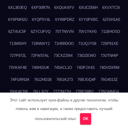
6XL3E0EQ
6XP30R7N
6XQUAXFV
6XUCD56H
6XVXTC5I
6Y6PMH2U
6YQP5Y4L
6YR8PDRZ
6YY0PXBC
6ZISH1A0
6ZT4UC5F
6ZYCUFVQ
70T7NVVN
70V1YKH3
711BHOSD
713M5IHY
718NNXY2
71H5RDOO
71UQJY58
725P81XE
727P972L
72FW37AL
73CXZZM4
73IDZEWO
73UTNHIP
73VKAF4E
740HGIUK
745ACL1O
74DPJX4S
74DVDXRM
74FGRN3A
7612HD1B
7651K273
76BJGQ4F
76G4013Z
76HU4CRK
76LLJI2Y
7777M27H
77BED9B2
77BGMMG4
Этот сайт использует куки-файлы и другие технологии, чтобы
77S55623
77TABW20
780FZHSV
78Q29S80
78XWEZ88
помочь вам в навигации, а также предоставить лучший
792RHX5L
7939XN0C
796YV3DQ
79GHS38T
79L8YFMC
пользовательский опыт.
OK
79V4EL6D
7A7B2KTK
7A7E8AHI
7AEEJVFI
7AGCKJXN