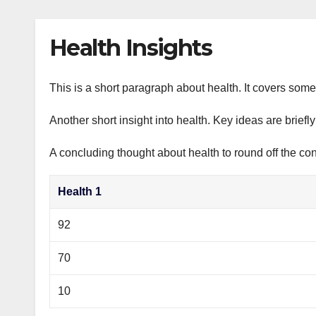
р
p
l
а
Health Insights
a
в
s
и
s
This is a short paragraph about health. It covers some 
т
n
ь
Another short insight into health. Key ideas are briefl
i
A concluding thought about health to round off the con
k
i
Health 1
92
70
10