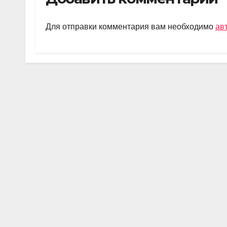
gr
s
o
а
a
A
kl
в
Для отправки комментария вам необходимо
ав
m
p
a
и
p
ss
ть
ni
ki