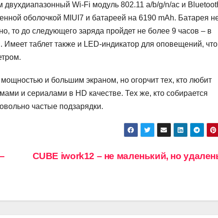
 двухдиапазонный Wi-Fi модуль 802.11 a/b/g/n/ac и Bluetooth
менной оболочкой MIUI7 и батареей на 6190 mAh. Батарея н
о, то до следующего заряда пройдет не более 9 часов – в
и. Имеет таблет также и LED-индикатор для оповещений, что
етром.
т мощностью и большим экраном, но огорчит тех, кто любит
ами и сериалами в HD качестве. Тех же, кто собирается
довольно частые подзарядки.
 –
CUBE iwork12 – не маленький, но удален