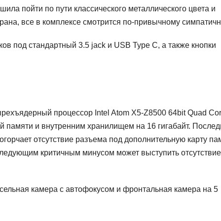
решила пойти по пути классического металлического цвета и
крана, все в комплексе смотрится по-привычному симпатичн
ов под стандартный 3.5 jack и USB Type C, а также кнопки
ырехъядерный процессор Intel Atom X5-Z8500 64bit Quad Co
ой памяти и внутренним хранилищем на 16 гигабайт. После
 огорчает отсутствие разъема под дополнительную карту па
и следующим критичным минусом может выступить отсутствие
ксельная камера с автофокусом и фронтальная камера на 5