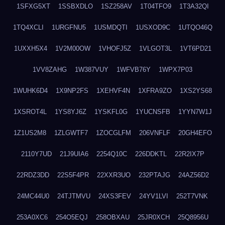
1SFXG5XT
1SSBXDLO
1SZ258AV
1T04TFO9
1T3A32QI
1TQ4XCLI
1URGFNU5
1USMDQTI
1USXOD9C
1UTQO46Q
1UXXH5X4
1V2M00OW
1VHOFJ5Z
1VLGOT3L
1VT6PD21
1VV8ZAHG
1W387VUY
1WFVB76Y
1WPX7P03
1WUHK6D4
1X9NP2FS
1XEHVF4N
1XFRA9ZO
1XS2YS68
1XSROT4L
1YS8YJ6Z
1YSKFL0G
1YUCNSFB
1YYN7W1J
1Z1US2M8
1ZLGWTF7
1ZOCGLFM
206VNFLF
20GH4EFO
2110Y7UD
21J9UIA6
2254Q10C
226DDKTL
22R2IX7P
22RDZ3DD
22S5F4PR
22XXR3UO
232PTAJG
24AZ56D2
24MC44U0
24TJTMVU
24XS3FEV
24YV1LVI
252T7VNK
253A0XC6
254O5EQJ
258OBXAU
25JR0XCH
25Q8956U