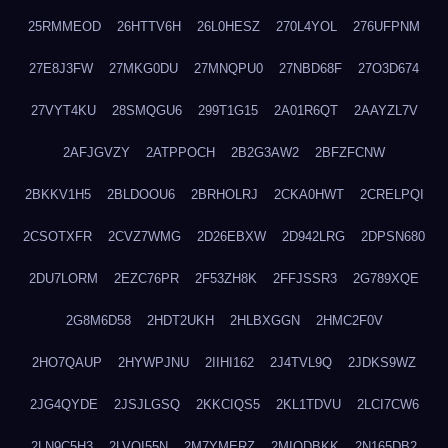
25RMMEOD
26HTTV6H
26L0HESZ
270L4YOL
276UFPNM
27E8J3FW
27MKG0DU
27MNQPU0
27NBD68F
27O3D674
27VYT4KU
28SMQGU6
299T1G15
2A01R6QT
2AAYZL7V
2AFJGVZY
2ATPPOCH
2B2G3AW2
2BFZFCNW
2BKKV1H5
2BLDOOU6
2BRHOLRJ
2CKA0HWT
2CRELPQI
2CSOTXFR
2CVZ7WMG
2D26EBXW
2D942LRG
2DPSN680
2DU7LORM
2EZC76PR
2F53ZH8K
2FFJSSR3
2G789XQE
2G8M6D58
2HDT2UKH
2HLBXGGN
2HMC2F0V
2HO7QAUP
2HYWPJNU
2IIHI162
2J4TVL9Q
2JDKS9WZ
2JG4QYDE
2JSJLGSQ
2KKCIQS5
2KL1TDVU
2LCI7CW6
2LN9C5H3
2LVOI55N
2M7YMERZ
2MIQDBKK
2N165DB2