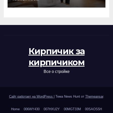
Кирпичик за
кирпичиком
Все о стройке
Сайт работает на WordPress
|
Тема News Hunt от
Themeansar
.
Home
006WY430
007HXU2Y
00MGT33M
00SAOS5H