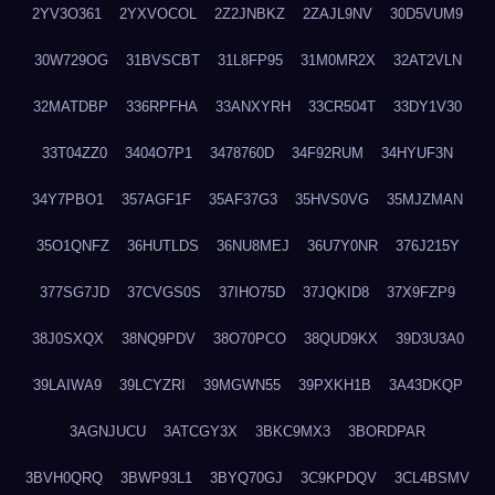
2YV3O361
2YXVOCOL
2Z2JNBKZ
2ZAJL9NV
30D5VUM9
30W729OG
31BVSCBT
31L8FP95
31M0MR2X
32AT2VLN
32MATDBP
336RPFHA
33ANXYRH
33CR504T
33DY1V30
33T04ZZ0
3404O7P1
3478760D
34F92RUM
34HYUF3N
34Y7PBO1
357AGF1F
35AF37G3
35HVS0VG
35MJZMAN
35O1QNFZ
36HUTLDS
36NU8MEJ
36U7Y0NR
376J215Y
377SG7JD
37CVGS0S
37IHO75D
37JQKID8
37X9FZP9
38J0SXQX
38NQ9PDV
38O70PCO
38QUD9KX
39D3U3A0
39LAIWA9
39LCYZRI
39MGWN55
39PXKH1B
3A43DKQP
3AGNJUCU
3ATCGY3X
3BKC9MX3
3BORDPAR
3BVH0QRQ
3BWP93L1
3BYQ70GJ
3C9KPDQV
3CL4BSMV