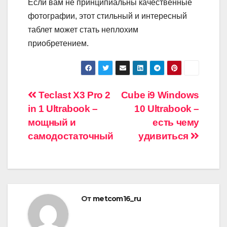
Если вам не принципиальны качественные
фотографии, этот стильный и интересный
таблет может стать неплохим
приобретением.
Навигация
Teclast X3 Pro 2
Cube i9 Windows
in 1 Ultrabook –
10 Ultrabook –
по
мощный и
есть чему
записям
самодостаточный
удивиться
От
metcom16_ru