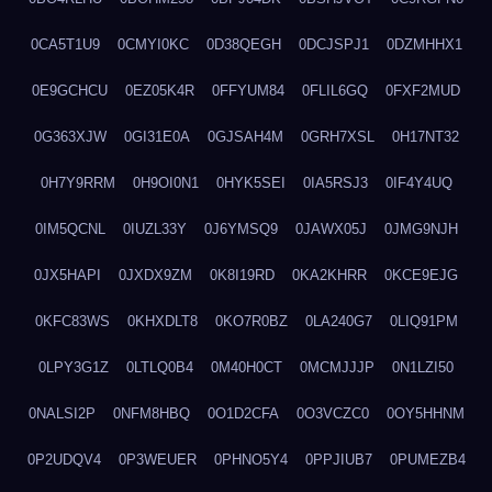
0CA5T1U9
0CMYI0KC
0D38QEGH
0DCJSPJ1
0DZMHHX1
0E9GCHCU
0EZ05K4R
0FFYUM84
0FLIL6GQ
0FXF2MUD
0G363XJW
0GI31E0A
0GJSAH4M
0GRH7XSL
0H17NT32
0H7Y9RRM
0H9OI0N1
0HYK5SEI
0IA5RSJ3
0IF4Y4UQ
0IM5QCNL
0IUZL33Y
0J6YMSQ9
0JAWX05J
0JMG9NJH
0JX5HAPI
0JXDX9ZM
0K8I19RD
0KA2KHRR
0KCE9EJG
0KFC83WS
0KHXDLT8
0KO7R0BZ
0LA240G7
0LIQ91PM
0LPY3G1Z
0LTLQ0B4
0M40H0CT
0MCMJJJP
0N1LZI50
0NALSI2P
0NFM8HBQ
0O1D2CFA
0O3VCZC0
0OY5HHNM
0P2UDQV4
0P3WEUER
0PHNO5Y4
0PPJIUB7
0PUMEZB4