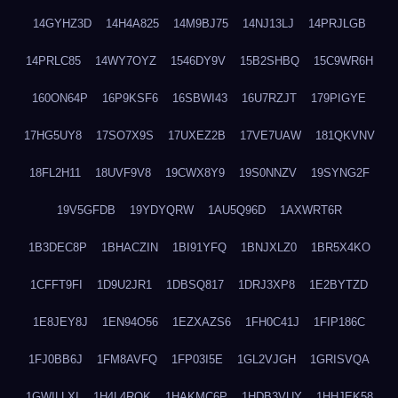
14GYHZ3D
14H4A825
14M9BJ75
14NJ13LJ
14PRJLGB
14PRLC85
14WY7OYZ
1546DY9V
15B2SHBQ
15C9WR6H
160ON64P
16P9KSF6
16SBWI43
16U7RZJT
179PIGYE
17HG5UY8
17SO7X9S
17UXEZ2B
17VE7UAW
181QKVNV
18FL2H11
18UVF9V8
19CWX8Y9
19S0NNZV
19SYNG2F
19V5GFDB
19YDYQRW
1AU5Q96D
1AXWRT6R
1B3DEC8P
1BHACZIN
1BI91YFQ
1BNJXLZ0
1BR5X4KO
1CFFT9FI
1D9U2JR1
1DBSQ817
1DRJ3XP8
1E2BYTZD
1E8JEY8J
1EN94O56
1EZXAZS6
1FH0C41J
1FIP186C
1FJ0BB6J
1FM8AVFQ
1FP03I5E
1GL2VJGH
1GRISVQA
1GWILLXI
1H4L4ROK
1HAKMC6P
1HDB3VUY
1HHJEK58