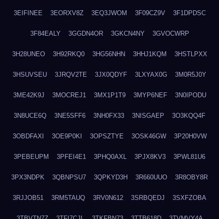
3EIFINEE
3EORXV8Z
3EQ3JWOM
3F09CZ9V
3F1DPDSC
3F84EALY
3GGDN4OR
3GKCN4NY
3GVOCWRP
3H28UNEO
3H92RKQ0
3HG56NHN
3HHJ1KQM
3HSTLPXX
3HSUVSEU
3JRQV2TE
3JX0QDYF
3LXYAX0G
3M0R5J0Y
3ME42K9J
3MOCREJ1
3MX1P1T9
3MYP6NEF
3N0IPODU
3N8UCE6Q
3NE5SFF6
3NH0FX33
3NISGAEP
3O3KQQ4F
3OBDFAXI
3OE9P0KI
3OPSZTYE
3OSK46GW
3P20H0VW
3PEBEUPM
3PFEI4E1
3PHQ0AXL
3PJX8KV3
3PWL81U6
3PX3NDPK
3QBNPSU7
3QPKYD3H
3R660UUO
3R8OBY8R
3RJJOB51
3RM5TAUQ
3RV0N612
3SRBQEDJ
3SXFZOBA
3TBVTN7Z
3TFI7CJL
3TKFBN73
3TTB618D
3TVMVY4A