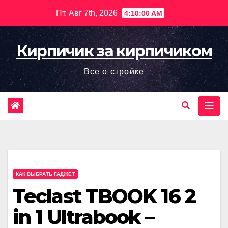
Перейти
Пт. Авг 7th, 2026
4:10:02 AM
к
содержимому
Кирпичик за кирпичиком
Все о стройке
КАК ВЫБРАТЬ ГАДЖЕТ
Teclast TBOOK 16 2
in 1 Ultrabook –