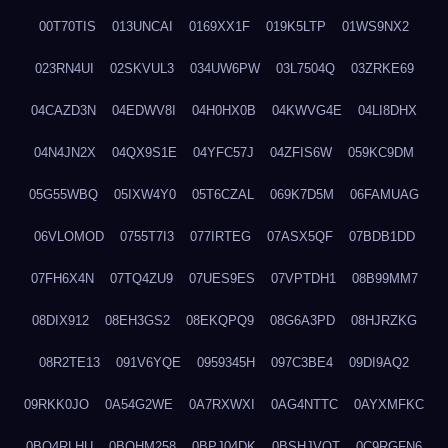
00T70TIS
013UNCAI
0169XX1F
019K5LTP
01WS9NX2
023RN4UI
02SKVUL3
034UW6PW
03L7504Q
03ZRKE69
04CAZD3N
04EDWV8I
04H0HX0B
04KWVG4E
04LI8DHX
04N4JN2X
04QX9S1E
04YFC57J
04ZFIS6W
059KC9DM
05G55WBQ
05IXW4Y0
05T6CZAL
069K7D5M
06FAMUAG
06VLOMOD
0755T7I3
077IRTEG
07ASX5QF
07BDB1DD
07FH6X4N
07TQ4ZU9
07UES9ES
07VPTDH1
08B99MM7
08DIX912
08EH3GS2
08EKQPQ9
08G6A3PD
08HJRZKG
08R2TE13
091V6YQE
0959345H
097C3BE4
09DI9AQ2
09RKK0JO
0A54G2WE
0A7RXWXI
0AG4NTTC
0AYXMFKC
0BO4RLHU
0BOHM258
0BPJ04DK
0BSHJVOT
0C9RGFN6