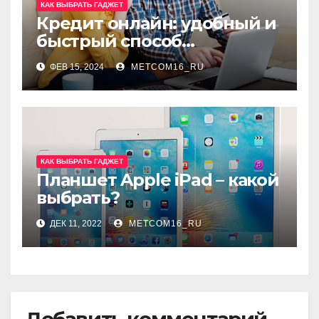
КАК ВЫБРАТЬ ГАДЖЕТ
Кредит онлайн: удобный и
быстрый способ
получения финансовой
ФЕВ 15, 2024
METCOM16_RU
помощи
КАК ВЫБРАТЬ ГАДЖЕТ
Планшет Apple iPad – какой
выбрать?
ДЕК 11, 2022
METCOM16_RU
Добавить комментарий