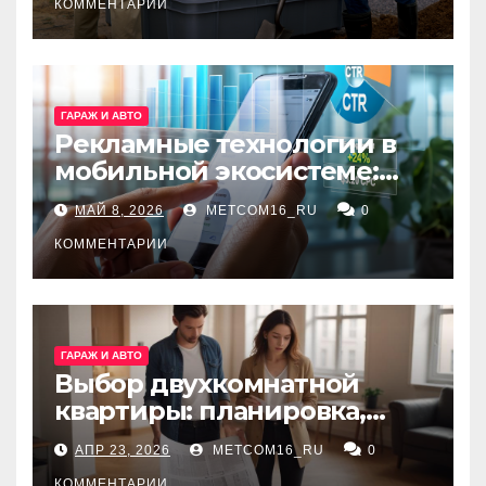
КОММЕНТАРИИ
ГАРАЖ И АВТО
Рекламные технологии в
мобильной экосистеме:
ключевые сервисы и
МАЙ 8, 2026
METCOM16_RU
0
принципы работы
КОММЕНТАРИИ
ГАРАЖ И АВТО
Выбор двухкомнатной
квартиры: планировка,
состояние жилья и
АПР 23, 2026
METCOM16_RU
0
проверка документов
КОММЕНТАРИИ