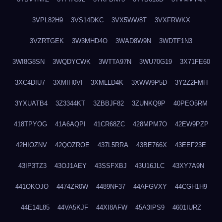
3VPL82H9
3VS14DKC
3VX5WW8T
3VXFRWKX
3VZRTGEK
3W3MHD4O
3WAD8W9N
3WDTF1N3
3WI8G8SN
3WQDYCWK
3WTTA97N
3WU70G19
3X71FE60
3XC4DIU7
3XMIH0VI
3XMLLD4K
3XWW9P5D
3Y2Z2FMH
3YXUATB4
3Z3344KT
3ZBBJF82
3ZUNKQ9P
40PEO5RM
418TPYOG
41A6AQPI
41CR68ZC
428MPM7O
42EW9PZP
42HIOZNV
42QOZROE
437L5RRA
43BE766X
43EEF23E
43IP3TZ3
43OJ1AEY
43SSFXBJ
43U16JLC
43XY7A9N
441OKOJO
4474ZR0W
4489NF37
44AFGVXY
44CGH1H9
44E14L85
44VA5KJF
44XI8AFW
45A3IPS9
4601IURZ