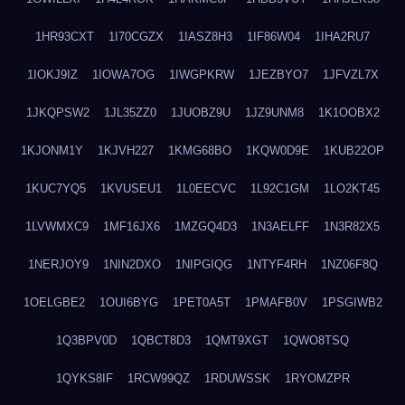
1HR93CXT
1I70CGZX
1IASZ8H3
1IF86W04
1IHA2RU7
1IOKJ9IZ
1IOWA7OG
1IWGPKRW
1JEZBYO7
1JFVZL7X
1JKQPSW2
1JL35ZZ0
1JUOBZ9U
1JZ9UNM8
1K1OOBX2
1KJONM1Y
1KJVH227
1KMG68BO
1KQW0D9E
1KUB22OP
1KUC7YQ5
1KVUSEU1
1L0EECVC
1L92C1GM
1LO2KT45
1LVWMXC9
1MF16JX6
1MZGQ4D3
1N3AELFF
1N3R82X5
1NERJOY9
1NIN2DXO
1NIPGIQG
1NTYF4RH
1NZ06F8Q
1OELGBE2
1OUI6BYG
1PET0A5T
1PMAFB0V
1PSGIWB2
1Q3BPV0D
1QBCT8D3
1QMT9XGT
1QWO8TSQ
1QYKS8IF
1RCW99QZ
1RDUWSSK
1RYOMZPR