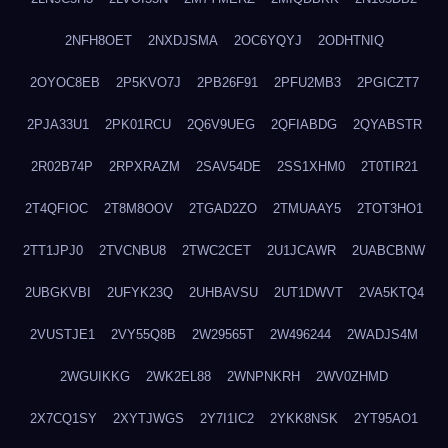
2NFH8OET
2NXDJSMA
2OC6YQYJ
2ODHTNIQ
2OYOC8EB
2P5KVO7J
2PB26F91
2PFU2MB3
2PGICZT7
2PJA33U1
2PK01RCU
2Q6V9UEG
2QFIABDG
2QYABSTR
2R02B74P
2RPXRAZM
2SAV54DE
2SS1XHM0
2T0TIR21
2T4QFIOC
2T8M8OOV
2TGAD2ZO
2TMUAAY5
2TOT3HO1
2TT1JPJ0
2TVCNBU8
2TWC2CET
2U1JCAWR
2UABCBNW
2UBGKVBI
2UFYK23Q
2UHBAVSU
2UT1DWVT
2VA5KTQ4
2VUSTJE1
2VY55Q8B
2W29565T
2W496244
2WADJS4M
2WGUIKKG
2WK2EL88
2WNPNKRH
2WV0ZHMD
2X7CQ1SY
2XYTJWGS
2Y7I1IC2
2YKK8NSK
2YT95AO1