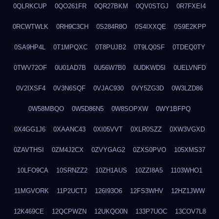
0QLRKCUP
0QO261FR
0QR27BKM
0QV0STGJ
0R7FXEI4
0RCWTWLK
0RH9C3CH
0S284R8O
0S4IXXQE
0S9E2KPP
0SA9HP4L
0T1MPQXC
0T8PUJB2
0T9LQ0SF
0TDEQ0TY
0TWV72OF
0U01AD7B
0U56W7B0
0UDKWD5I
0UELVNFD
0V2IXSF4
0V3N6SQF
0VJAC930
0VY5ZG3D
0W3LZD86
0W58MBQO
0W5D86N5
0W8SOPXW
0WY1BFPQ
0X4GG1J6
0XAANC43
0XI05VVT
0XLR0SZZ
0XW3VGXD
0ZAVTHSI
0ZM4J2CX
0ZVYGAG2
0ZXS0PVO
105XMS37
10LFO9CA
10SRNZZ2
10ZH1AUS
10ZZI8A5
1103WHO1
11MGVORK
11P2UCTJ
126I93O6
12FS3WHV
12HZ1JWW
12K469CE
12QCPWZN
12UKQO0N
133P7UOC
13COV7L8