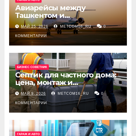
Авиарейсы между
Ташкентом и
Екатеринбургом
МАЙ 25, 2026
METCOM16_RU
0
КОММЕНТАРИИ
БИЗНЕС СОВЕТНИК
Септик для частного дома:
цена, монтаж и
организация автономной
МАЙ 9, 2026
METCOM16_RU
0
канализации
КОММЕНТАРИИ
ГАРАЖ И АВТО