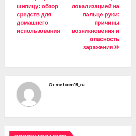
Навигация
шипицу: обзор
локализацией на
по
средств для
пальце руки:
записям
домашнего
причины
использования
возникновения и
опасность
заражения
От
metcom16_ru