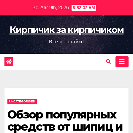
Перейти
Вс. Авг 9th, 2026
8:52:33 AM
к
содержимому
Кирпичик за кирпичиком
Все о стройке
UNCATEGORISED
Обзор популярных
средств от шипиц и