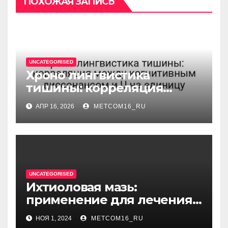
ПОХОЖАЯ ЗАПИСЬ
UNCATEGORISED
Хроно лингвистика
тишины: корреляция
между когнитивным
АПР 16, 2026
METCOM16_RU
диссонансом и U на
единицу
UNCATEGORISED
Ихтиоловая мазь:
применение для лечения
фурункулов
НОЯ 1, 2024
METCOM16_RU