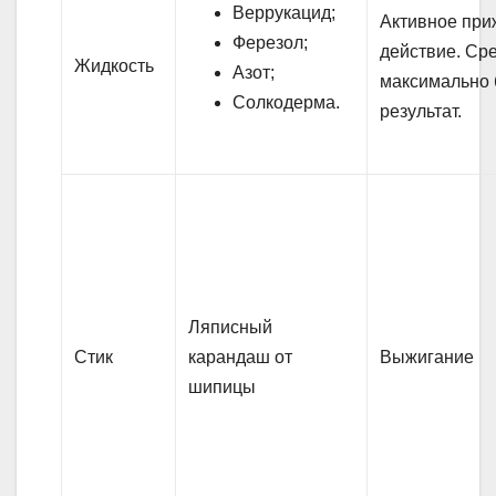
Веррукацид;
Активное пр
Ферезол;
действие. Ср
Жидкость
Азот;
максимально
Солкодерма.
результат.
Ляписный
Стик
карандаш от
Выжигание
шипицы