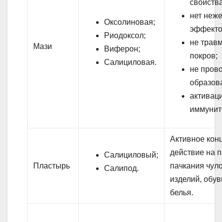
свойства
нет неж
Оксолиновая;
эффекто
Риодоксол;
не трав
Мази
Виферон;
покров;
Салициловая.
не пров
образов
активац
иммунит
Активное кон
действие на 
Салициловый;
Пластырь
пачкания чул
Салипод.
изделий, обув
белья.