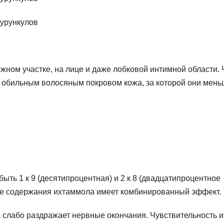
жном участке, на лице и даже лобковой интимной области.
 с обильным волосяным покровом кожа, за которой они мен
ть 1 к 9 (десятипроцентная) и 2 к 8 (двадцатипроцентное
ине содержания ихтаммола имеет комбинированный эффект.
а слабо раздражает нервные окончания. Чувствительность и