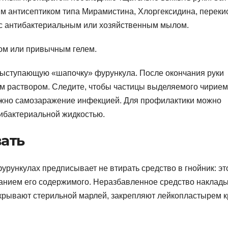
ым антисептиком типа Мирамистина, Хлоргексидина, переки
 с антибактериальным или хозяйственным мылом.
ом или привычным гелем.
выступающую «шапочку» фурункула. После окончания руки
им раствором. Следите, чтобы частицы выделяемого чирием
можно самозаражение инфекцией. Для профилактики можно
ибактериальной жидкостью.
ать
рункулах предписывает не втирать средство в гнойник: эт
анием его содержимого. Неразбавленное средство наклад
акрывают стерильной марлей, закрепляют лейкопластырем к