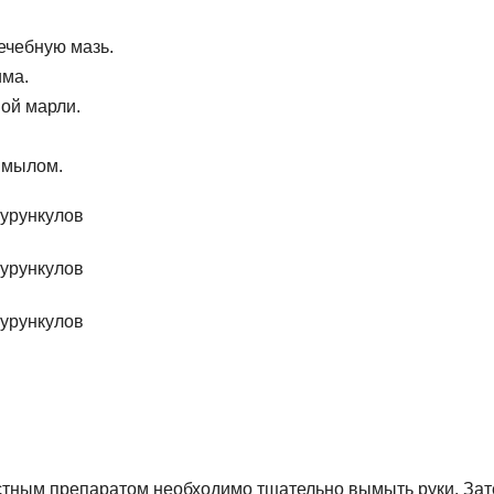
ечебную мазь.
има.
ой марли.
 мылом.
тным препаратом необходимо тщательно вымыть руки. За