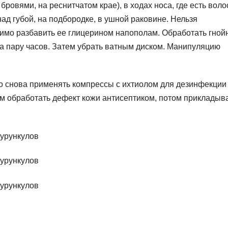
 бровями, на реснитчатом крае), в ходах носа, где есть воло
над губой, на подбородке, в ушной раковине. Нельзя
димо разбавить ее глицерином напополам. Обработать гной
на пару часов. Затем убрать ватным диском. Манипуляцию
жно снова применять компрессы с ихтиолом для дезинфекции
им обработать дефект кожи антисептиком, потом прикладыв