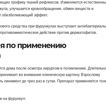
ующих трофику тканей рефлексов. Изменяются естественн
кула, улучшается кровообращение, обмен веществ и
ет обезболивающий эффект.
вого средства при фурункулах выступают антибактериал
 противомикотическое действие против дерматофитов.
я по применению
а
ся дома после осмотра хирургом в поликлинике. Длительн
принимает во внимание клиническую картину. Взрослому
ь линимент до трех раз в сутки. Препарат применяется тол
и на фурункул: