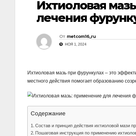
Ихтиоловая мазь
р
p
l
а
лечения фурунк
a
в
s
и
От
metcom16_ru
s
т
НОЯ 1, 2024
n
ь
i
k
Ихтиоловая мазь при фурункулах – это эффект
i
местного действия помогает образованию созре
Содержание
Состав и принцип действия ихтиоловой мази пр
Пошаговая инструкция по применению ихтиоло