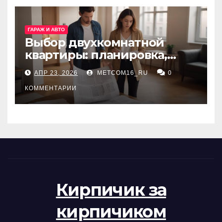
ГАРАЖ И АВТО
Выбор двухкомнатной
квартиры: планировка,
состояние жилья и
АПР 23, 2026
METCOM16_RU
0
проверка документов
КОММЕНТАРИИ
Кирпичик за
кирпичиком