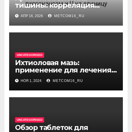
тишины: корреляция
между когнитивным
АПР 16, 2026
METCOM16_RU
диссонансом и U на
единицу
UNCATEGORISED
Ихтиоловая мазь:
применение для лечения
фурункулов
НОЯ 1, 2024
METCOM16_RU
UNCATEGORISED
Обзор таблеток для