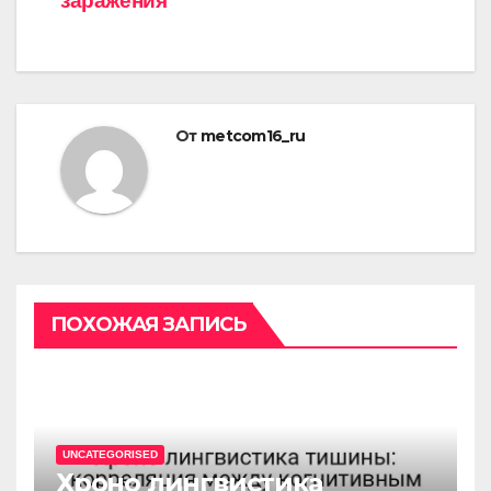
заражения
От
metcom16_ru
ПОХОЖАЯ ЗАПИСЬ
UNCATEGORISED
Хроно лингвистика