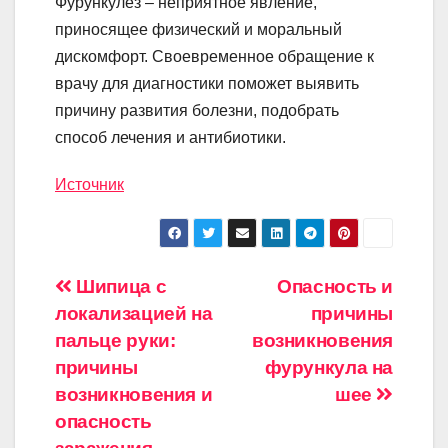
Фурункулез – неприятное явление,
приносящее физический и моральный
дискомфорт. Своевременное обращение к
врачу для диагностики поможет выявить
причину развития болезни, подобрать
способ лечения и антибиотики.
Источник
Навигация
Шипица с
Опасность и
локализацией на
причины
по
пальце руки:
возникновения
записям
причины
фурункула на
возникновения и
шее
опасность