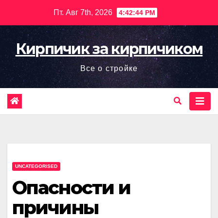
Перейти
Пт. Авг 7th, 2026
4:42:45 PM
к
содержимому
Кирпичик за кирпичиком
Все о стройке
UNCATEGORISED
Опасности и
причины