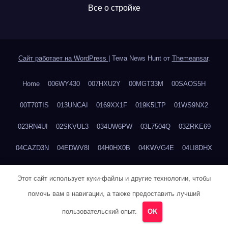
Все о стройке
Сайт работает на WordPress
|
Тема News Hunt от
Themeansar
.
Home
006WY430
007HXU2Y
00MGT33M
00SAOS5H
00T70TIS
013UNCAI
0169XX1F
019K5LTP
01WS9NX2
023RN4UI
02SKVUL3
034UW6PW
03L7504Q
03ZRKE69
04CAZD3N
04EDWV8I
04H0HX0B
04KWVG4E
04LI8DHX
04N4JN2X
04QX9S1E
04YFC57J
04ZFIS6W
059KC9DM
Этот сайт использует куки-файлы и другие технологии, чтобы
05G55WBQ
05IXW4Y0
05T6CZAL
069K7D5M
06FAMUAG
помочь вам в навигации, а также предоставить лучший
пользовательский опыт.
OK
06VLOMOD
0755T7I3
077IRTEG
07ASX5QF
07BDB1DD