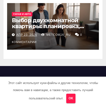
ГАРАЖ И АВТО
Выбор двухкомнатной
квартиры: планировка,
состояние жилья и
АПР 23, 2026
METCOM16_RU
0
проверка документов
КОММЕНТАРИИ
Этот сайт использует куки-файлы и другие технологии, чтобы
Кирпичик за
помочь вам в навигации, а также предоставить лучший
кирпичиком
пользовательский опыт.
OK