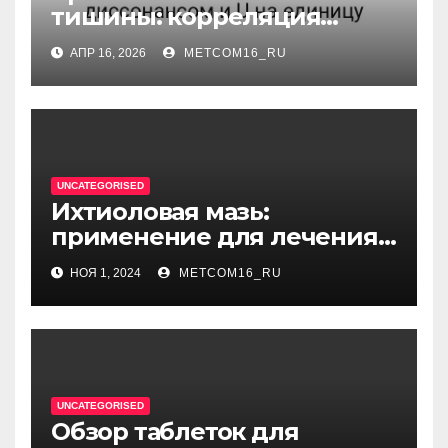
тишины: корреляция
между когнитивным
АПР 16, 2026
METCOM16_RU
диссонансом и U на
единицу
UNCATEGORISED
Ихтиоловая мазь:
применение для лечения
фурункулов
НОЯ 1, 2024
METCOM16_RU
UNCATEGORISED
Обзор таблеток для