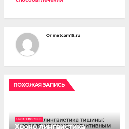
От
metcom16_ru
ПОХОЖАЯ ЗАПИСЬ
UNCATEGORISED
Хроно лингвистика