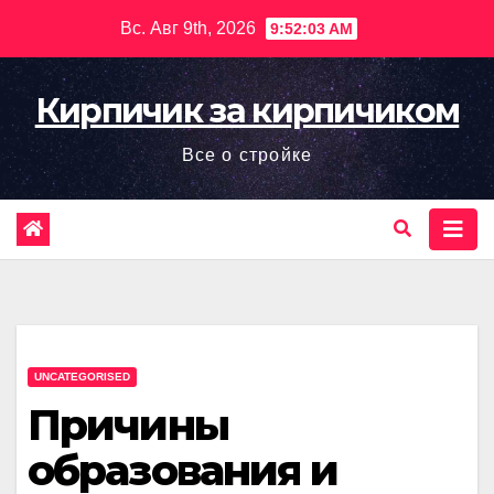
Перейти
Вс. Авг 9th, 2026
9:52:05 AM
к
содержимому
Кирпичик за кирпичиком
Все о стройке
UNCATEGORISED
Причины
образования и