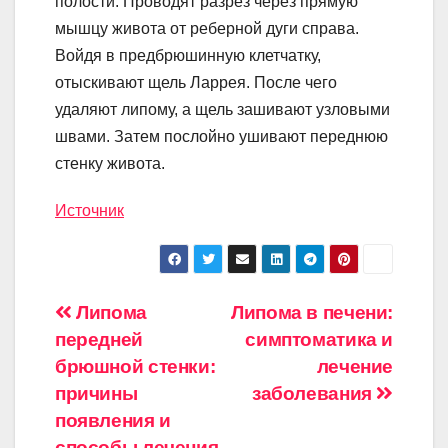
полости. Проводят разрез через прямую
мышцу живота от реберной дуги справа.
Войдя в предбрюшинную клетчатку,
отыскивают щель Ларрея. После чего
удаляют липому, а щель зашивают узловыми
швами. Затем послойно ушивают переднюю
стенку живота.
Источник
Навигация
Липома
Липома в печени:
передней
симптоматика и
по
брюшной стенки:
лечение
записям
причины
заболевания
появления и
способы лечения