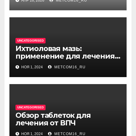
АПР 16, 2026
METCOM16_RU
диссонансом и U на
единицу
UNCATEGORISED
Ихтиоловая мазь:
применение для лечения
фурункулов
НОЯ 1, 2024
METCOM16_RU
UNCATEGORISED
Обзор таблеток для
лечения от ВПЧ
НОЯ 1, 2024
METCOM16_RU