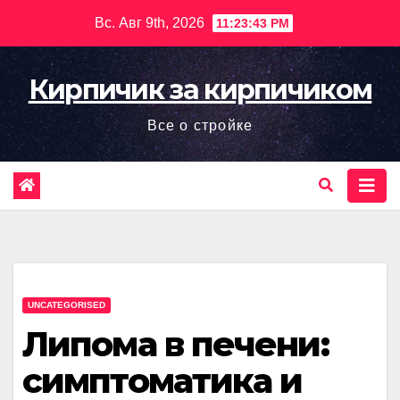
Перейти
Вс. Авг 9th, 2026
11:23:44 PM
к
содержимому
Кирпичик за кирпичиком
Все о стройке
UNCATEGORISED
Липома в печени:
симптоматика и