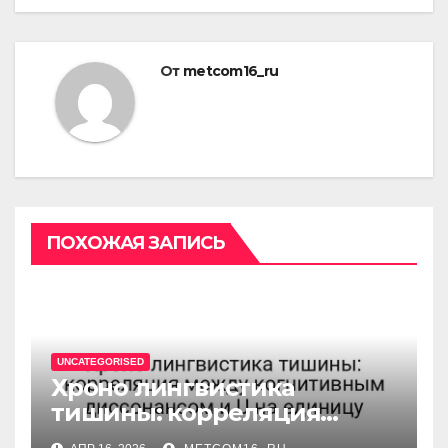
От
metcom16_ru
ПОХОЖАЯ ЗАПИСЬ
UNCATEGORISED
Хроно лингвистика
тишины: корреляция
между когнитивным