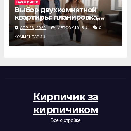
ГАРАЖ И АВТО
Выбор двухкомнатной
квартиры: планировка,
состояние жилья и
АПР 23, 2026
METCOM16_RU
0
проверка документов
КОММЕНТАРИИ
Кирпичик за
кирпичиком
Все о стройке