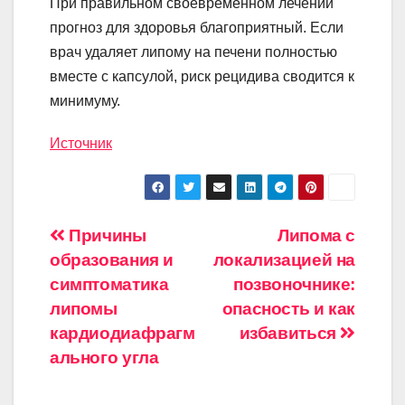
При правильном своевременном лечении
прогноз для здоровья благоприятный. Если
врач удаляет липому на печени полностью
вместе с капсулой, риск рецидива сводится к
минимуму.
Источник
Навигация
Причины
Липома с
образования и
локализацией на
по
симптоматика
позвоночнике:
записям
липомы
опасность и как
кардиодиафрагм
избавиться
ального угла