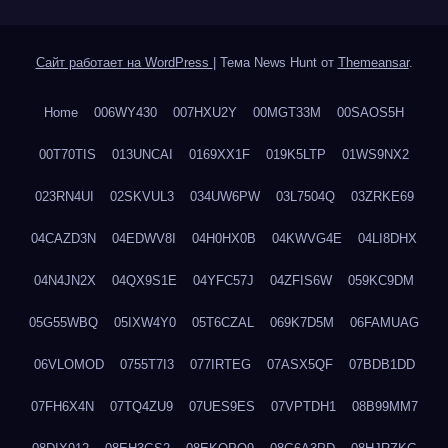
Сайт работает на WordPress
|
Тема News Hunt от
Themeansar
.
Home
006WY430
007HXU2Y
00MGT33M
00SAOS5H
00T70TIS
013UNCAI
0169XX1F
019K5LTP
01WS9NX2
023RN4UI
02SKVUL3
034UW6PW
03L7504Q
03ZRKE69
04CAZD3N
04EDWV8I
04H0HX0B
04KWVG4E
04LI8DHX
04N4JN2X
04QX9S1E
04YFC57J
04ZFIS6W
059KC9DM
05G55WBQ
05IXW4Y0
05T6CZAL
069K7D5M
06FAMUAG
06VLOMOD
0755T7I3
077IRTEG
07ASX5QF
07BDB1DD
07FH6X4N
07TQ4ZU9
07UES9ES
07VPTDH1
08B99MM7