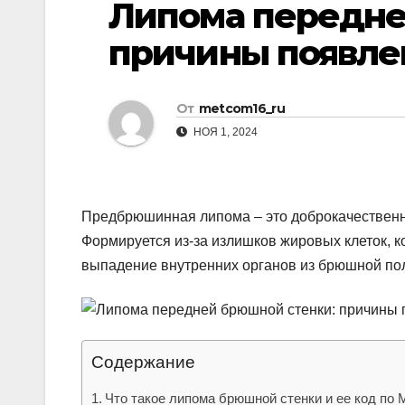
Липома передне
р
p
l
а
причины появле
a
в
s
и
От
metcom16_ru
s
т
НОЯ 1, 2024
n
ь
i
k
Предбрюшинная липома – это доброкачественны
i
Формируется из-за излишков жировых клеток, к
выпадение внутренних органов из брюшной по
Содержание
Что такое липома брюшной стенки и ее код по 