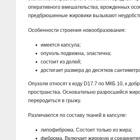
оперативного вмешательства, врожденных особ
предбрюшинные жировики вызывают неудобство
Особенности строения новообразования:
имеется капсула;
опухоль подвижна, эластична;
состоит из долей;
достигает размера до десятков сантиметр
Опухоли относят к коду D17.7 по МКБ 10, к д
пространства. Основательно разросшийся жиро
переродиться в грыжу.
Различаются по составу тканей в капсуле:
липофиброма. Состоит только из жира;
фиброма. Включает жировую и соединител