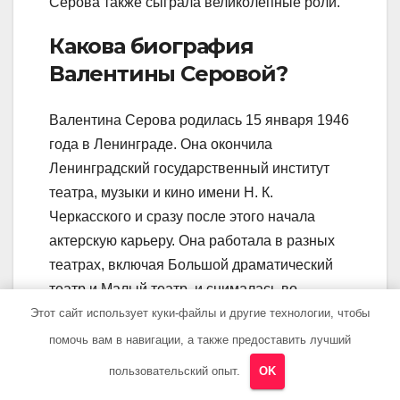
Серова также сыграла великолепные роли.
Какова биография
Валентины Серовой?
Валентина Серова родилась 15 января 1946
года в Ленинграде. Она окончила
Ленинградский государственный институт
театра, музыки и кино имени Н. К.
Черкасского и сразу после этого начала
актерскую карьеру. Она работала в разных
театрах, включая Большой драматический
театр и Малый театр, и снималась во
множестве успешных фильмов. Она
Этот сайт использует куки-файлы и другие технологии, чтобы
считалась одной из наиболее талантливых
помочь вам в навигации, а также предоставить лучший
актрис своего времени и имела огромную
пользовательский опыт.
OK
популярность в СССР.