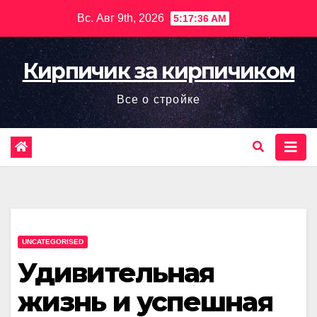
Перейти
Вс. Авг 9th, 2026
5:17:37 AM
к
содержимому
Кирпичик за кирпичиком
Все о стройке
UNCATEGORISED
Удивительная
жизнь и успешная