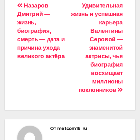
Навигация
Назаров
Удивительная
Дмитрий —
жизнь и успешная
по
жизнь,
карьера
записям
биография,
Валентины
смерть — дата и
Серовой —
причина ухода
знаменитой
великого актёра
актрисы, чья
биография
восхищает
миллионы
поклонников
От
metcom16_ru