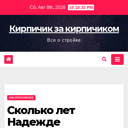
Перейти
Сб. Авг 8th, 2026
10:10:33 PM
к
содержимому
Кирпичик за кирпичиком
Все о стройке
UNCATEGORISED
Сколько лет
Надежде