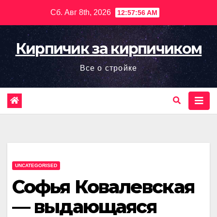
Перейти
Сб. Авг 8th, 2026
12:57:57 AM
к
содержимому
Кирпичик за кирпичиком
Все о стройке
UNCATEGORISED
Софья Ковалевская
— выдающаяся