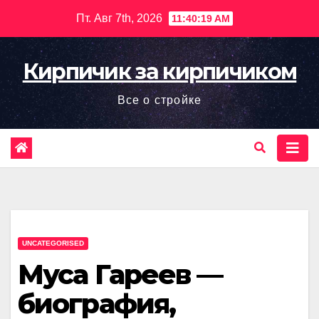
Перейти
Пт. Авг 7th, 2026
11:40:20 AM
к
содержимому
Кирпичик за кирпичиком
Все о стройке
UNCATEGORISED
Муса Гареев —
биография,