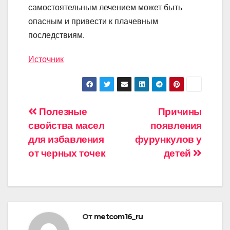
самостоятельным лечением может быть
опасным и привести к плачевным
последствиям.
Источник
Навигация
Полезные
Причины
свойства масел
появления
по
для избавления
фурункулов у
записям
от черных точек
детей
От
metcom16_ru