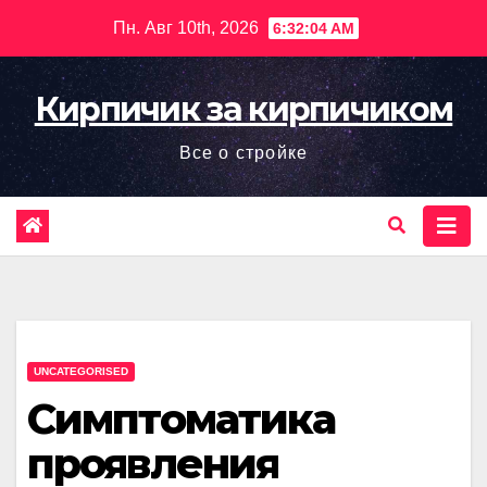
Перейти
Пн. Авг 10th, 2026
6:32:05 AM
к
содержимому
Кирпичик за кирпичиком
Все о стройке
UNCATEGORISED
Симптоматика
проявления