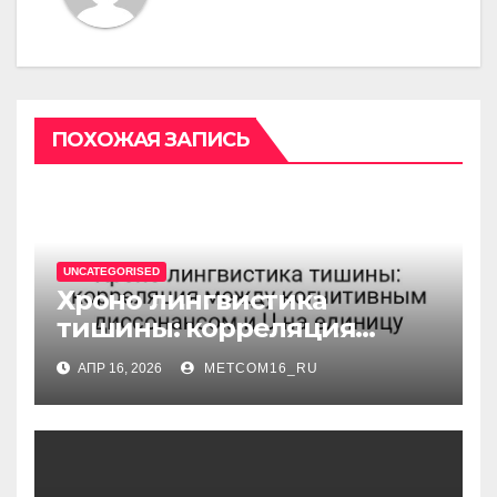
ПОХОЖАЯ ЗАПИСЬ
UNCATEGORISED
Хроно лингвистика
тишины: корреляция
между когнитивным
АПР 16, 2026
METCOM16_RU
диссонансом и U на
единицу