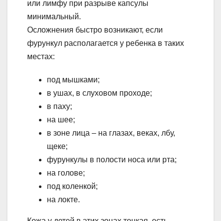
или лимфу при разрыве капсулы
минимальный.
Осложнения быстро возникают, если
фурункул располагается у ребенка в таких
местах:
под мышками;
в ушах, в слуховом проходе;
в паху;
на шее;
в зоне лица – на глазах, веках, лбу,
щеке;
фурункулы в полости носа или рта;
на голове;
под коленкой;
на локте.
Кожа у детей в этих зонах тонкая, есть