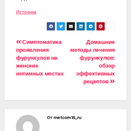
Источник
Навигация
Симптоматика
Домашние
проявления
методы лечения
по
фурункулов на
фурункулов:
записям
женских
обзор
интимных местах
эффективных
рецептов
От
metcom16_ru