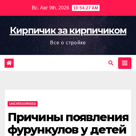
Перейти
Вс. Авг 9th, 2026
10:54:28 AM
к
содержимому
Кирпичик за кирпичиком
Все о стройке
UNCATEGORISED
Причины появления
фурункулов у детей