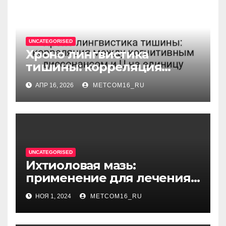
UNCATEGORISED
Хроно лингвистика
тишины: корреляция
между когнитивным
АПР 16, 2026
METCOM16_RU
диссонансом и U на
единицу
UNCATEGORISED
Ихтиоловая мазь:
применение для лечения
фурункулов
НОЯ 1, 2024
METCOM16_RU