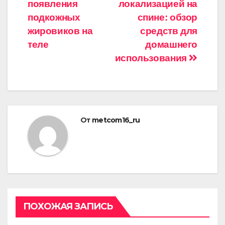
появления
локализацией на
по
подкожных
спине: обзор
записям
жировиков на
средств для
теле
домашнего
использования
От
metcom16_ru
ПОХОЖАЯ ЗАПИСЬ