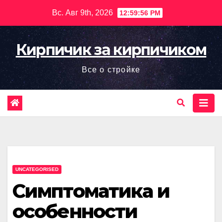
Перейти
Вс. Авг 9th, 2026
12:59:57 PM
к
содержимому
Кирпичик за кирпичиком
Все о стройке
UNCATEGORISED
Симптоматика и
особенности