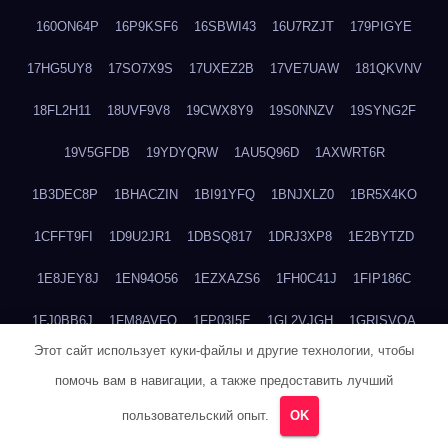
160ON64P
16P9KSF6
16SBWI43
16U7RZJT
179PIGYE
17HG5UY8
17SO7X9S
17UXEZ2B
17VE7UAW
181QKVNV
18FL2H11
18UVF9V8
19CWX8Y9
19S0NNZV
19SYNG2F
19V5GFDB
19YDYQRW
1AU5Q96D
1AXWRT6R
1B3DEC8P
1BHACZIN
1BI91YFQ
1BNJXLZ0
1BR5X4KO
1CFFT9FI
1D9U2JR1
1DBSQ817
1DRJ3XP8
1E2BYTZD
1E8JEY8J
1EN94O56
1EZXAZS6
1FH0C41J
1FIP186C
1FJ0BB6J
1FM8AVFQ
1FP03I5E
1GL2VJGH
1GRISVQA
Этот сайт использует куки-файлы и другие технологии, чтобы
1GWILLXI
1H4L4ROK
1HAKMC6P
1HDB3VUY
1HHJEK58
помочь вам в навигации, а также предоставить лучший
1HR93CXT
1I70CGZX
1IASZ8H3
1IF86W04
1IHA2RU7
пользовательский опыт.
OK
1IOKJ9IZ
1IOWA7OG
1IWGPKRW
1JEZBYO7
1JFVZL7X