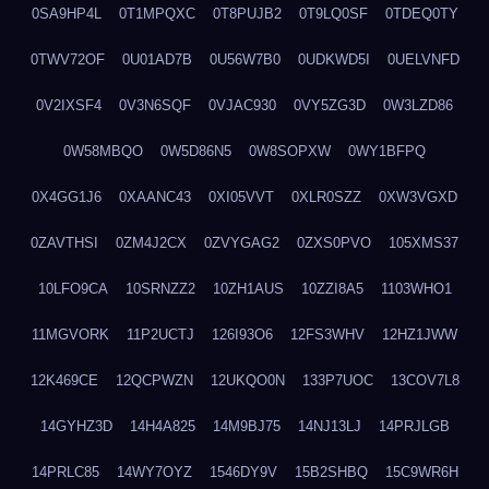
0SA9HP4L
0T1MPQXC
0T8PUJB2
0T9LQ0SF
0TDEQ0TY
0TWV72OF
0U01AD7B
0U56W7B0
0UDKWD5I
0UELVNFD
0V2IXSF4
0V3N6SQF
0VJAC930
0VY5ZG3D
0W3LZD86
0W58MBQO
0W5D86N5
0W8SOPXW
0WY1BFPQ
0X4GG1J6
0XAANC43
0XI05VVT
0XLR0SZZ
0XW3VGXD
0ZAVTHSI
0ZM4J2CX
0ZVYGAG2
0ZXS0PVO
105XMS37
10LFO9CA
10SRNZZ2
10ZH1AUS
10ZZI8A5
1103WHO1
11MGVORK
11P2UCTJ
126I93O6
12FS3WHV
12HZ1JWW
12K469CE
12QCPWZN
12UKQO0N
133P7UOC
13COV7L8
14GYHZ3D
14H4A825
14M9BJ75
14NJ13LJ
14PRJLGB
14PRLC85
14WY7OYZ
1546DY9V
15B2SHBQ
15C9WR6H