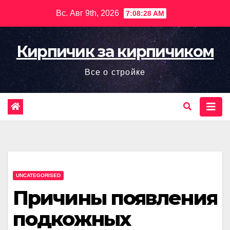
Перейти
Вс. Авг 9th, 2026
7:08:29 AM
к
содержимому
Кирпичик за кирпичиком
Все о стройке
UNCATEGORISED
Причины появления
подкожных