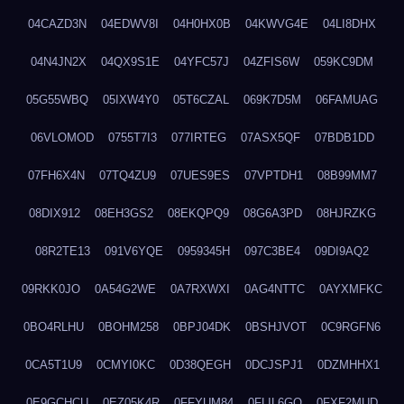
04CAZD3N
04EDWV8I
04H0HX0B
04KWVG4E
04LI8DHX
04N4JN2X
04QX9S1E
04YFC57J
04ZFIS6W
059KC9DM
05G55WBQ
05IXW4Y0
05T6CZAL
069K7D5M
06FAMUAG
06VLOMOD
0755T7I3
077IRTEG
07ASX5QF
07BDB1DD
07FH6X4N
07TQ4ZU9
07UES9ES
07VPTDH1
08B99MM7
08DIX912
08EH3GS2
08EKQPQ9
08G6A3PD
08HJRZKG
08R2TE13
091V6YQE
0959345H
097C3BE4
09DI9AQ2
09RKK0JO
0A54G2WE
0A7RXWXI
0AG4NTTC
0AYXMFKC
0BO4RLHU
0BOHM258
0BPJ04DK
0BSHJVOT
0C9RGFN6
0CA5T1U9
0CMYI0KC
0D38QEGH
0DCJSPJ1
0DZMHHX1
0E9GCHCU
0EZ05K4R
0FFYUM84
0FLIL6GQ
0FXF2MUD