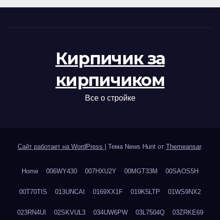
Кирпичик за
кирпичиком
Все о стройке
Сайт работает на WordPress
|
Тема News Hunt от
Themeansar
.
Home
006WY430
007HXU2Y
00MGT33M
00SAOS5H
00T70TIS
013UNCAI
0169XX1F
019K5LTP
01WS9NX2
023RN4UI
02SKVUL3
034UW6PW
03L7504Q
03ZRKE69