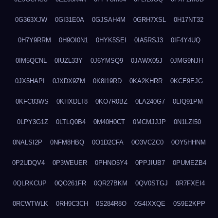
0G363XJW
0GI31E0A
0GJSAH4M
0GRH7XSL
0H17NT32
0H7Y9RRM
0H9OI0N1
0HYK5SEI
0IA5RSJ3
0IF4Y4UQ
0IM5QCNL
0IUZL33Y
0J6YMSQ9
0JAWX05J
0JMG9NJH
0JX5HAPI
0JXDX9ZM
0K8I19RD
0KA2KHRR
0KCE9EJG
0KFC83WS
0KHXDLT8
0KO7R0BZ
0LA240G7
0LIQ91PM
0LPY3G1Z
0LTLQ0B4
0M40H0CT
0MCMJJJP
0N1LZI50
0NALSI2P
0NFM8HBQ
0O1D2CFA
0O3VCZC0
0OY5HHNM
0P2UDQV4
0P3WEUER
0PHNO5Y4
0PPJIUB7
0PUMEZB4
0QLRKCUP
0QO261FR
0QR27BKM
0QV0STGJ
0R7FXEI4
0RCWTWLK
0RH9C3CH
0S284R8O
0S4IXXQE
0S9E2KPP