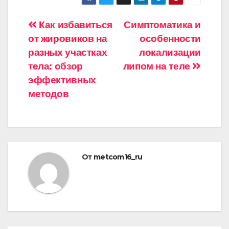
Навигация
Как избавиться
Симптоматика и
от жировиков на
особенности
по
разных участках
локализации
записям
тела: обзор
липом на теле
эффективных
методов
От
metcom16_ru