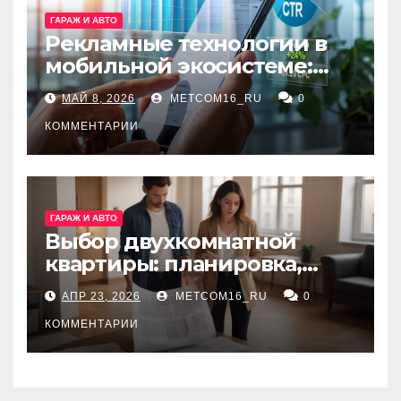
ГАРАЖ И АВТО
Рекламные технологии в
мобильной экосистеме:
ключевые сервисы и
МАЙ 8, 2026
METCOM16_RU
0
принципы работы
КОММЕНТАРИИ
ГАРАЖ И АВТО
Выбор двухкомнатной
квартиры: планировка,
состояние жилья и
АПР 23, 2026
METCOM16_RU
0
проверка документов
КОММЕНТАРИИ