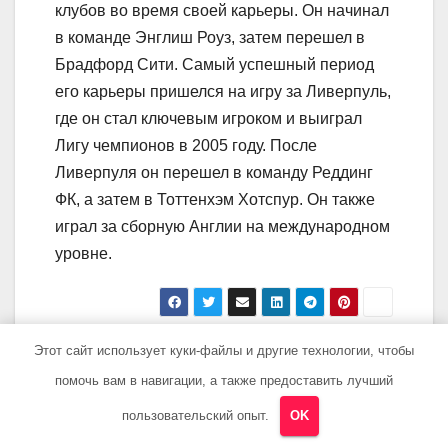
клубов во время своей карьеры. Он начинал
в команде Энглиш Роуз, затем перешел в
Брадфорд Сити. Самый успешный период
его карьеры пришелся на игру за Ливерпуль,
где он стал ключевым игроком и выиграл
Лигу чемпионов в 2005 году. После
Ливерпуля он перешел в команду Реддинг
ФК, а затем в Тоттенхэм Хотспур. Он также
играл за сборную Англии на международном
уровне.
Этот сайт использует куки-файлы и другие технологии, чтобы
Навигация
Чемберлен
Миша Марвин —
Ричард —
яркая биография
помочь вам в навигации, а также предоставить лучший
по
биография,
музыкального
пользовательский опыт.
OK
записям
фильмография и
таланта, его