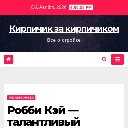
Перейти
Сб. Авг 8th, 2026
6:00:59 PM
к
содержимому
Кирпичик за кирпичиком
Все о стройке
UNCATEGORISED
Робби Кэй —
талантливый