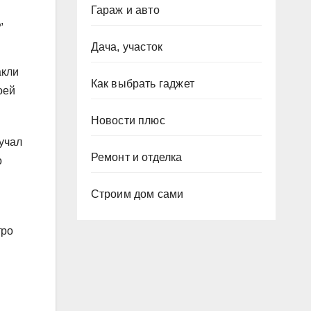
Гараж и авто
,
Дача, участок
акли
Как выбрать гаджет
оей
Новости плюс
учал
Ремонт и отделка
о
Строим дом сами
тро