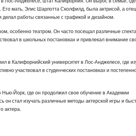
в Лос-Анджелесе, штат Калифорния. Он вырос в семье, где
 Его мать, Элис Шарлотта Сколфилд, была актрисой, а отец
 делал работы связанные с графикой и дизайном.
вом, особенно театром. Он часто посещал различные спект
частвовал в школьных постановках и привлекал внимание св
ил в Калифорнийский университет в Лос-Анджелесе, где из
ктивно участвовал в студенческих постановках и постепенн
 Нью-Йорк, где он продолжил свое обучение в Академии
ь он стал изучать различные методы актерской игры и быс
о актера.