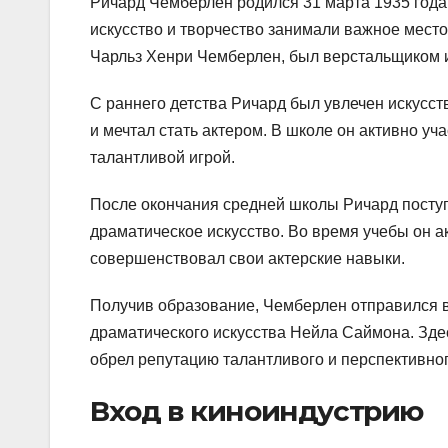
Ричард Чемберлен родился 31 марта 1935 года 
искусство и творчество занимали важное место.
Чарльз Хенри Чемберлен, был верстальщиком и
С раннего детства Ричард был увлечен искусст
и мечтал стать актером. В школе он активно у
талантливой игрой.
После окончания средней школы Ричард поступ
драматическое искусство. Во время учебы он а
совершенствовал свои актерские навыки.
Получив образование, Чемберлен отправился в
драматического искусства Нейла Саймона. Здес
обрел репутацию талантливого и перспективног
Вход в киноиндустрию