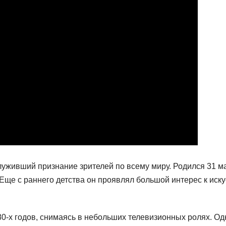
луживший признание зрителей по всему миру. Родился 31 м
Еще с раннего детства он проявлял большой интерес к иску
80-х годов, снимаясь в небольших телевизионных ролях. Од