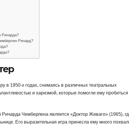
н Ричарда?
Чемберлен Ричард?
рда?
арде?
тер
у в 1950-х годах, снимаясь в различных театральных
алантливостью и харизмой, которые помогли ему пробиться
 Ричарда Чемберлена является «Доктор Живаго» (1965), гд
ьнице. Его выразительная игра принесла ему много похвал