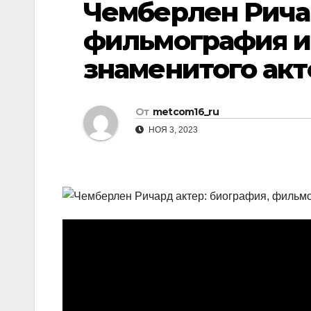
Чемберлен Рича
р
p
l
а
фильмография и
a
в
знаменитого акт
s
и
s
т
n
От
metcom16_ru
ь
i
НОЯ 3, 2023
k
i