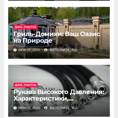
гидроизоляции
ДАЧА, УЧАСТОК
Гриль-Домики: Ваш Оазис
на Природе
ИЮН 25, 2024
METCOM16_RU
ДАЧА, УЧАСТОК
Рукава Высокого Давления:
Характеристики,
Применение и Технологии
ИЮН 21, 2024
METCOM16_RU
Производства