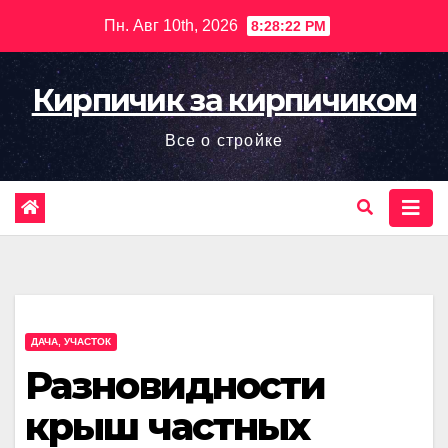
Перейти
Пн. Авг 10th, 2026
8:28:23 PM
к
содержимому
Кирпичик за кирпичиком
Все о стройке
ДАЧА, УЧАСТОК
Разновидности
крыш частных