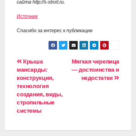
сайта
http://s-stroit.ru
.
Источник
Спасибо за интерес к публикации
Навигация
Крыша
Мягкая черепица
мансарды:
— достоинства и
по
конструкция,
недостатки
записям
технология
создания, виды,
стропильные
системы