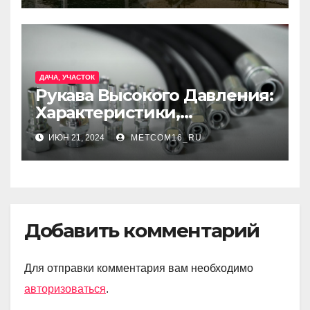
ДАЧА, УЧАСТОК
Рукава Высокого Давления:
Характеристики,
Применение и Технологии
ИЮН 21, 2024
METCOM16_RU
Производства
Добавить комментарий
Для отправки комментария вам необходимо
авторизоваться
.