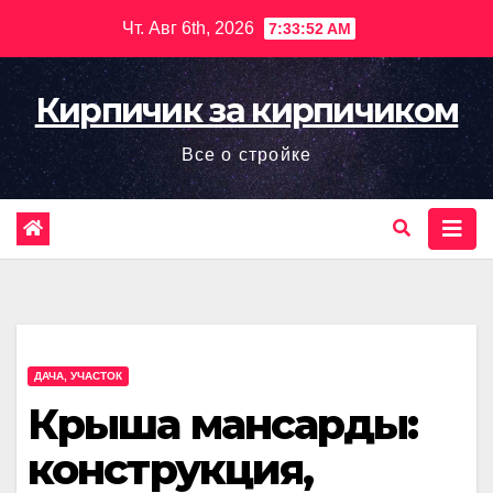
Перейти
Чт. Авг 6th, 2026
7:33:53 AM
к
содержимому
Кирпичик за кирпичиком
Все о стройке
ДАЧА, УЧАСТОК
Крыша мансарды:
конструкция,