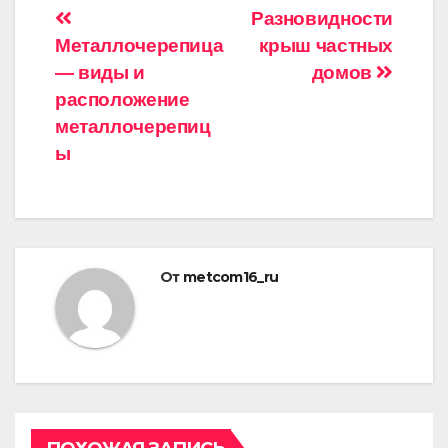
Навигация
Разновидности
Металлочерепица
крыш частных
по
— виды и
домов
записям
расположение
металлочерепиц
ы
От
metcom16_ru