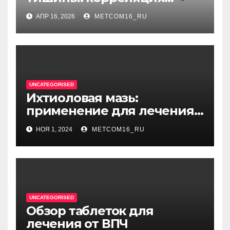
между когнитивным
АПР 16, 2026
METCOM16_RU
диссонансом и U на
единицу
UNCATEGORISED
Ихтиоловая мазь:
применение для лечения
фурункулов
НОЯ 1, 2024
METCOM16_RU
UNCATEGORISED
Обзор таблеток для
лечения от ВПЧ