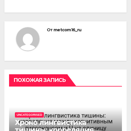
От
metcom16_ru
ПОХОЖАЯ ЗАПИСЬ
UNCATEGORISED
Хроно лингвистика
тишины: корреляция