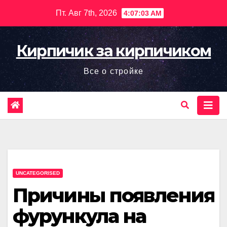
Перейти
Пт. Авг 7th, 2026
4:07:04 AM
к
содержимому
Кирпичик за кирпичиком
Все о стройке
UNCATEGORISED
Причины появления
фурункула на