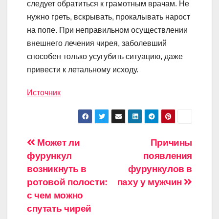
следует обратиться к грамотным врачам. Не
нужно греть, вскрывать, прокалывать нарост
на попе. При неправильном осуществлении
внешнего лечения чирея, заболевший
способен только усугубить ситуацию, даже
привести к летальному исходу.
Источник
Навигация
Может ли
Причины
фурункул
появления
по
возникнуть в
фурункулов в
записям
ротовой полости:
паху у мужчин
с чем можно
спутать чирей