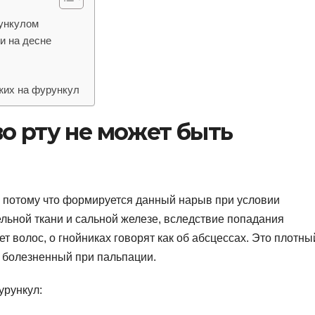
рункулом
и на десне
жих на фурункул
о рту не может быть
, потому что формируется данный нарыв при условии
льной ткани и сальной железе, вследствие попадания
ет волос, о гнойниках говорят как об абсцессах. Это плотны
 болезненный при пальпации.
урункул: