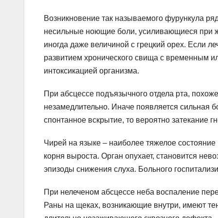
Возникновение так называемого фурункула ряд
несильные ноющие боли, усиливающиеся при же
иногда даже величиной с грецкий орех. Если ле
развитием хронического свища с временным ил
интоксикацией организма.
При абсцессе подъязычного отдела рта, похож
незамедлительно. Иначе появляется сильная б
спонтанное вскрытие, то вероятно затекание г
Чирей на языке – наиболее тяжелое состояние 
корня выроста. Орган опухает, становится нев
эпизоды снижения слуха. Больного госпитализи
При нелеченом абсцессе неба воспаление перех
Раны на щеках, возникающие внутри, имеют те