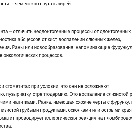
ента – отличить неодонтогенные процессы от одонтогенных
остика абсцессов от кист, воспалений слюнных желез,
жения. Раны или новообразования, напоминающие фурункул
е онкологических процессов.
и стоматитах при условии, что они не осложняют
 пузырчатку, стрептодермию. Это воспаление слизистой р
чими напитками. Ранка, имеющая схожие черты с фурункул
лизистой грубыми продуктами, осколками или острыми кра
 стоматит провоцирует аллергическая реакция на пломбиров
рства.