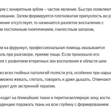
ом с конкретным зубом – частое явление. Быстро появляю
вании. Затем формируется плотноватая припухлость во рт
чение отсутствует, то начинается разлитое воспаление с
и постоянным гноетечением, гнилостным запахом,
ем на фурункул, профессиональная помощь оказывается
оль при разговоре, приеме пищи. Если произошло его
ноя с развитием вторичных зон воспаления в области шеи.
из всех гнойных патологий полости рта, особенно при нары
озможно жевать, глотать, говорить и даже дышать. Отмечают
руют для экстренной терапии.
одит на ближайшие ткани и перитонзиллярную зону, кости.
нденцию поражать ткань на всю глубину с формированием