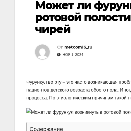
Может ли фурунк
р
p
l
а
ротовой полости
a
в
чирей
s
и
s
т
n
От
metcom16_ru
ь
i
НОЯ 1, 2024
k
i
Фурункул во рту – это часто возникающая проб
пациентов детского возраста обоего пола. Ино
процесса. По этиологическим причинам такой г
Содержание