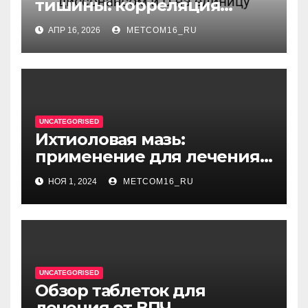
тишины: корреляция
между когнитивным
АПР 16, 2026
METCOM16_RU
диссонансом и U на
единицу
UNCATEGORISED
Ихтиоловая мазь:
применение для лечения
фурункулов
НОЯ 1, 2024
METCOM16_RU
UNCATEGORISED
Обзор таблеток для
лечения от ВПЧ