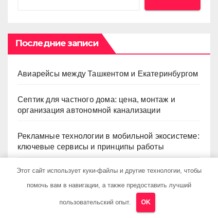
Последние записи
Авиарейсы между Ташкентом и Екатеринбургом
Септик для частного дома: цена, монтаж и
организация автономной канализации
Рекламные технологии в мобильной экосистеме:
ключевые сервисы и принципы работы
Этот сайт использует куки-файлы и другие технологии, чтобы
Выбор двухкомнатной квартиры: планировка,
состояние жилья и проверка документов
помочь вам в навигации, а также предоставить лучший
пользовательский опыт.
OK
Готовые римские шторы: размеры, ткани и