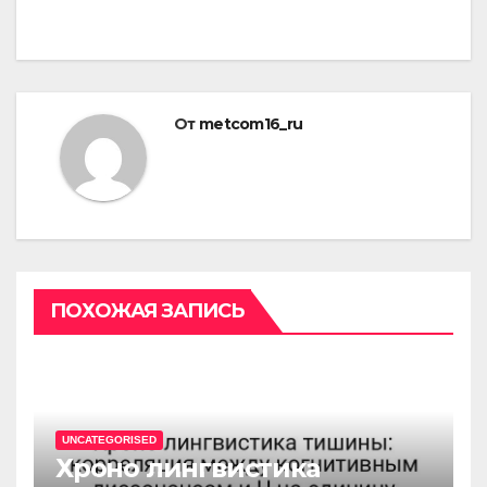
От
metcom16_ru
ПОХОЖАЯ ЗАПИСЬ
UNCATEGORISED
Хроно лингвистика