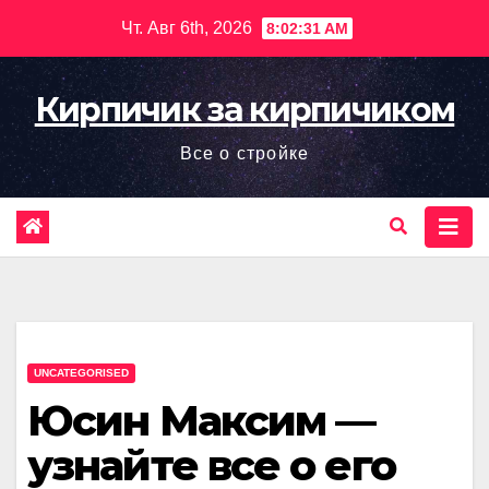
Перейти
Чт. Авг 6th, 2026
8:02:32 AM
к
содержимому
Кирпичик за кирпичиком
Все о стройке
UNCATEGORISED
Юсин Максим —
узнайте все о его