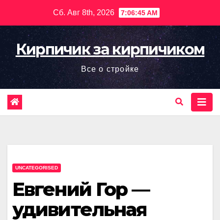
Перейти
Сб. Авг 8th, 2026
7:06:46 AM
к
содержимому
Кирпичик за кирпичиком
Все о стройке
UNCATEGORISED
Евгений Гор —
удивительная