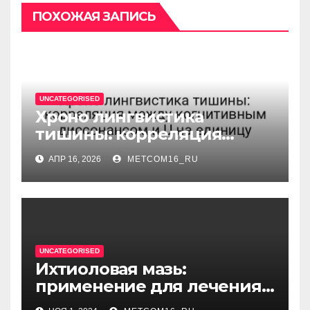
ПОХОЖАЯ ЗАПИСЬ
UNCATEGORISED
Хроно лингвистика
тишины: корреляция
между когнитивным
АПР 16, 2026
METCOM16_RU
диссонансом и U на
единицу
UNCATEGORISED
Ихтиоловая мазь:
применение для лечения
фурункулов