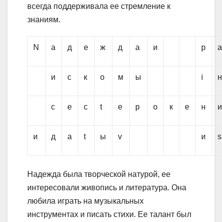
всегда поддерживала ее стремление к
знаниям.
N
а
д
е
ж
д
а
и
р
и
с
к
о
м
ы
i
с
е
с
t
e
р
о
к
е
н
и
д
a
t
ы
v
и
s
Надежда была творческой натурой, ее
интересовали живопись и литература. Она
любила играть на музыкальных
инструментах и писать стихи. Ее талант был