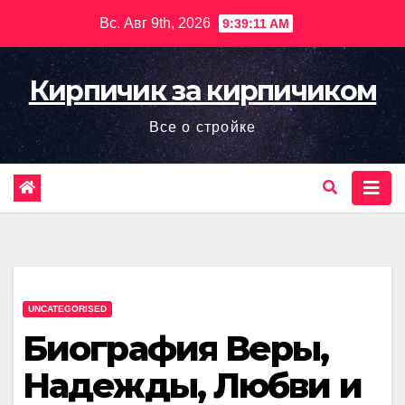
Перейти
Вс. Авг 9th, 2026
9:39:12 AM
к
содержимому
Кирпичик за кирпичиком
Все о стройке
UNCATEGORISED
Биография Веры,
Надежды, Любви и