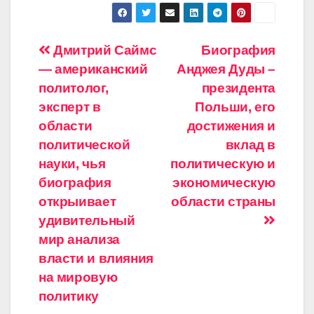
Навигация
Дмитрий Саймс
Биография
— американский
Анджея Дуды –
по
политолог,
президента
записям
эксперт в
Польши, его
области
достижения и
политической
вклад в
науки, чья
политическую и
биография
экономическую
открыивает
области страны
удивительный
мир анализа
власти и влияния
на мировую
политику