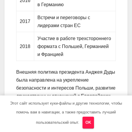
2016
в Германию
Встречи и переговоры с
2017
лидерами стран ЕС
Участие в работе трехстороннего
2018
формата с Польшей, Германией
и Францией
Внешняя политика президента Анджея Дуды
была направлена на укрепление
безопасности и интересов Польши, развитие
дружественных отношений с Европейским
Этот сайт использует куки-файлы и другие технологии, чтобы
союзом и странами Восточной Европы. С его
активной поддержкой внешнеполитических
помочь вам в навигации, а также предоставить лучший
инициатив Польша смогла укрепить свою
пользовательский опыт.
OK
международную репутацию и стать