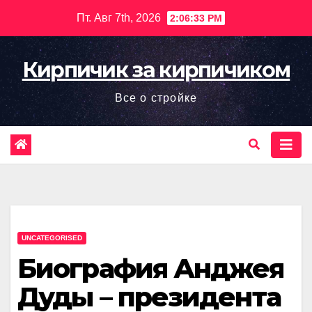
Перейти
Пт. Авг 7th, 2026
2:06:34 PM
к
содержимому
Кирпичик за кирпичиком
Все о стройке
UNCATEGORISED
Биография Анджея
Дуды – президента