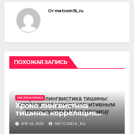
От
metcom16_ru
ПОХОЖАЯ ЗАПИСЬ
UNCATEGORISED
Хроно лингвистика
тишины: корреляция
между когнитивным
АПР 16, 2026
METCOM16_RU
диссонансом и U на