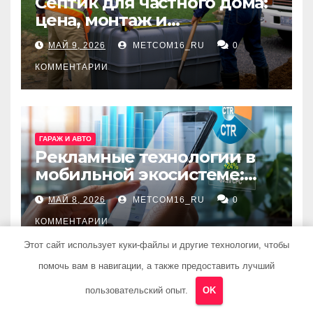
Септик для частного дома:
цена, монтаж и
организация автономной
МАЙ 9, 2026
METCOM16_RU
0
канализации
КОММЕНТАРИИ
ГАРАЖ И АВТО
Рекламные технологии в
мобильной экосистеме:
ключевые сервисы и
МАЙ 8, 2026
METCOM16_RU
0
принципы работы
КОММЕНТАРИИ
Этот сайт использует куки-файлы и другие технологии, чтобы
помочь вам в навигации, а также предоставить лучший
пользовательский опыт.
OK
ГАРАЖ И АВТО
Выбор двухкомнатной