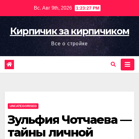
Перейти
Вс. Авг 9th, 2026
1:23:28 PM
к
содержимому
Кирпичик за кирпичиком
Все о стройке
UNCATEGORISED
Зульфия Чотчаева —
тайны личной