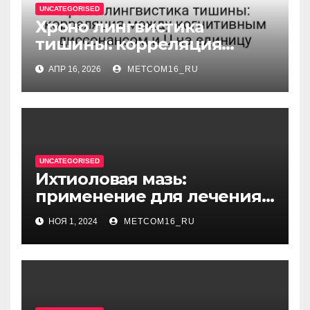
UNCATEGORISED
Хроно лингвистика
тишины: корреляция
между когнитивным
АПР 16, 2026
METCOM16_RU
диссонансом и U на
единицу
UNCATEGORISED
Ихтиоловая мазь:
применение для лечения
фурункулов
НОЯ 1, 2024
METCOM16_RU