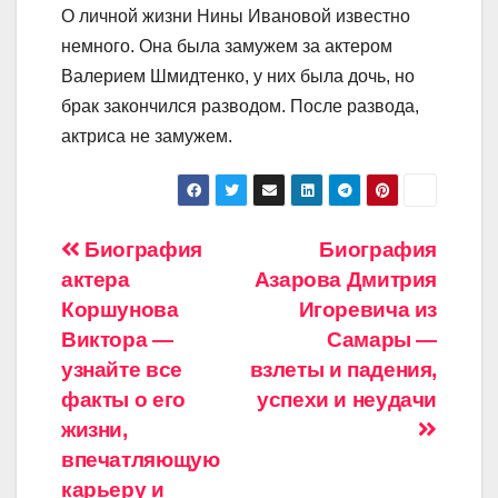
О личной жизни Нины Ивановой известно
немного. Она была замужем за актером
Валерием Шмидтенко, у них была дочь, но
брак закончился разводом. После развода,
актриса не замужем.
Навигация
Биография
Биография
актера
Азарова Дмитрия
по
Коршунова
Игоревича из
записям
Виктора —
Самары —
узнайте все
взлеты и падения,
факты о его
успехи и неудачи
жизни,
впечатляющую
карьеру и