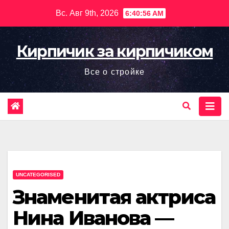
Перейти
Вс. Авг 9th, 2026
6:40:57 AM
к
содержимому
Кирпичик за кирпичиком
Все о стройке
UNCATEGORISED
Знаменитая актриса
Нина Иванова —