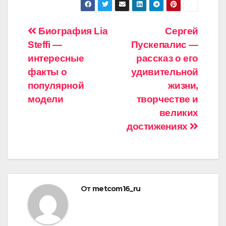
Навигация
Биография Lia
Сергей
Steffi —
Пускепалис —
по
интересные
рассказ о его
записям
факты о
удивительной
популярной
жизни,
модели
творчестве и
великих
достижениях
От
metcom16_ru