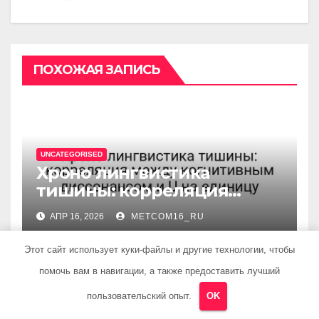
ПОХОЖАЯ ЗАПИСЬ
UNCATEGORISED
Хроно лингвистика
тишины: корреляция
между когнитивным
АПР 16, 2026
METCOM16_RU
диссонансом и U на
единицу
Этот сайт использует куки-файлы и другие технологии, чтобы
помочь вам в навигации, а также предоставить лучший
пользовательский опыт.
OK
UNCATEGORISED