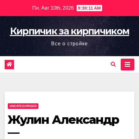
Перейти
Пн. Авг 10th, 2026
9:30:12 AM
к
содержимому
Кирпичик за кирпичиком
Все о стройке
UNCATEGORISED
Жулин Александр
—