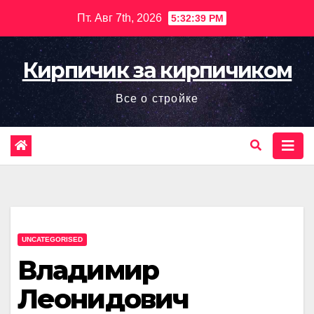
Перейти
Пт. Авг 7th, 2026
5:32:40 PM
к
содержимому
Кирпичик за кирпичиком
Все о стройке
UNCATEGORISED
Владимир
Леонидович